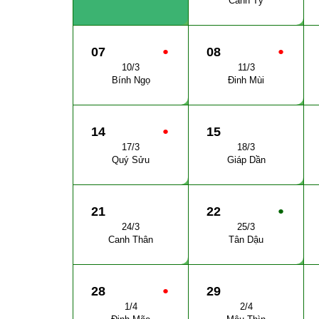
Canh Tý
07
●
08
●
10/3
11/3
Bính Ngọ
Đinh Mùi
14
●
15
17/3
18/3
Quý Sửu
Giáp Dần
21
22
●
24/3
25/3
Canh Thân
Tân Dậu
28
●
29
1/4
2/4