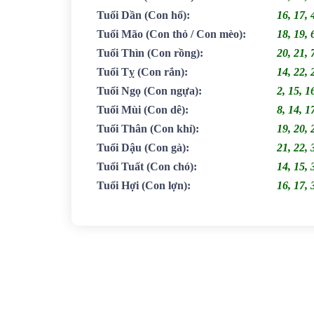
Tuổi Dần
(Con hổ)
:
16, 17, 
Tuổi Mão
(Con thỏ / Con mèo)
:
18, 19, 
Tuổi Thìn
(Con rồng)
:
20, 21, 
Tuổi Tỵ
(Con rắn)
:
14, 22, 
Tuổi Ngọ
(Con ngựa)
:
2, 15, 1
Tuổi Mùi
(Con dê)
:
8, 14, 1
Tuổi Thân
(Con khỉ)
:
19, 20, 
Tuổi Dậu
(Con gà)
:
21, 22, 
Tuổi Tuất
(Con chó)
:
14, 15, 
Tuổi Hợi
(Con lợn)
:
16, 17, 