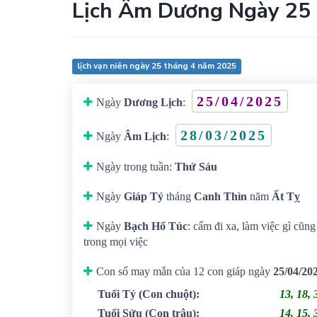
Lịch Âm Dương Ngày 25
lịch vạn niên ngày 25 tháng 4 năm 2025
25/04/2025
Ngày
Dương Lịch
:
28/03/2025
Ngày
Âm Lịch
:
Ngày trong tuần:
Thứ Sáu
Ngày
Giáp Tý
tháng
Canh Thìn
năm
Ất Tỵ
Ngày
Bạch Hổ Túc
: cấm đi xa, làm việc gì cũn
trong mọi việc
Con số may mắn của 12 con giáp ngày
25/04/20
Tuổi Tý
(Con chuột)
:
13, 18, 
Tuổi Sửu
(Con trâu)
:
14, 15, 