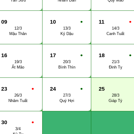
Tân Sửu
Nhâm Dần
Quý Mão
09
10
●
11
●
12/3
13/3
14/3
Mậu Thân
Kỷ Dậu
Canh Tuất
16
17
●
18
●
19/3
20/3
21/3
Ất Mão
Bính Thìn
Đinh Tỵ
23
●
24
●
25
26/3
27/3
28/3
Nhâm Tuất
Quý Hợi
Giáp Tý
30
●
3/4