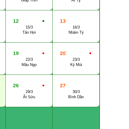
Giáp Thìn
Ất Tỵ
12
●
13
15/3
16/3
Tân Hợi
Nhâm Tý
19
●
20
●
22/3
23/3
Mậu Ngọ
Kỷ Mùi
26
●
27
29/3
30/3
Ất Sửu
Bính Dần