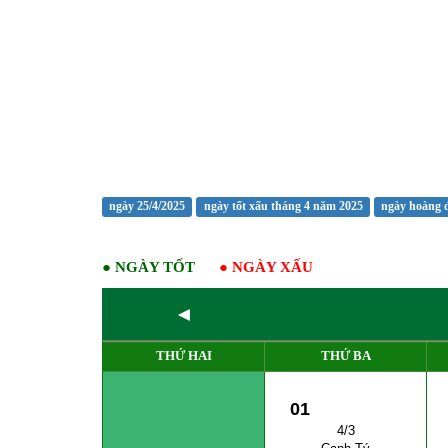
ngày 25/4/2025
ngày tốt xấu tháng 4 năm 2025
ngày hoàng 
●
NGÀY TỐT
●
NGÀY XẤU
◄
THỨ HAI
THỨ BA
01
4/3