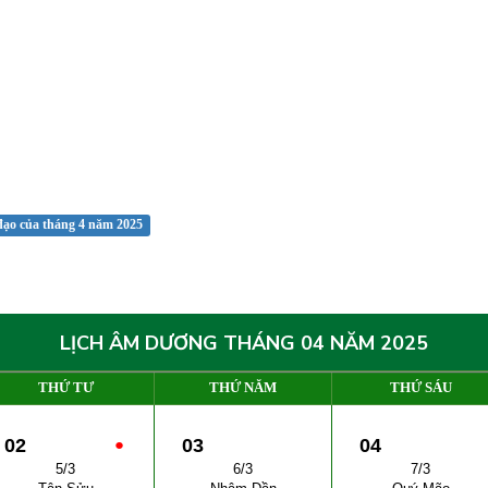
đạo của tháng 4 năm 2025
LỊCH ÂM DƯƠNG THÁNG 04 NĂM 2025
THỨ TƯ
THỨ NĂM
THỨ SÁU
02
●
03
04
5/3
6/3
7/3