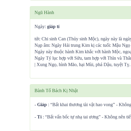
Ngũ Hành
Ngày:
giáp tí
tức Chi sinh Can (Thủy sinh Mộc), ngày này là ngày 
Nạp âm: Ngày Hải trung Kim kị các tuổi: Mậu Ng
Ngày này thuộc hành Kim khắc với hành Mộc, ngoại 
Ngày Tý lục hợp với Sửu, tam hợp với Thìn và Thâ
| Xung Ngọ, hình Mão, hại Mùi, phá Dậu, tuyệt Tỵ.
Bành Tổ Bách Kị Nhật
-
Giáp
: “Bất khai thương tài vật hao vong” - Không
-
Tí
: “Bất vấn bốc tự nhạ tai ương” - Không nên tiế