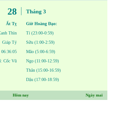
28
Tháng 3
Ất Tỵ
Giờ Hoàng Đạo:
Canh Thìn
Tí (23:00-0:59)
Giáp Tý
Sửu (1:00-2:59)
06:36:05
Mão (5:00-6:59)
í: Cốc Vũ
Ngọ (11:00-12:59)
Thân (15:00-16:59)
Dậu (17:00-18:59)
Hôm nay
Ngày mai