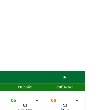
►
THỨ BẨY
CHỦ NHẬT
05
●
06
●
8/3
9/3