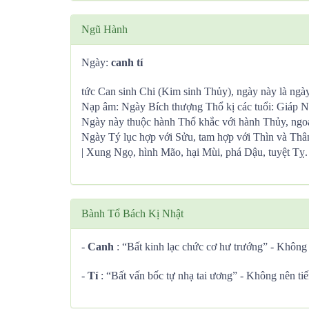
Ngũ Hành
Ngày:
canh tí
tức Can sinh Chi (Kim sinh Thủy), ngày này là ngày 
Nạp âm: Ngày Bích thượng Thổ kị các tuổi: Giáp 
Ngày này thuộc hành Thổ khắc với hành Thủy, ngoạ
Ngày Tý lục hợp với Sửu, tam hợp với Thìn và Thâ
| Xung Ngọ, hình Mão, hại Mùi, phá Dậu, tuyệt Tỵ.
Bành Tổ Bách Kị Nhật
-
Canh
: “Bất kinh lạc chức cơ hư trướng” - Không 
-
Tí
: “Bất vấn bốc tự nhạ tai ương” - Không nên tiế