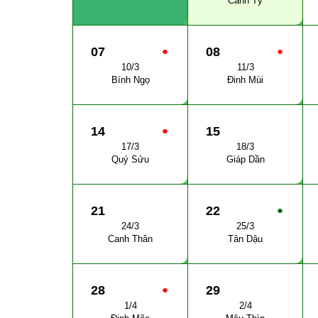
Canh Tý
07
●
08
●
10/3
11/3
Bính Ngọ
Đinh Mùi
14
●
15
17/3
18/3
Quý Sửu
Giáp Dần
21
22
●
24/3
25/3
Canh Thân
Tân Dậu
28
●
29
1/4
2/4