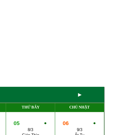
►
THỨ BẨY
CHỦ NHẬT
05
●
06
●
8/3
9/3