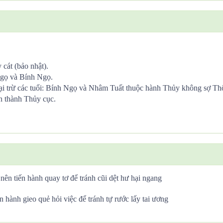
cát (bảo nhật).
Ngọ và Bính Ngọ.
i trừ các tuổi: Bính Ngọ và Nhâm Tuất thuộc hành Thủy không sợ Th
n thành Thủy cục.
nên tiến hành quay tơ để tránh cũi dệt hư hại ngang
n hành gieo quẻ hỏi việc để tránh tự rước lấy tai ương