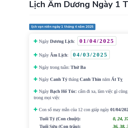
Lịch Âm Dương Ngày 1 
lịch vạn niên ngày 1 tháng 4 năm 2025
01/04/2025
Ngày
Dương Lịch
:
04/03/2025
Ngày
Âm Lịch
:
Ngày trong tuần:
Thứ Ba
Ngày
Canh Tý
tháng
Canh Thìn
năm
Ất Tỵ
Ngày
Bạch Hổ Túc
: cấm đi xa, làm việc gì cũn
trong mọi việc
Con số may mắn của 12 con giáp ngày
01/04/20
Tuổi Tý
(Con chuột)
:
0, 24, 3
Tuổi Sửu
(Con trâu)
:
36, 38, 