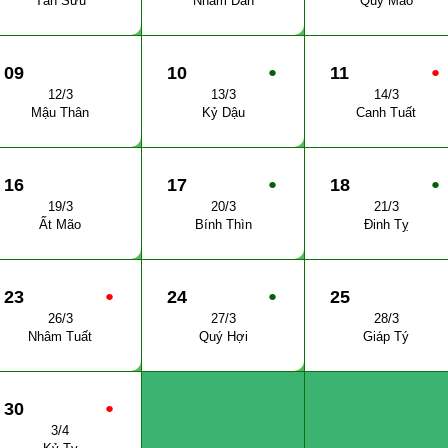
Tân Sửu
Nhâm Dần
Quý Mão
09
10
●
11
●
12/3
13/3
14/3
Mậu Thân
Kỷ Dậu
Canh Tuất
16
17
●
18
●
19/3
20/3
21/3
Ất Mão
Bính Thìn
Đinh Tỵ
23
●
24
●
25
26/3
27/3
28/3
Nhâm Tuất
Quý Hợi
Giáp Tý
30
●
3/4