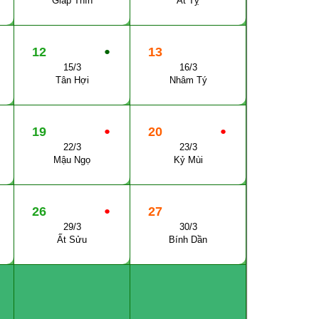
Giáp Thìn
Ất Tỵ
12
●
13
15/3
16/3
Tân Hợi
Nhâm Tý
19
●
20
●
22/3
23/3
Mậu Ngọ
Kỷ Mùi
26
●
27
29/3
30/3
Ất Sửu
Bính Dần