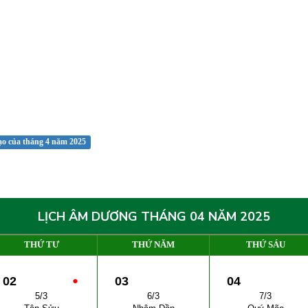
ạo của tháng 4 năm 2025
LỊCH ÂM DƯƠNG THÁNG 04 NĂM 2025
THỨ TƯ
THỨ NĂM
THỨ SÁU
02
●
03
04
5/3
6/3
7/3