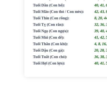
Tuổi Dần
(Con hổ)
:
40, 41, 
Tuổi Mão
(Con thỏ / Con mèo)
:
42, 43, 
Tuổi Thìn
(Con rồng)
:
8, 20, 4
Tuổi Tỵ
(Con rắn)
:
32, 36, 
Tuổi Ngọ
(Con ngựa)
:
39, 40, 
Tuổi Mùi
(Con dê)
:
41, 42, 
Tuổi Thân
(Con khỉ)
:
4, 8, 16
Tuổi Dậu
(Con gà)
:
20, 28, 
Tuổi Tuất
(Con chó)
:
36, 38, 
Tuổi Hợi
(Con lợn)
:
40, 41, 