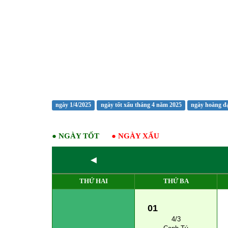
ngày 1/4/2025
ngày tốt xấu tháng 4 năm 2025
ngày hoàng đ
●
NGÀY TỐT
●
NGÀY XẤU
◄
THỨ HAI
THỨ BA
01
4/3