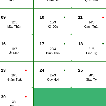
Tân Sửu
Nhâm Dần
Quý Mão
09
10
●
11
●
12/3
13/3
14/3
Mậu Thân
Kỷ Dậu
Canh Tuất
16
17
●
18
●
19/3
20/3
21/3
Ất Mão
Bính Thìn
Đinh Tỵ
23
●
24
●
25
26/3
27/3
28/3
Nhâm Tuất
Quý Hợi
Giáp Tý
30
●
3/4