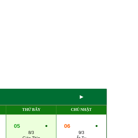
►
THỨ BẨY
CHỦ NHẬT
05
●
06
●
8/3
9/3