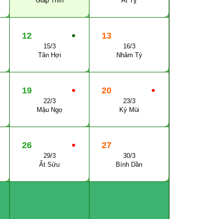
Giáp Thìn
Ất Tỵ
12
●
13
15/3
16/3
Tân Hợi
Nhâm Tý
19
●
20
●
22/3
23/3
Mậu Ngọ
Kỷ Mùi
26
●
27
29/3
30/3
Ất Sửu
Bính Dần