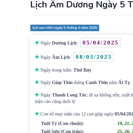
Lịch Âm Dương Ngày 5 
lịch vạn niên ngày 5 tháng 4 năm 2025
05/04/2025
Ngày
Dương Lịch
:
08/03/2025
Ngày
Âm Lịch
:
Ngày trong tuần:
Thứ Bảy
Ngày
Giáp Thìn
tháng
Canh Thìn
năm
Ất Tỵ
Ngày
Thanh Long Túc
: đi xa không nên, xuất 
kiện cáo cũng đuối lý
Con số may mắn của 12 con giáp ngày
05/04/20
Tuổi Tý
(Con chuột)
:
19, 21, 
Tuổi Sửu
(Con trâu)
:
25, 26, 