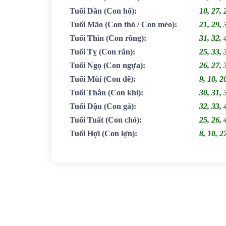
Tuổi Dần
(Con hổ)
:
10, 27, 
Tuổi Mão
(Con thỏ / Con mèo)
:
21, 29, 
Tuổi Thìn
(Con rồng)
:
31, 32, 
Tuổi Tỵ
(Con rắn)
:
25, 33, 
Tuổi Ngọ
(Con ngựa)
:
26, 27, 
Tuổi Mùi
(Con dê)
:
9, 10, 2
Tuổi Thân
(Con khỉ)
:
30, 31, 
Tuổi Dậu
(Con gà)
:
32, 33, 
Tuổi Tuất
(Con chó)
:
25, 26, 
Tuổi Hợi
(Con lợn)
:
8, 10, 2