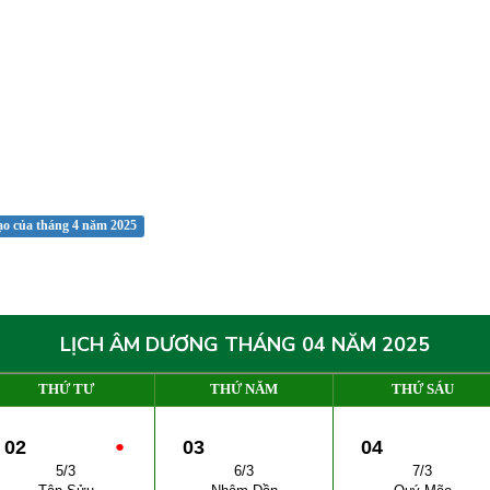
ạo của tháng 4 năm 2025
LỊCH ÂM DƯƠNG THÁNG 04 NĂM 2025
THỨ TƯ
THỨ NĂM
THỨ SÁU
02
●
03
04
5/3
6/3
7/3