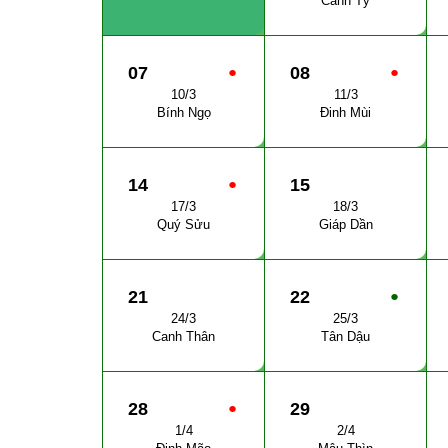
Canh Tý
07
●
08
●
10/3
11/3
Bính Ngọ
Đinh Mùi
14
●
15
17/3
18/3
Quý Sửu
Giáp Dần
21
22
●
24/3
25/3
Canh Thân
Tân Dậu
28
●
29
1/4
2/4