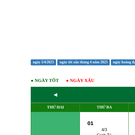
ngày 5/4/2025
ngày tốt xấu tháng 4 năm 2025
ngày hoàng đ
●
NGÀY TỐT
●
NGÀY XẤU
◄
THỨ HAI
THỨ BA
01
4/3