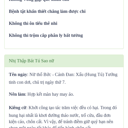
Bệnh tật khẩn thiết chẳng làm được chi
Không thì ôn tiểu thê nhi
Không thì trộm cắp phân ly bất tường
Nhị Thập Bát Tú Sao nữ
Tên ngày
: Nữ thổ Bức - Cảnh Đan: Xấu (Hung Tú) Tướng
tinh con dơi, chủ trị ngày thứ 7.
Nên làm
: Hợp kết màn hay may áo.
Kiêng cữ
: Khởi công tạo tác trăm việc đều có hại. Trong đó
hung hại nhất là khơi đường tháo nước, trổ cửa, đầu đơn
kiện cáo, chôn cất. Vì vậy, để tránh điềm giữ quý bạn nên
chọn một ngày tốt khác để tiến hành chôn cất