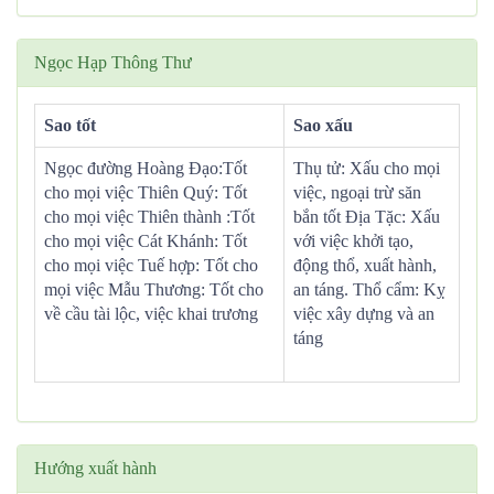
Ngọc Hạp Thông Thư
Sao tốt
Sao xấu
Ngọc đường Hoàng Đạo:Tốt
Thụ tử: Xấu cho mọi
cho mọi việc Thiên Quý: Tốt
việc, ngoại trừ săn
cho mọi việc Thiên thành :Tốt
bắn tốt Địa Tặc: Xấu
cho mọi việc Cát Khánh: Tốt
với việc khởi tạo,
cho mọi việc Tuế hợp: Tốt cho
động thổ, xuất hành,
mọi việc Mẫu Thương: Tốt cho
an táng. Thổ cẩm: Kỵ
về cầu tài lộc, việc khai trương
việc xây dựng và an
táng
Hướng xuất hành