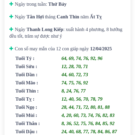
Ngày trong tuần:
Thứ Bảy
Ngày
Tân Hợi
tháng
Canh Thìn
năm
Ất Tỵ
Ngày
Thanh Long Kiếp
: xuất hành 4 phương, 8 hướng
đều tốt, trăm sự được như ý
Con số may mắn của 12 con giáp ngày
12/04/2025
Tuổi Tý
:
64, 69, 74, 76, 92, 96
Tuổi Sửu
:
12, 28, 70, 71
Tuổi Dần
:
44, 60, 72, 73
Tuổi Mão
:
74, 75, 76, 92
Tuổi Thìn
:
8, 24, 76, 77
Tuổi Tỵ
:
12, 40, 56, 70, 78, 79
Tuổi Ngọ
:
28, 44, 71, 72, 80, 81, 88
Tuổi Mùi
:
4, 20, 60, 73, 74, 76, 82, 83
Tuổi Thân
:
8, 36, 52, 75, 76, 84, 85, 92
Tuổi Dậu
:
24, 40, 68, 77, 78, 84, 86, 87