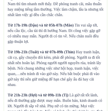
Nam thì tìm nhanh mới thấy. Đề phòng tranh cãi, mâu thuẫn
hay miệng tiếng tầm thường. Việc làm chậm, lâu la nhưng tốt
nhất làm việc gì đều cần chắc chắn.
Từ 17h-19h (Dậu) và từ 05h-07h (Mão)
Tin vui sắp tới,
nếu cầu lộc, cầu tài thì đi hướng Nam. Đi công việc gặp gỡ
có nhiều may mắn. Người đi có tin về. Nếu chăn nuôi đều
gặp thuận lợi.
Từ 19h-21h (Tuất) và từ 07h-09h (Thìn)
Hay tranh luận,
cãi cọ, gây chuyện đói kém, phải đề phòng. Người ra đi tốt
nhất nên hoãn lại. Phòng người người nguyền rủa, tránh lây
bệnh. Nói chung những việc như hội họp, tranh luận, việc
quan,…nên tránh đi vào giờ này. Nếu bắt buộc phải đi vào
giờ này thì nên giữ miệng để hạn ché gây ẩu đả hay cãi
nhau.
Từ 21h-23h (Hợi) và từ 09h-11h (Tị)
Là giờ rất tốt lành,
nếu đi thường gặp được may mắn. Buôn bán, kinh doanh có
lời. Người đi sắp về nhà. Phụ nữ có tin mừng. Mọi việc