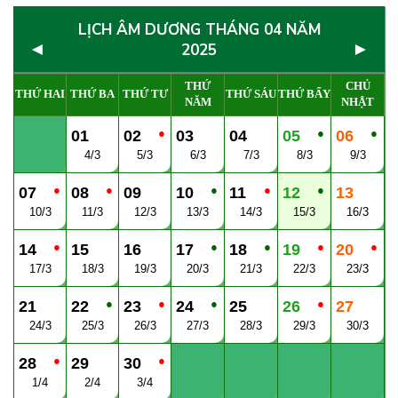
LỊCH ÂM DƯƠNG THÁNG 04 NĂM
◄
►
2025
THỨ
CHỦ
THỨ HAI
THỨ BA
THỨ TƯ
THỨ SÁU
THỨ BẨY
NĂM
NHẬT
●
●
●
01
02
03
04
05
06
4/3
5/3
6/3
7/3
8/3
9/3
●
●
●
●
●
07
08
09
10
11
12
13
10/3
11/3
12/3
13/3
14/3
15/3
16/3
●
●
●
●
●
14
15
16
17
18
19
20
17/3
18/3
19/3
20/3
21/3
22/3
23/3
●
●
●
●
21
22
23
24
25
26
27
24/3
25/3
26/3
27/3
28/3
29/3
30/3
●
●
28
29
30
1/4
2/4
3/4