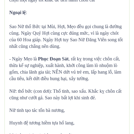
Ngoại lệ
:
Sao Nữ thổ Bức tại Mùi, Hợi, Mẹo đều gọi chung là đường
cùng. Ngày Quý Hợi cùng cực đúng mức, vì là ngày chót
của 60 Hoa giáp. Ngày Hợi tuy Sao Nữ Đăng Viên song tốt
nhất cũng chẳng nên dùng.
- Ngày Mẹo là
Phục Đoạn Sát
, rất kỵ trong việc chôn cất,
thừa kế sự nghiệp, xuất hành, khởi công làm lò nhuộm lò
gốm, chia lãnh gia tài; NÊN dứt vú trẻ em, lấp hang lỗ, làm
cầu tiêu, kết dứt điều hung hại, xây tường.
Nữ: thổ bức (con dơi): Thổ tinh, sao xấu. Khắc kỵ chôn cất
cũng như cưới gả. Sao này bất lợi khi sinh đẻ.
Nữ tinh tạo tác tổn bà nương,
Huynh đệ tương hiềm tựa hổ lang,