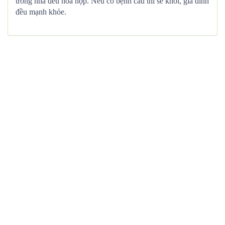
trong nhà đều hòa hợp. Nếu có bệnh cầu thì sẽ khỏi, gia đình
đều mạnh khỏe.