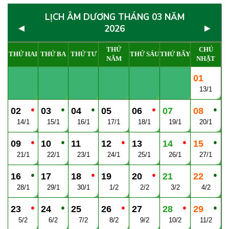
LỊCH ÂM DƯƠNG THÁNG 03 NĂM
◄
►
2026
THỨ
CHỦ
THỨ HAI
THỨ BA
THỨ TƯ
THỨ SÁU
THỨ BẨY
NĂM
NHẬT
01
13/1
●
●
●
●
●
02
03
04
05
06
07
08
14/1
15/1
16/1
17/1
18/1
19/1
20/1
●
●
●
●
●
09
10
11
12
13
14
15
21/1
22/1
23/1
24/1
25/1
26/1
27/1
●
●
●
●
16
17
18
19
20
21
22
28/1
29/1
30/1
1/2
2/2
3/2
4/2
●
●
●
●
●
23
24
25
26
27
28
29
5/2
6/2
7/2
8/2
9/2
10/2
11/2