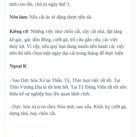
tinh con rắn, chủ trị ngày thứ 3.
Nên làm
: Nếu cắt áo sẽ đặng được tiền tài.
Kiêng cữ
: Những việc như chôn cất, xây cất nhà, đặt táng
kê gác, gác đòn đông, cưới gã, trổ cửa gắn cửa, các việc
thủy lợi. Vì vậy, nếu quý bạn đang muốn tiến hành các việc
trên thì nên chọn một ngày đại cát trong tháng để thực hiện
Ngoại lệ
:
- Sao Dực hỏa Xà tại Thân, Tý, Thìn mọi việc rất tốt. Tại
Thìn Vượng Địa là tốt hơn hết. Tại Tý Đăng Viên rất tốt nên
thừa kế sự nghiệp hay lên quan lãnh chức.
- Dực: hỏa xà (con rắn): Hỏa tinh, sao xấu. Khắc kỵ cưới gả,
dựng nhà, hay chôn cất.