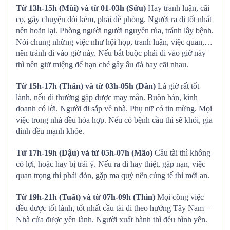
Từ 13h-15h (Mùi) và từ 01-03h (Sửu)
Hay tranh luận, cãi
cọ, gây chuyện đói kém, phải đề phòng. Người ra đi tốt nhất
nên hoãn lại. Phòng người người nguyền rủa, tránh lây bệnh.
Nói chung những việc như hội họp, tranh luận, việc quan,…
nên tránh đi vào giờ này. Nếu bắt buộc phải đi vào giờ này
thì nên giữ miệng để hạn ché gây ẩu đả hay cãi nhau.
Từ 15h-17h (Thân) và từ 03h-05h (Dần)
Là giờ rất tốt
lành, nếu đi thường gặp được may mắn. Buôn bán, kinh
doanh có lời. Người đi sắp về nhà. Phụ nữ có tin mừng. Mọi
việc trong nhà đều hòa hợp. Nếu có bệnh cầu thì sẽ khỏi, gia
đình đều mạnh khỏe.
Từ 17h-19h (Dậu) và từ 05h-07h (Mão)
Cầu tài thì không
có lợi, hoặc hay bị trái ý. Nếu ra đi hay thiệt, gặp nạn, việc
quan trọng thì phải đòn, gặp ma quỷ nên cúng tế thì mới an.
Từ 19h-21h (Tuất) và từ 07h-09h (Thìn)
Mọi công việc
đều được tốt lành, tốt nhất cầu tài đi theo hướng Tây Nam –
Nhà cửa được yên lành. Người xuất hành thì đều bình yên.