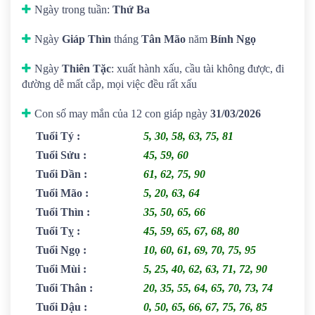
Ngày trong tuần:
Thứ Ba
Ngày
Giáp Thìn
tháng
Tân Mão
năm
Bính Ngọ
Ngày
Thiên Tặc
: xuất hành xấu, cầu tài không được, đi
đường dễ mất cắp, mọi việc đều rất xấu
Con số may mắn của 12 con giáp ngày
31/03/2026
Tuổi Tý
:
5, 30, 58, 63, 75, 81
Tuổi Sửu
:
45, 59, 60
Tuổi Dần
:
61, 62, 75, 90
Tuổi Mão
:
5, 20, 63, 64
Tuổi Thìn
:
35, 50, 65, 66
Tuổi Tỵ
:
45, 59, 65, 67, 68, 80
Tuổi Ngọ
:
10, 60, 61, 69, 70, 75, 95
Tuổi Mùi
:
5, 25, 40, 62, 63, 71, 72, 90
Tuổi Thân
:
20, 35, 55, 64, 65, 70, 73, 74
Tuổi Dậu
:
0, 50, 65, 66, 67, 75, 76, 85