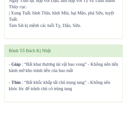
Ngày Thìn lục hợp với Dậu, tam hợp với Tý và Thân thành
Thủy cục.
| Xung Tuất, hình Thìn, hình Mùi, hại Mão, phá Sửu, tuyệt
Tuất.
Tam Sát kị mệnh các tuổi Tỵ, Dậu, Sửu.
Bành Tổ Bách Kị Nhật
-
Giáp
: “Bất khai thương tài vật hao vong” - Không nên tiến
hành mở kho tránh tiền của hao mất
-
Thìn
: “Bất khốc khấp tất chủ trọng tang” - Không nên
khóc lóc để tránh chủ có trùng tang