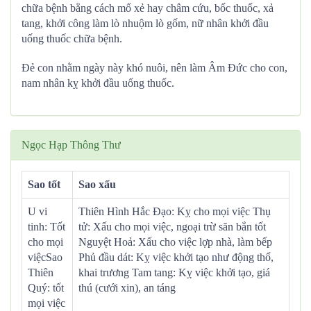
chữa bệnh bằng cách mổ xẻ hay châm cứu, bốc thuốc, xả
tang, khởi công làm lò nhuộm lò gốm, nữ nhân khởi đầu
uống thuốc chữa bệnh.
Đẻ con nhằm ngày này khó nuôi, nên làm Âm Đức cho con,
nam nhân kỵ khởi đầu uống thuốc.
Ngọc Hạp Thông Thư
Sao tốt
Sao xấu
U vi
Thiên Hình Hắc Đạo: Kỵ cho mọi việc Thụ
tinh: Tốt
tử: Xấu cho mọi việc, ngoại trừ săn bắn tốt
cho mọi
Nguyệt Hoả: Xấu cho việc lợp nhà, làm bếp
việcSao
Phủ đầu dát: Kỵ việc khởi tạo như động thổ,
Thiên
khai trương Tam tang: Kỵ việc khởi tạo, giá
Quý: tốt
thú (cưới xin), an táng
mọi việc