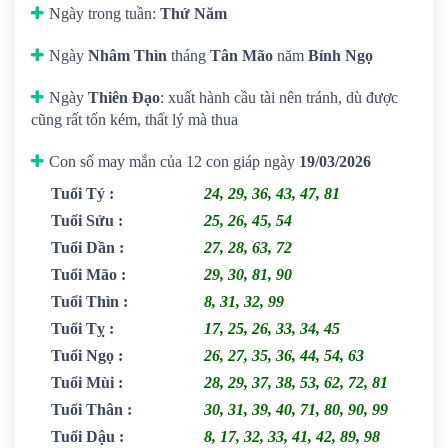
Ngày trong tuần:
Thứ Năm
Ngày
Nhâm Thìn
tháng
Tân Mão
năm
Bính Ngọ
Ngày
Thiên Đạo
: xuất hành cầu tài nên tránh, dù được
cũng rất tốn kém, thất lý mà thua
Con số may mắn của 12 con giáp ngày
19/03/2026
Tuổi Tý
:
24, 29, 36, 43, 47, 81
Tuổi Sửu
:
25, 26, 45, 54
Tuổi Dần
:
27, 28, 63, 72
Tuổi Mão
:
29, 30, 81, 90
Tuổi Thìn
:
8, 31, 32, 99
Tuổi Tỵ
:
17, 25, 26, 33, 34, 45
Tuổi Ngọ
:
26, 27, 35, 36, 44, 54, 63
Tuổi Mùi
:
28, 29, 37, 38, 53, 62, 72, 81
Tuổi Thân
:
30, 31, 39, 40, 71, 80, 90, 99
Tuổi Dậu
:
8, 17, 32, 33, 41, 42, 89, 98