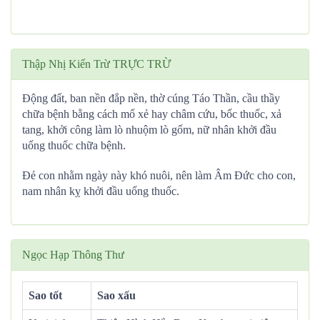
Thập Nhị Kiến Trừ TRỰC TRỪ
Động đất, ban nền đắp nền, thờ cúng Táo Thần, cầu thầy
chữa bệnh bằng cách mổ xẻ hay châm cứu, bốc thuốc, xả
tang, khởi công làm lò nhuộm lò gốm, nữ nhân khởi đầu
uống thuốc chữa bệnh.
Đẻ con nhằm ngày này khó nuôi, nên làm Âm Đức cho con,
nam nhân kỵ khởi đầu uống thuốc.
Ngọc Hạp Thông Thư
Sao tốt
Sao xấu