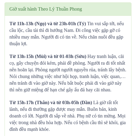
Giờ xuất hành Theo Lý Thuần Phong
Từ 11h-13h (Ngọ) và từ 23h-01h (Tý)
Tin vui sắp tới, nếu
cầu lộc, cầu tài thì đi hướng Nam. Đi công việc gặp gỡ có
nhiều may mắn. Người đi có tin về. Nếu chăn nuôi đều gặp
thuận lợi.
Từ 13h-15h (Mùi) và từ 01-03h (Sửu)
Hay tranh luận, cãi
cọ, gây chuyện đói kém, phải đề phòng. Người ra đi tốt nhất
nên hoãn lại. Phòng người người nguyền rủa, tránh lây bệnh.
Nói chung những việc như hội họp, tranh luận, việc quan,…
nên tránh đi vào giờ này. Nếu bắt buộc phải đi vào giờ này
thì nên giữ miệng để hạn ché gây ẩu đả hay cãi nhau.
Từ 15h-17h (Thân) và từ 03h-05h (Dần)
Là giờ rất tốt
lành, nếu đi thường gặp được may mắn. Buôn bán, kinh
doanh có lời. Người đi sắp về nhà. Phụ nữ có tin mừng. Mọi
việc trong nhà đều hòa hợp. Nếu có bệnh cầu thì sẽ khỏi, gia
đình đều mạnh khỏe.