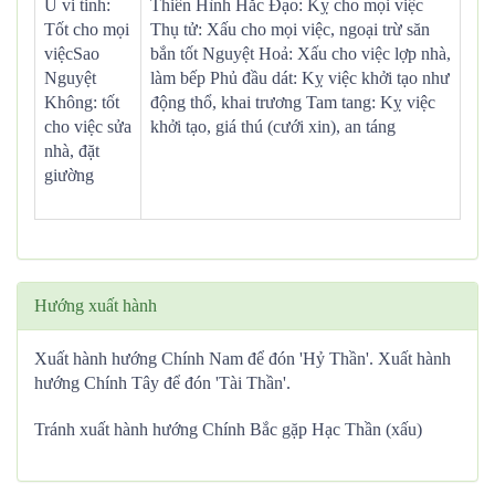
U vi tinh:
Thiên Hình Hắc Đạo: Kỵ cho mọi việc
Tốt cho mọi
Thụ tử: Xấu cho mọi việc, ngoại trừ săn
việcSao
bắn tốt Nguyệt Hoả: Xấu cho việc lợp nhà,
Nguyệt
làm bếp Phủ đầu dát: Kỵ việc khởi tạo như
Không: tốt
động thổ, khai trương Tam tang: Kỵ việc
cho việc sửa
khởi tạo, giá thú (cưới xin), an táng
nhà, đặt
giường
Hướng xuất hành
Xuất hành hướng Chính Nam để đón 'Hỷ Thần'. Xuất hành
hướng Chính Tây để đón 'Tài Thần'.
Tránh xuất hành hướng Chính Bắc gặp Hạc Thần (xấu)