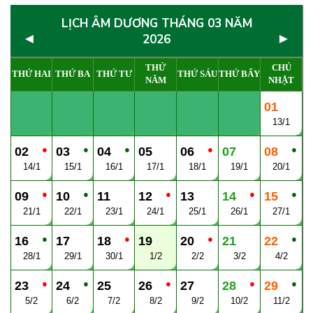
LỊCH ÂM DƯƠNG THÁNG 03 NĂM
◄
►
2026
THỨ
CHỦ
THỨ HAI
THỨ BA
THỨ TƯ
THỨ SÁU
THỨ BẨY
NĂM
NHẬT
01
13/1
●
●
●
●
●
02
03
04
05
06
07
08
14/1
15/1
16/1
17/1
18/1
19/1
20/1
●
●
●
●
●
09
10
11
12
13
14
15
21/1
22/1
23/1
24/1
25/1
26/1
27/1
●
●
●
●
16
17
18
19
20
21
22
28/1
29/1
30/1
1/2
2/2
3/2
4/2
●
●
●
●
●
23
24
25
26
27
28
29
5/2
6/2
7/2
8/2
9/2
10/2
11/2