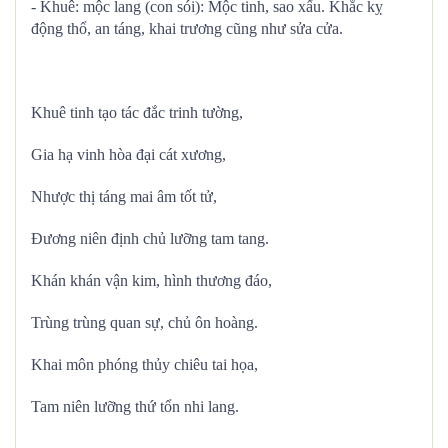
- Khuê: mộc lang (con sói): Mộc tinh, sao xấu. Khắc kỵ
động thổ, an táng, khai trương cũng như sửa cửa.
Khuê tinh tạo tác đắc trinh tường,
Gia hạ vinh hòa đại cát xương,
Nhược thị táng mai âm tốt tử,
Đương niên định chủ lưỡng tam tang.
Khán khán vận kim, hình thương đáo,
Trùng trùng quan sự, chủ ôn hoàng.
Khai môn phóng thủy chiêu tai họa,
Tam niên lưỡng thứ tổn nhi lang.