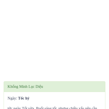
Khổng Minh Lục Diệu
Ngày:
Tốc hỷ
tức ngày Tốt vừa. Buổi sáng tốt, nhưng chiều xấu nên cần