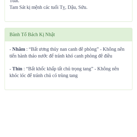
Tuất.
Tam Sát kị mệnh các tuổi Tỵ, Dậu, Sửu.
Bành Tổ Bách Kị Nhật
-
Nhâm
: “Bất ương thủy nan canh đê phòng” - Không nên
tiến hành tháo nước để tránh khó canh phòng đê điều
-
Thìn
: “Bất khốc khấp tất chủ trọng tang” - Không nên
khóc lóc để tránh chủ có trùng tang