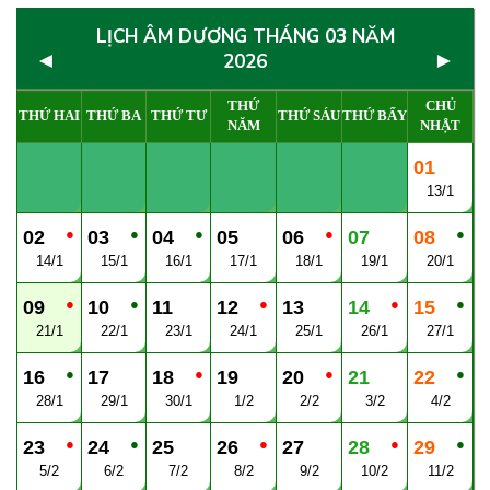
LỊCH ÂM DƯƠNG THÁNG 03 NĂM
◄
►
2026
THỨ
CHỦ
THỨ HAI
THỨ BA
THỨ TƯ
THỨ SÁU
THỨ BẨY
NĂM
NHẬT
01
13/1
●
●
●
●
●
02
03
04
05
06
07
08
14/1
15/1
16/1
17/1
18/1
19/1
20/1
●
●
●
●
●
09
10
11
12
13
14
15
21/1
22/1
23/1
24/1
25/1
26/1
27/1
●
●
●
●
16
17
18
19
20
21
22
28/1
29/1
30/1
1/2
2/2
3/2
4/2
●
●
●
●
●
23
24
25
26
27
28
29
5/2
6/2
7/2
8/2
9/2
10/2
11/2