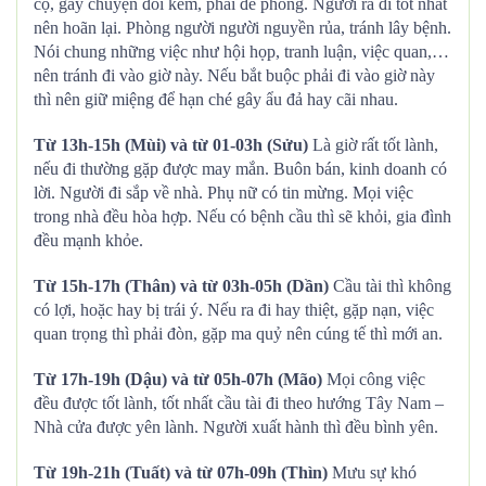
cọ, gây chuyện đói kém, phải đề phòng. Người ra đi tốt nhất
nên hoãn lại. Phòng người người nguyền rủa, tránh lây bệnh.
Nói chung những việc như hội họp, tranh luận, việc quan,…
nên tránh đi vào giờ này. Nếu bắt buộc phải đi vào giờ này
thì nên giữ miệng để hạn ché gây ẩu đả hay cãi nhau.
Từ 13h-15h (Mùi) và từ 01-03h (Sửu)
Là giờ rất tốt lành,
nếu đi thường gặp được may mắn. Buôn bán, kinh doanh có
lời. Người đi sắp về nhà. Phụ nữ có tin mừng. Mọi việc
trong nhà đều hòa hợp. Nếu có bệnh cầu thì sẽ khỏi, gia đình
đều mạnh khỏe.
Từ 15h-17h (Thân) và từ 03h-05h (Dần)
Cầu tài thì không
có lợi, hoặc hay bị trái ý. Nếu ra đi hay thiệt, gặp nạn, việc
quan trọng thì phải đòn, gặp ma quỷ nên cúng tế thì mới an.
Từ 17h-19h (Dậu) và từ 05h-07h (Mão)
Mọi công việc
đều được tốt lành, tốt nhất cầu tài đi theo hướng Tây Nam –
Nhà cửa được yên lành. Người xuất hành thì đều bình yên.
Từ 19h-21h (Tuất) và từ 07h-09h (Thìn)
Mưu sự khó