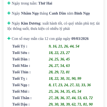
Ngày trong tuần:
Thứ Hai
Ngày
Nhâm Ngọ
tháng
Canh Dần
năm
Bính Ngọ
Ngày
Kim Dương
: xuất hành tốt, có quý nhân phù trợ, tài
lộc thông suốt, thưa kiện có nhiều lý phải
Con số may mắn của 12 con giáp ngày
09/03/2026
Tuổi Tý
:
9, 16, 21, 26, 44, 54
Tuổi Sửu
:
18, 22, 23, 27
Tuổi Dần
:
24, 25, 36, 45
Tuổi Mão
:
26, 27, 54, 63
Tuổi Thìn
:
28, 29, 72, 81
Tuổi Tỵ
:
18, 22, 30, 31, 90, 99
Tuổi Ngọ
:
8, 17, 23, 24, 27, 32, 33, 36
Tuổi Mùi
:
25, 26, 34, 35, 45, 54
Tuổi Thân
:
27, 28, 36, 37, 44, 53, 63, 72
Tuổi Dậu
:
29, 30, 38, 39, 62, 71, 81, 90