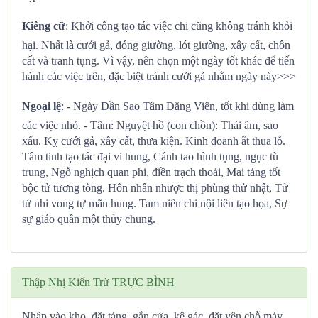
Kiêng cữ
: Khởi công tạo tác việc chi cũng không tránh khỏi
hại. Nhất là cưới gả, đóng giường, lót giường, xây cất, chôn
cất và tranh tụng. Vì vậy, nên chọn một ngày tốt khác để tiến
hành các việc trên, đặc biệt tránh cưới gả nhằm ngày này>>>
Ngoại lệ
: - Ngày Dần Sao Tâm Đăng Viên, tốt khi dùng làm
các việc nhỏ. - Tâm: Nguyệt hồ (con chồn): Thái âm, sao
xấu. Kỵ cưới gả, xây cất, thưa kiện. Kinh doanh ắt thua lỗ.
Tâm tinh tạo tác đại vi hung, Cánh tao hình tụng, ngục tù
trung, Ngỗ nghịch quan phi, điền trạch thoái, Mai táng tốt
bộc tử tương tòng. Hôn nhân nhược thị phùng thử nhật, Tử
tử nhi vong tự mãn hung. Tam niên chi nội liên tạo họa, Sự
sự giáo quân một thủy chung.
Thập Nhị Kiến Trừ TRỰC BÌNH
Nhập vào kho, đặt táng, gắn cửa, kê gác, đặt yên chỗ máy,