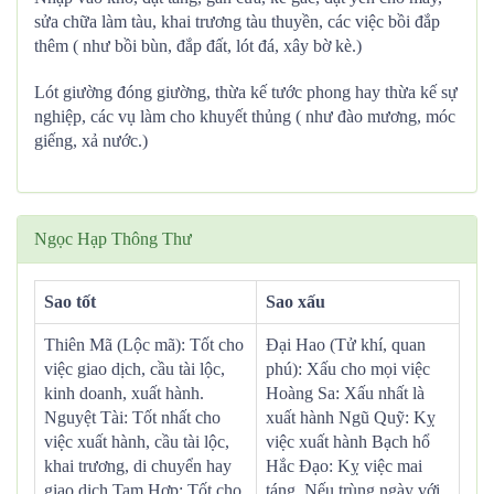
sửa chữa làm tàu, khai trương tàu thuyền, các việc bồi đắp
thêm ( như bồi bùn, đắp đất, lót đá, xây bờ kè.)
Lót giường đóng giường, thừa kế tước phong hay thừa kế sự
nghiệp, các vụ làm cho khuyết thủng ( như đào mương, móc
giếng, xả nước.)
Ngọc Hạp Thông Thư
Sao tốt
Sao xấu
Thiên Mã (Lộc mã): Tốt cho
Đại Hao (Tử khí, quan
việc giao dịch, cầu tài lộc,
phú): Xấu cho mọi việc
kinh doanh, xuất hành.
Hoàng Sa: Xấu nhất là
Nguyệt Tài: Tốt nhất cho
xuất hành Ngũ Quỹ: Kỵ
việc xuất hành, cầu tài lộc,
việc xuất hành Bạch hổ
khai trương, di chuyển hay
Hắc Đạo: Kỵ việc mai
giao dịch Tam Hợp: Tốt cho
táng. Nếu trùng ngày với