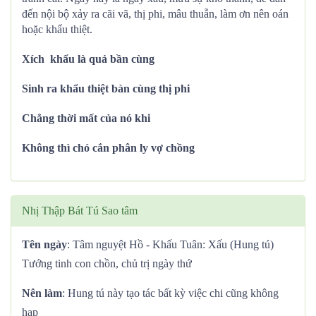
đến nội bộ xảy ra cãi vã, thị phi, mâu thuẫn, làm ơn nên oán
hoặc khẩu thiệt.
Xích khẩu là quả bần cùng
Sinh ra khẩu thiệt bàn cùng thị phi
Chẳng thời mất của nó khi
Không thì chó cắn phân ly vợ chồng
Nhị Thập Bát Tú Sao tâm
Tên ngày
: Tâm nguyệt Hồ - Khấu Tuân: Xấu (Hung tú)
Tướng tinh con chồn, chủ trị ngày thứ
Nên làm
: Hung tú này tạo tác bất kỳ việc chi cũng không
hạp