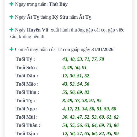
Ngày trong tuần:
Thứ Bảy
Ngày
Ất Tỵ
tháng
Kỷ Sửu
năm
Ất Tỵ
Ngày
Huyền Vũ
: xuất hành thường gặp cãi cọ, gặp việc
xấu, không nên đi
Con số may mắn của 12 con giáp ngày
31/01/2026
Tuổi Tý
:
43, 48, 53, 71, 77, 78
Tuổi Sửu
:
4, 49, 50, 91
Tuổi Dần
:
17, 30, 51, 52
Tuổi Mão
:
43, 53, 54, 56
Tuổi Thìn
:
55, 56, 69, 82
Tuổi Tỵ
:
8, 49, 57, 58, 91, 95
Tuổi Ngọ
:
4, 17, 21, 34, 50, 51, 59, 60
Tuổi Mùi
:
30, 43, 47, 52, 53, 60, 61, 62
Tuổi Thân
:
54, 55, 56, 63, 64, 69, 73, 86
Tuổi Dậu
:
12, 56, 57, 65, 66, 82, 95, 99