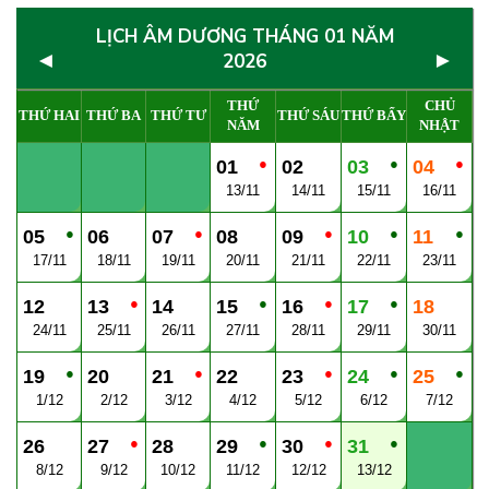
LỊCH ÂM DƯƠNG THÁNG 01 NĂM
◄
►
2026
THỨ
CHỦ
THỨ HAI
THỨ BA
THỨ TƯ
THỨ SÁU
THỨ BẨY
NĂM
NHẬT
●
●
●
01
02
03
04
13/11
14/11
15/11
16/11
●
●
●
●
●
05
06
07
08
09
10
11
17/11
18/11
19/11
20/11
21/11
22/11
23/11
●
●
●
●
12
13
14
15
16
17
18
24/11
25/11
26/11
27/11
28/11
29/11
30/11
●
●
●
●
●
19
20
21
22
23
24
25
1/12
2/12
3/12
4/12
5/12
6/12
7/12
●
●
●
●
26
27
28
29
30
31
8/12
9/12
10/12
11/12
12/12
13/12