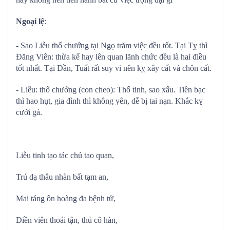
Ngoại lệ
:
- Sao Liễu thổ chướng tại Ngọ trăm việc đều tốt. Tại Tỵ thì
Đăng Viên: thừa kế hay lên quan lãnh chức đều là hai điều
tốt nhất. Tại Dần, Tuất rất suy vi nên kỵ xây cất và chôn cất.
- Liễu: thổ chướng (con cheo): Thổ tinh, sao xấu. Tiền bạc
thì hao hụt, gia đình thì không yên, dễ bị tai nạn. Khắc kỵ
cưới gả.
Liễu tinh tạo tác chủ tao quan,
Trú dạ thâu nhàn bất tạm an,
Mai táng ôn hoàng đa bệnh tử,
Điền viên thoái tận, thủ cô hàn,