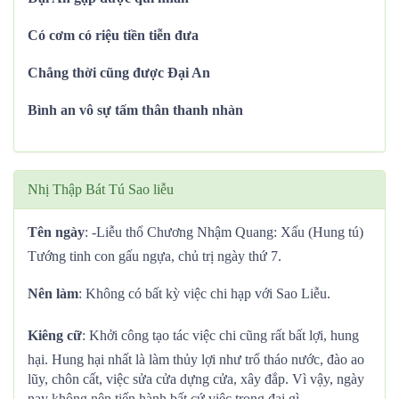
Có cơm có riệu tiền tiễn đưa
Chẳng thời cũng được Đại An
Bình an vô sự tấm thân thanh nhàn
Nhị Thập Bát Tú Sao liễu
Tên ngày
: -Liễu thổ Chương Nhậm Quang: Xấu (Hung tú)
Tướng tinh con gấu ngựa, chủ trị ngày thứ 7.
Nên làm
: Không có bất kỳ việc chi hạp với Sao Liễu.
Kiêng cữ
: Khởi công tạo tác việc chi cũng rất bất lợi, hung
hại. Hung hại nhất là làm thủy lợi như trổ tháo nước, đào ao
lũy, chôn cất, việc sửa cửa dựng cửa, xây đắp. Vì vậy, ngày
nay không nên tiến hành bất cứ việc trọng đại gì