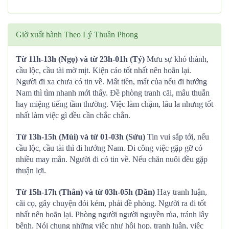
Giờ xuất hành Theo Lý Thuần Phong
Từ 11h-13h (Ngọ) và từ 23h-01h (Tý)
Mưu sự khó thành,
cầu lộc, cầu tài mờ mịt. Kiện cáo tốt nhất nên hoãn lại.
Người đi xa chưa có tin về. Mất tiền, mất của nếu đi hướng
Nam thì tìm nhanh mới thấy. Đề phòng tranh cãi, mâu thuẫn
hay miệng tiếng tầm thường. Việc làm chậm, lâu la nhưng tốt
nhất làm việc gì đều cần chắc chắn.
Từ 13h-15h (Mùi) và từ 01-03h (Sửu)
Tin vui sắp tới, nếu
cầu lộc, cầu tài thì đi hướng Nam. Đi công việc gặp gỡ có
nhiều may mắn. Người đi có tin về. Nếu chăn nuôi đều gặp
thuận lợi.
Từ 15h-17h (Thân) và từ 03h-05h (Dần)
Hay tranh luận,
cãi cọ, gây chuyện đói kém, phải đề phòng. Người ra đi tốt
nhất nên hoãn lại. Phòng người người nguyền rủa, tránh lây
bệnh. Nói chung những việc như hội họp, tranh luận, việc