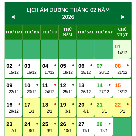
LỊCH ÂM DƯƠNG THÁNG 02 NĂM
◄
►
2026
THỨ
CHỦ
THỨ HAI
THỨ BA
THỨ TƯ
THỨ SÁU
THỨ BẨY
NĂM
NHẬT
01
14/12
●
●
●
●
●
02
03
04
05
06
07
08
15/12
16/12
17/12
18/12
19/12
20/12
21/12
●
●
●
●
09
10
11
12
13
14
15
22/12
23/12
24/12
25/12
26/12
27/12
28/12
●
●
●
●
●
16
17
18
19
20
21
22
29/12
1/1
2/1
3/1
4/1
5/1
6/1
●
●
●
●
23
24
25
26
27
28
7/1
8/1
9/1
10/1
11/1
12/1