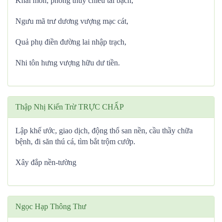
Khai môn, phóng thủy chiêu tài bạch,
Ngưu mã trư dương vượng mạc cát,
Quả phụ điền đường lai nhập trạch,
Nhi tôn hưng vượng hữu dư tiền.
Thập Nhị Kiến Trừ TRỰC CHẤP
Lập khế ước, giao dịch, động thổ san nền, cầu thầy chữa
bệnh, đi săn thú cá, tìm bắt trộm cướp.
Xây đắp nền-tường
Ngọc Hạp Thông Thư