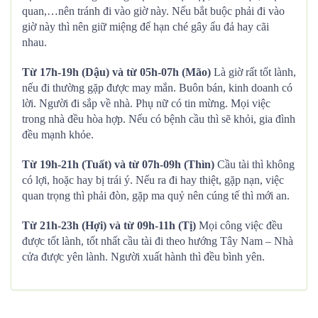
quan,…nên tránh đi vào giờ này. Nếu bắt buộc phải đi vào
giờ này thì nên giữ miệng để hạn ché gây ẩu đả hay cãi
nhau.
Từ 17h-19h (Dậu) và từ 05h-07h (Mão)
Là giờ rất tốt lành,
nếu đi thường gặp được may mắn. Buôn bán, kinh doanh có
lời. Người đi sắp về nhà. Phụ nữ có tin mừng. Mọi việc
trong nhà đều hòa hợp. Nếu có bệnh cầu thì sẽ khỏi, gia đình
đều mạnh khỏe.
Từ 19h-21h (Tuất) và từ 07h-09h (Thìn)
Cầu tài thì không
có lợi, hoặc hay bị trái ý. Nếu ra đi hay thiệt, gặp nạn, việc
quan trọng thì phải đòn, gặp ma quỷ nên cúng tế thì mới an.
Từ 21h-23h (Hợi) và từ 09h-11h (Tị)
Mọi công việc đều
được tốt lành, tốt nhất cầu tài đi theo hướng Tây Nam – Nhà
cửa được yên lành. Người xuất hành thì đều bình yên.