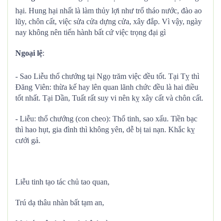
hại. Hung hại nhất là làm thủy lợi như trổ tháo nước, đào ao
lũy, chôn cất, việc sửa cửa dựng cửa, xây đắp. Vì vậy, ngày
nay không nên tiến hành bất cứ việc trọng đại gì
Ngoại lệ
:
- Sao Liễu thổ chướng tại Ngọ trăm việc đều tốt. Tại Tỵ thì
Đăng Viên: thừa kế hay lên quan lãnh chức đều là hai điều
tốt nhất. Tại Dần, Tuất rất suy vi nên kỵ xây cất và chôn cất.
- Liễu: thổ chướng (con cheo): Thổ tinh, sao xấu. Tiền bạc
thì hao hụt, gia đình thì không yên, dễ bị tai nạn. Khắc kỵ
cưới gả.
Liễu tinh tạo tác chủ tao quan,
Trú dạ thâu nhàn bất tạm an,