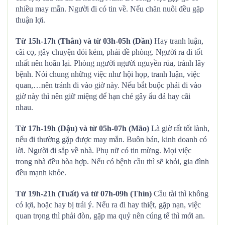
nhiều may mắn. Người đi có tin về. Nếu chăn nuôi đều gặp
thuận lợi.
Từ 15h-17h (Thân) và từ 03h-05h (Dần)
Hay tranh luận,
cãi cọ, gây chuyện đói kém, phải đề phòng. Người ra đi tốt
nhất nên hoãn lại. Phòng người người nguyền rủa, tránh lây
bệnh. Nói chung những việc như hội họp, tranh luận, việc
quan,…nên tránh đi vào giờ này. Nếu bắt buộc phải đi vào
giờ này thì nên giữ miệng để hạn ché gây ẩu đả hay cãi
nhau.
Từ 17h-19h (Dậu) và từ 05h-07h (Mão)
Là giờ rất tốt lành,
nếu đi thường gặp được may mắn. Buôn bán, kinh doanh có
lời. Người đi sắp về nhà. Phụ nữ có tin mừng. Mọi việc
trong nhà đều hòa hợp. Nếu có bệnh cầu thì sẽ khỏi, gia đình
đều mạnh khỏe.
Từ 19h-21h (Tuất) và từ 07h-09h (Thìn)
Cầu tài thì không
có lợi, hoặc hay bị trái ý. Nếu ra đi hay thiệt, gặp nạn, việc
quan trọng thì phải đòn, gặp ma quỷ nên cúng tế thì mới an.