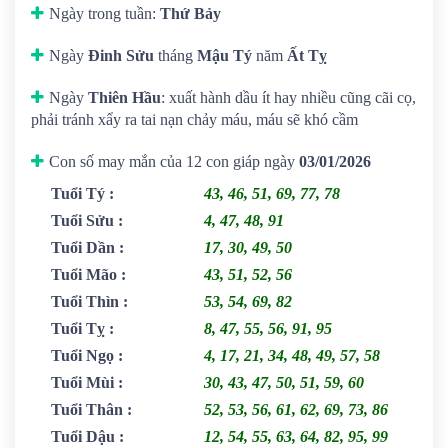
Ngày trong tuần:
Thứ Bảy
Ngày
Đinh Sửu
tháng
Mậu Tý
năm
Ất Tỵ
Ngày
Thiên Hầu
: xuất hành dầu ít hay nhiều cũng cãi cọ,
phải tránh xẩy ra tai nạn chảy máu, máu sẽ khó cầm
Con số may mắn của 12 con giáp ngày
03/01/2026
Tuổi Tý
:
43, 46, 51, 69, 77, 78
Tuổi Sửu
:
4, 47, 48, 91
Tuổi Dần
:
17, 30, 49, 50
Tuổi Mão
:
43, 51, 52, 56
Tuổi Thìn
:
53, 54, 69, 82
Tuổi Tỵ
:
8, 47, 55, 56, 91, 95
Tuổi Ngọ
:
4, 17, 21, 34, 48, 49, 57, 58
Tuổi Mùi
:
30, 43, 47, 50, 51, 59, 60
Tuổi Thân
:
52, 53, 56, 61, 62, 69, 73, 86
Tuổi Dậu
:
12, 54, 55, 63, 64, 82, 95, 99