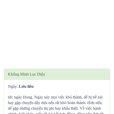
Khổng Minh Lục Diệu
Ngày:
Lưu liên
tức ngày Hung. Ngày này mọi việc khó thành, dễ bị trễ nải
hay gặp chuyện dây dưa nên rất khó hoàn thành. Hơn nữa,
dễ gặp những chuyện thị phi hay khẩu thiệt. Về việc hành
chính, luật pháp, giấy tờ, ký kết hợp đồng, dâng nộp đơn từ