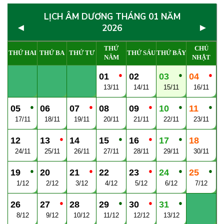
LỊCH ÂM DƯƠNG THÁNG 01 NĂM
◄
►
2026
THỨ
CHỦ
THỨ HAI
THỨ BA
THỨ TƯ
THỨ SÁU
THỨ BẨY
NĂM
NHẬT
●
●
●
01
02
03
04
13/11
14/11
15/11
16/11
●
●
●
●
●
05
06
07
08
09
10
11
17/11
18/11
19/11
20/11
21/11
22/11
23/11
●
●
●
●
12
13
14
15
16
17
18
24/11
25/11
26/11
27/11
28/11
29/11
30/11
●
●
●
●
●
19
20
21
22
23
24
25
1/12
2/12
3/12
4/12
5/12
6/12
7/12
●
●
●
●
26
27
28
29
30
31
8/12
9/12
10/12
11/12
12/12
13/12