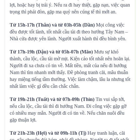
lợi, hoặc hay bị trái ý. Nếu ra đi hay thiệt, gặp nạn, việc quan
trọng thì phải đòn, gặp ma quỷ nên cúng tế thì mới an.
Từ 15h-17h (Thân) và từ 03h-05h (Dần)
Mọi công việc
đều được tốt lành, tốt nhất cầu tài đi theo hướng Tây Nam –
Nhà cửa được yên lành. Người xuất hành thì đều bình yên.
Từ 17h-19h (Dậu) và từ 05h-07h (Mão)
Mưu sự khó
thành, cầu lộc, cầu tài mờ mịt. Kiện cáo tốt nhất nên hoãn lại.
Người đi xa chưa có tin về. Mất tiền, mất của nếu đi hướng
Nam thì tìm nhanh mới thấy. Đề phòng tranh cãi, mâu thuẫn
hay miệng tiếng tầm thường. Việc làm chậm, lâu la nhưng tốt
nhất làm việc gì đều cần chắc chắn.
Từ 19h-21h (Tuất) và từ 07h-09h (Thìn)
Tin vui sắp tới,
nếu cầu lộc, cầu tài thì đi hướng Nam. Đi công việc gặp gỡ
có nhiều may mắn. Người đi có tin về. Nếu chăn nuôi đều
gặp thuận lợi.
Từ 21h-23h (Hợi) và từ 09h-11h (Tị)
Hay tranh luận, cãi
cọ, gây chuyện đói kém, phải đề phòng. Người ra đi tốt nhất