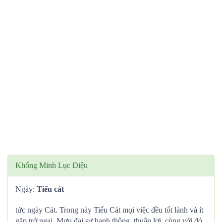
Khổng Minh Lục Diệu
Ngày:
Tiểu cát
tức ngày Cát. Trong này Tiểu Cát mọi việc đều tốt lành và ít
gặp trở ngại. Mưu đại sự hanh thông, thuận lợi, cùng với đó