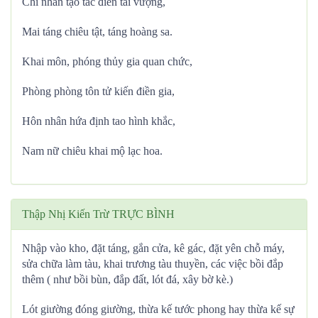
Chỉ nhân tạo tác điền tài vượng,
Mai táng chiêu tật, táng hoàng sa.
Khai môn, phóng thủy gia quan chức,
Phòng phòng tôn tử kiến điền gia,
Hôn nhân hứa định tao hình khắc,
Nam nữ chiêu khai mộ lạc hoa.
Thập Nhị Kiến Trừ TRỰC BÌNH
Nhập vào kho, đặt táng, gắn cửa, kê gác, đặt yên chỗ máy,
sửa chữa làm tàu, khai trương tàu thuyền, các việc bồi đắp
thêm ( như bồi bùn, đắp đất, lót đá, xây bờ kè.)
Lót giường đóng giường, thừa kế tước phong hay thừa kế sự