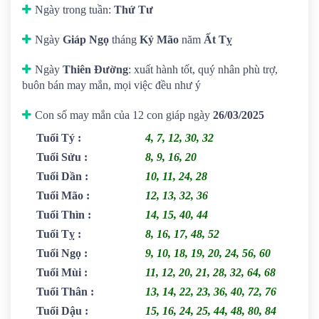
Ngày trong tuần:
Thứ Tư
Ngày
Giáp Ngọ
tháng
Kỷ Mão
năm
Ất Tỵ
Ngày
Thiên Đường
: xuất hành tốt, quý nhân phù trợ,
buôn bán may mắn, mọi việc đều như ý
Con số may mắn của 12 con giáp ngày
26/03/2025
Tuổi Tý
:
4, 7, 12, 30, 32
Tuổi Sửu
:
8, 9, 16, 20
Tuổi Dần
:
10, 11, 24, 28
Tuổi Mão
:
12, 13, 32, 36
Tuổi Thìn
:
14, 15, 40, 44
Tuổi Tỵ
:
8, 16, 17, 48, 52
Tuổi Ngọ
:
9, 10, 18, 19, 20, 24, 56, 60
Tuổi Mùi
:
11, 12, 20, 21, 28, 32, 64, 68
Tuổi Thân
:
13, 14, 22, 23, 36, 40, 72, 76
Tuổi Dậu
:
15, 16, 24, 25, 44, 48, 80, 84