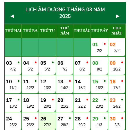
LỊCH ÂM DƯƠNG THÁNG 03 NĂM
◄
►
2025
THỨ
CHỦ
THỨ HAI
THỨ BA
THỨ TƯ
THỨ SÁU
THỨ BẨY
NĂM
NHẬT
●
01
02
2/2
3/2
●
●
●
●
●
03
04
05
06
07
08
09
4/2
5/2
6/2
7/2
8/2
9/2
10/2
●
●
●
●
●
10
11
12
13
14
15
16
11/2
12/2
13/2
14/2
15/2
16/2
17/2
●
●
●
●
●
17
18
19
20
21
22
23
18/2
19/2
20/2
21/2
22/2
23/2
24/2
●
●
●
●
●
24
25
26
27
28
29
30
25/2
26/2
27/2
28/2
29/2
1/3
2/3