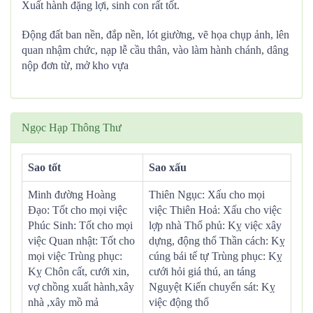
Xuất hành đặng lợi, sinh con rất tốt.
Động đất ban nền, đắp nền, lót giường, vẽ họa chụp ảnh, lên
quan nhậm chức, nạp lễ cầu thân, vào làm hành chánh, dâng
nộp đơn từ, mở kho vựa
Ngọc Hạp Thông Thư
Sao tốt
Sao xấu
Minh đường Hoàng
Thiên Ngục: Xấu cho mọi
Đạo: Tốt cho mọi việc
việc Thiên Hoả: Xấu cho việc
Phúc Sinh: Tốt cho mọi
lợp nhà Thổ phủ: Kỵ việc xây
việc Quan nhật: Tốt cho
dựng, động thổ Thần cách: Kỵ
mọi việc Trùng phục:
cúng bái tế tự Trùng phục: Kỵ
Kỵ Chôn cất, cưới xin,
cưới hỏi giá thú, an táng
vợ chồng xuất hành,xây
Nguyệt Kiến chuyển sát: Kỵ
nhà ,xây mồ mả
việc động thổ