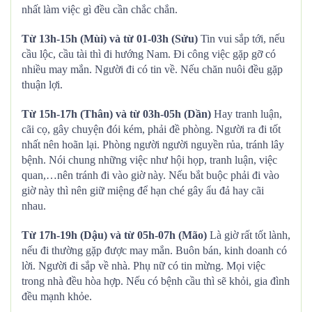
nhất làm việc gì đều cần chắc chắn.
Từ 13h-15h (Mùi) và từ 01-03h (Sửu)
Tin vui sắp tới, nếu
cầu lộc, cầu tài thì đi hướng Nam. Đi công việc gặp gỡ có
nhiều may mắn. Người đi có tin về. Nếu chăn nuôi đều gặp
thuận lợi.
Từ 15h-17h (Thân) và từ 03h-05h (Dần)
Hay tranh luận,
cãi cọ, gây chuyện đói kém, phải đề phòng. Người ra đi tốt
nhất nên hoãn lại. Phòng người người nguyền rủa, tránh lây
bệnh. Nói chung những việc như hội họp, tranh luận, việc
quan,…nên tránh đi vào giờ này. Nếu bắt buộc phải đi vào
giờ này thì nên giữ miệng để hạn ché gây ẩu đả hay cãi
nhau.
Từ 17h-19h (Dậu) và từ 05h-07h (Mão)
Là giờ rất tốt lành,
nếu đi thường gặp được may mắn. Buôn bán, kinh doanh có
lời. Người đi sắp về nhà. Phụ nữ có tin mừng. Mọi việc
trong nhà đều hòa hợp. Nếu có bệnh cầu thì sẽ khỏi, gia đình
đều mạnh khỏe.