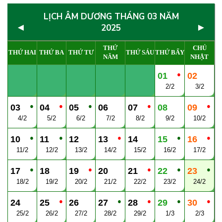
LỊCH ÂM DƯƠNG THÁNG 03 NĂM
◄
►
2025
THỨ
CHỦ
THỨ HAI
THỨ BA
THỨ TƯ
THỨ SÁU
THỨ BẨY
NĂM
NHẬT
●
01
02
2/2
3/2
●
●
●
●
●
03
04
05
06
07
08
09
4/2
5/2
6/2
7/2
8/2
9/2
10/2
●
●
●
●
●
10
11
12
13
14
15
16
11/2
12/2
13/2
14/2
15/2
16/2
17/2
●
●
●
●
●
17
18
19
20
21
22
23
18/2
19/2
20/2
21/2
22/2
23/2
24/2
●
●
●
●
●
24
25
26
27
28
29
30
25/2
26/2
27/2
28/2
29/2
1/3
2/3