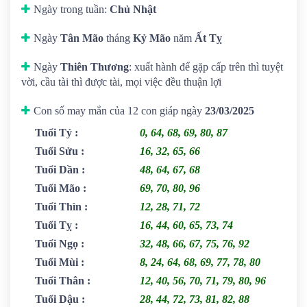
Ngày trong tuần:
Chủ Nhật
Ngày
Tân Mão
tháng
Kỷ Mão
năm
Ất Tỵ
Ngày
Thiên Thương
: xuất hành để gặp cấp trên thì tuyệt
vời, cầu tài thì được tài, mọi việc đều thuận lợi
Con số may mắn của 12 con giáp ngày
23/03/2025
Tuổi Tý
:
0, 64, 68, 69, 80, 87
Tuổi Sửu
:
16, 32, 65, 66
Tuổi Dần
:
48, 64, 67, 68
Tuổi Mão
:
69, 70, 80, 96
Tuổi Thìn
:
12, 28, 71, 72
Tuổi Tỵ
:
16, 44, 60, 65, 73, 74
Tuổi Ngọ
:
32, 48, 66, 67, 75, 76, 92
Tuổi Mùi
:
8, 24, 64, 68, 69, 77, 78, 80
Tuổi Thân
:
12, 40, 56, 70, 71, 79, 80, 96
Tuổi Dậu
:
28, 44, 72, 73, 81, 82, 88