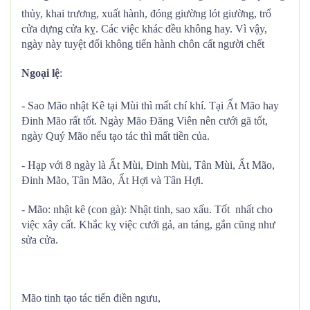
thủy, khai trương, xuất hành, đóng giường lót giường, trổ
cửa dựng cửa kỵ. Các việc khác đều không hay. Vì vậy,
ngày này tuyệt đối không tiến hành chôn cất người chết
Ngoại lệ
:
- Sao Mão nhật Kê tại Mùi thì mất chí khí. Tại Ất Mão hay
Đinh Mão rất tốt. Ngày Mão Đăng Viên nên cưới gã tốt,
ngày Quý Mão nếu tạo tác thì mất tiền của.
- Hạp với 8 ngày là Ất Mùi, Đinh Mùi, Tân Mùi, Ất Mão,
Đinh Mão, Tân Mão, Ất Hợi và Tân Hợi.
- Mão: nhật kê (con gà): Nhật tinh, sao xấu. Tốt nhất cho
việc xây cất. Khắc kỵ việc cưới gả, an táng, gắn cũng như
sửa cửa.
Mão tinh tạo tác tiến điền ngưu,