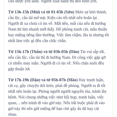
cửa được yên lành. Người xuất hành thì đều bình yên.
Từ 13h-15h (Mùi) và từ 01-03h (Sửu)
Mưu sự khó thành,
cầu lộc, cầu tài mờ mịt. Kiện cáo tốt nhất nên hoãn lại.
Người đi xa chưa có tin về. Mất tiền, mất của nếu đi hướng
Nam thì tìm nhanh mới thấy. Đề phòng tranh cãi, mâu thuẫn
hay miệng tiếng tầm thường. Việc làm chậm, lâu la nhưng tốt
nhất làm việc gì đều cần chắc chắn.
Từ 15h-17h (Thân) và từ 03h-05h (Dần)
Tin vui sắp tới,
nếu cầu lộc, cầu tài thì đi hướng Nam. Đi công việc gặp gỡ
có nhiều may mắn. Người đi có tin về. Nếu chăn nuôi đều
gặp thuận lợi.
Từ 17h-19h (Dậu) và từ 05h-07h (Mão)
Hay tranh luận,
cãi cọ, gây chuyện đói kém, phải đề phòng. Người ra đi tốt
nhất nên hoãn lại. Phòng người người nguyền rủa, tránh lây
bệnh. Nói chung những việc như hội họp, tranh luận, việc
quan,…nên tránh đi vào giờ này. Nếu bắt buộc phải đi vào
giờ này thì nên giữ miệng để hạn ché gây ẩu đả hay cãi
nhau.