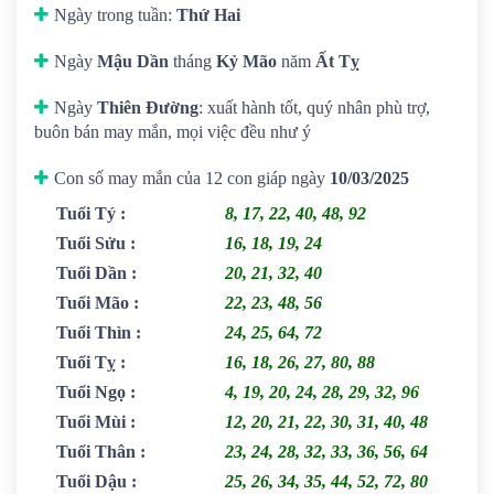
Ngày trong tuần:
Thứ Hai
Ngày
Mậu Dần
tháng
Kỷ Mão
năm
Ất Tỵ
Ngày
Thiên Đường
: xuất hành tốt, quý nhân phù trợ,
buôn bán may mắn, mọi việc đều như ý
Con số may mắn của 12 con giáp ngày
10/03/2025
Tuổi Tý
:
8, 17, 22, 40, 48, 92
Tuổi Sửu
:
16, 18, 19, 24
Tuổi Dần
:
20, 21, 32, 40
Tuổi Mão
:
22, 23, 48, 56
Tuổi Thìn
:
24, 25, 64, 72
Tuổi Tỵ
:
16, 18, 26, 27, 80, 88
Tuổi Ngọ
:
4, 19, 20, 24, 28, 29, 32, 96
Tuổi Mùi
:
12, 20, 21, 22, 30, 31, 40, 48
Tuổi Thân
:
23, 24, 28, 32, 33, 36, 56, 64
Tuổi Dậu
:
25, 26, 34, 35, 44, 52, 72, 80