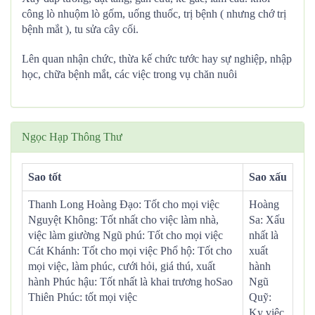
công lò nhuộm lò gốm, uống thuốc, trị bệnh ( nhưng chớ trị
bệnh mắt ), tu sửa cây cối.
Lên quan nhận chức, thừa kế chức tước hay sự nghiệp, nhập
học, chữa bệnh mắt, các việc trong vụ chăn nuôi
Ngọc Hạp Thông Thư
Sao tốt
Sao xấu
Thanh Long Hoàng Đạo: Tốt cho mọi việc
Hoàng
Nguyệt Không: Tốt nhất cho việc làm nhà,
Sa: Xấu
việc làm giường Ngũ phú: Tốt cho mọi việc
nhất là
Cát Khánh: Tốt cho mọi việc Phổ hộ: Tốt cho
xuất
mọi việc, làm phúc, cưới hỏi, giá thú, xuất
hành
hành Phúc hậu: Tốt nhất là khai trương hoSao
Ngũ
Thiên Phúc: tốt mọi việc
Quỹ:
Kỵ việc