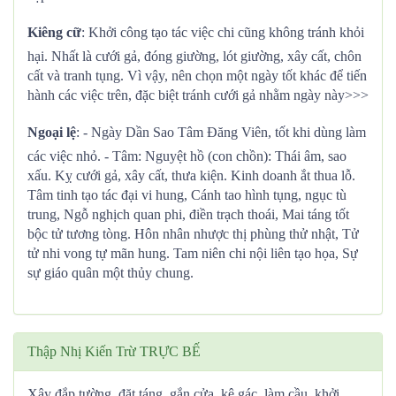
Kiêng cữ
: Khởi công tạo tác việc chi cũng không tránh khỏi
hại. Nhất là cưới gả, đóng giường, lót giường, xây cất, chôn
cất và tranh tụng. Vì vậy, nên chọn một ngày tốt khác để tiến
hành các việc trên, đặc biệt tránh cưới gả nhằm ngày này>>>
Ngoại lệ
: - Ngày Dần Sao Tâm Đăng Viên, tốt khi dùng làm
các việc nhỏ. - Tâm: Nguyệt hồ (con chồn): Thái âm, sao
xấu. Kỵ cưới gả, xây cất, thưa kiện. Kinh doanh ắt thua lỗ.
Tâm tinh tạo tác đại vi hung, Cánh tao hình tụng, ngục tù
trung, Ngỗ nghịch quan phi, điền trạch thoái, Mai táng tốt
bộc tử tương tòng. Hôn nhân nhược thị phùng thử nhật, Tử
tử nhi vong tự mãn hung. Tam niên chi nội liên tạo họa, Sự
sự giáo quân một thủy chung.
Thập Nhị Kiến Trừ TRỰC BẾ
Xây đắp tường, đặt táng, gắn cửa, kê gác, làm cầu. khởi