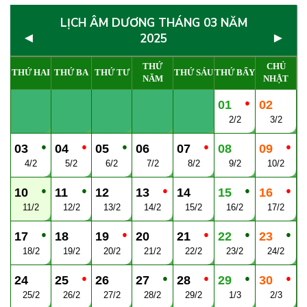
LỊCH ÂM DƯƠNG THÁNG 03 NĂM
◄
►
2025
THỨ
CHỦ
THỨ HAI
THỨ BA
THỨ TƯ
THỨ SÁU
THỨ BẨY
NĂM
NHẬT
●
01
02
2/2
3/2
●
●
●
●
●
03
04
05
06
07
08
09
4/2
5/2
6/2
7/2
8/2
9/2
10/2
●
●
●
●
●
10
11
12
13
14
15
16
11/2
12/2
13/2
14/2
15/2
16/2
17/2
●
●
●
●
●
17
18
19
20
21
22
23
18/2
19/2
20/2
21/2
22/2
23/2
24/2
●
●
●
●
●
24
25
26
27
28
29
30
25/2
26/2
27/2
28/2
29/2
1/3
2/3