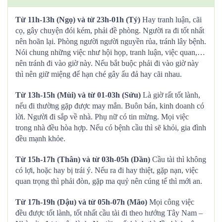
Từ 11h-13h (Ngọ) và từ 23h-01h (Tý)
Hay tranh luận, cãi
cọ, gây chuyện đói kém, phải đề phòng. Người ra đi tốt nhất
nên hoãn lại. Phòng người người nguyền rủa, tránh lây bệnh.
Nói chung những việc như hội họp, tranh luận, việc quan,…
nên tránh đi vào giờ này. Nếu bắt buộc phải đi vào giờ này
thì nên giữ miệng để hạn ché gây ẩu đả hay cãi nhau.
Từ 13h-15h (Mùi) và từ 01-03h (Sửu)
Là giờ rất tốt lành,
nếu đi thường gặp được may mắn. Buôn bán, kinh doanh có
lời. Người đi sắp về nhà. Phụ nữ có tin mừng. Mọi việc
trong nhà đều hòa hợp. Nếu có bệnh cầu thì sẽ khỏi, gia đình
đều mạnh khỏe.
Từ 15h-17h (Thân) và từ 03h-05h (Dần)
Cầu tài thì không
có lợi, hoặc hay bị trái ý. Nếu ra đi hay thiệt, gặp nạn, việc
quan trọng thì phải đòn, gặp ma quỷ nên cúng tế thì mới an.
Từ 17h-19h (Dậu) và từ 05h-07h (Mão)
Mọi công việc
đều được tốt lành, tốt nhất cầu tài đi theo hướng Tây Nam –