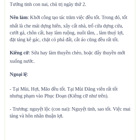
Tướng tinh con nai, chủ trị ngày thứ 2.
Nên làm
: Khởi công tạo tác trăm việc đều tốt. Trong đó, tốt
nhất là che mái dựng hiên, xây cất nhà, trổ cửa dựng cửa,
cưới gả, chôn cất, hay làm ruộng, nuôi tằm, , làm thuỷ lợi,
đặt táng kê gác, chặt cỏ phá đất, cắt áo cũng đều rất tốt.
Kiêng cữ
: Sửa hay làm thuyền chèo, hoặc đẩy thuyền mới
xuống nước.
Ngoại lệ
:
- Tại Mùi, Hợi, Mão đều tốt. Tại Mùi Đăng viên rất tốt
nhưng phạm vào Phục Đoạn (Kiêng cữ như trên).
- Trương: nguyệt lộc (con nai): Nguyệt tinh, sao tốt. Việc mai
táng và hôn nhân thuận lợi.