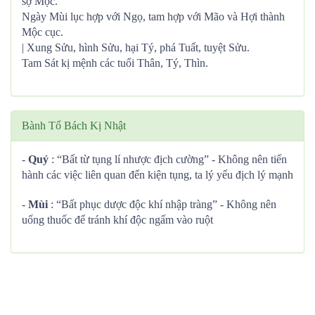
sợ Mộc.
Ngày Mùi lục hợp với Ngọ, tam hợp với Mão và Hợi thành
Mộc cục.
| Xung Sửu, hình Sửu, hại Tý, phá Tuất, tuyệt Sửu.
Tam Sát kị mệnh các tuổi Thân, Tý, Thìn.
Bành Tổ Bách Kị Nhật
-
Quý
: “Bất từ tụng lí nhược địch cường” - Không nên tiến
hành các việc liên quan đến kiện tụng, ta lý yếu địch lý mạnh
-
Mùi
: “Bất phục dược độc khí nhập tràng” - Không nên
uống thuốc để tránh khí độc ngấm vào ruột