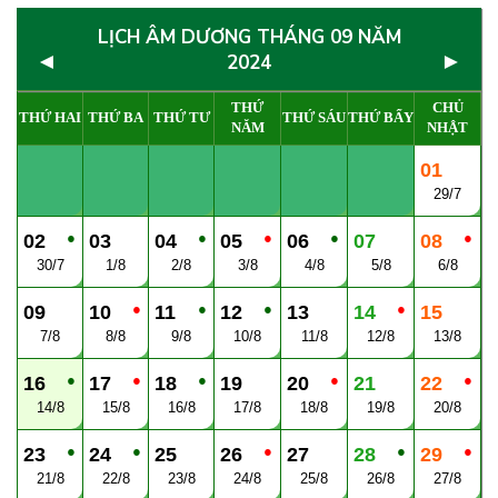
LỊCH ÂM DƯƠNG THÁNG 09 NĂM
◄
►
2024
THỨ
CHỦ
THỨ HAI
THỨ BA
THỨ TƯ
THỨ SÁU
THỨ BẨY
NĂM
NHẬT
01
29/7
●
●
●
●
●
02
03
04
05
06
07
08
30/7
1/8
2/8
3/8
4/8
5/8
6/8
●
●
●
●
09
10
11
12
13
14
15
7/8
8/8
9/8
10/8
11/8
12/8
13/8
●
●
●
●
●
16
17
18
19
20
21
22
14/8
15/8
16/8
17/8
18/8
19/8
20/8
●
●
●
●
●
23
24
25
26
27
28
29
21/8
22/8
23/8
24/8
25/8
26/8
27/8