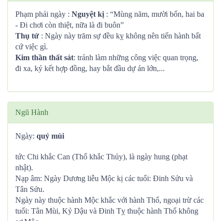
Phạm phải ngày :
Nguyệt kị
: “Mùng năm, mười bốn, hai ba
- Đi chơi còn thiệt, nữa là đi buôn”
Thụ tử
: Ngày này trăm sự đều kỵ không nên tiến hành bất
cứ việc gì.
Kim thần thất sát
: tránh làm những công việc quan trọng,
đi xa, ký kết hợp đồng, hay bắt đầu dự án lớn,...
Ngũ Hành
Ngày:
quý mùi
tức Chi khắc Can (Thổ khắc Thủy), là ngày hung (phạt
nhật).
Nạp âm: Ngày Dương liễu Mộc kị các tuổi: Đinh Sửu và
Tân Sửu.
Ngày này thuộc hành Mộc khắc với hành Thổ, ngoại trừ các
tuổi: Tân Mùi, Kỷ Dậu và Đinh Tỵ thuộc hành Thổ không