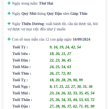
Ngày trong tuần:
Thứ Hai
Ngày
Quý Mùi
tháng
Quý Dậu
năm
Giáp Thìn
Ngày
Thiên Dương
: xuất hành tốt, cầu tài được tài, hỏi
vợ được vợ mọi việc đều như ý muốn
Con số may mắn của 12 con giáp ngày
16/09/2024
Tuổi Tý
:
9, 16, 19, 24, 42, 54
Tuổi Sửu
:
18, 20, 21, 27
Tuổi Dần
:
22, 23, 36, 45
Tuổi Mão
:
24, 25, 54, 63
Tuổi Thìn
:
26, 27, 72, 81
Tuổi Tỵ
:
18, 20, 28, 29, 90, 99
Tuổi Ngọ
:
8, 17, 21, 22, 27, 30, 31, 36
Tuổi Mùi
:
23, 24, 26, 32, 33, 35, 45, 54
Tuổi Thân
:
25, 26, 34, 35, 44, 53, 63, 72
Tuổi Dậu
:
27, 28, 36, 37, 62, 71, 81, 90