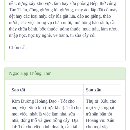
nền, dựng xây kho vựa, làm hay sửa phòng Bếp, thờ cúng
Táo Thần, đóng giường lót giường, may áo, lắp đặt cỗ máy
dệt hay các loại máy, cấy lúa gặt lúa, đào ao giếng, tháo
nước, các việc trong vụ chăn nuôi, mở thông hào rãnh, cầu
thầy chữa bệnh, bốc thuốc, uống thuốc, mua trâu, làm rượu,
nhập học, học kỹ nghệ, vẽ tranh, tu sửa cây cối.
Chôn cất.
Ngọc Hạp Thông Thư
Sao tốt
Sao xấu
Kim Đường Hoàng Đạo - Tốt cho
Thụ tử: Xấu cho
mọi việc Sinh khí (trực khai): Tốt cho
mọi việc, ngoại
mọi việc, nhất là việc làm nhà, sửa
trừ săn bắn tốt
nhà, động thổ và gieo trồng cây. Địa
Hoang vu: Xấu
tài: Tốt cho việc kinh doanh, cầu tài
cho mọi việc