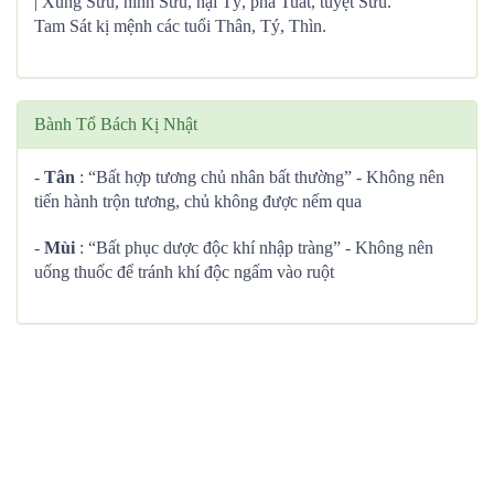
| Xung Sửu, hình Sửu, hại Tý, phá Tuất, tuyệt Sửu.
Tam Sát kị mệnh các tuổi Thân, Tý, Thìn.
Bành Tổ Bách Kị Nhật
-
Tân
: “Bất hợp tương chủ nhân bất thường” - Không nên
tiến hành trộn tương, chủ không được nếm qua
-
Mùi
: “Bất phục dược độc khí nhập tràng” - Không nên
uống thuốc để tránh khí độc ngấm vào ruột