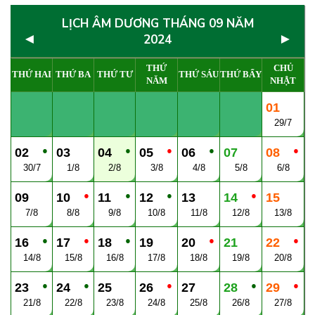
LỊCH ÂM DƯƠNG THÁNG 09 NĂM
◄
►
2024
THỨ
CHỦ
THỨ HAI
THỨ BA
THỨ TƯ
THỨ SÁU
THỨ BẨY
NĂM
NHẬT
01
29/7
●
●
●
●
●
02
03
04
05
06
07
08
30/7
1/8
2/8
3/8
4/8
5/8
6/8
●
●
●
●
09
10
11
12
13
14
15
7/8
8/8
9/8
10/8
11/8
12/8
13/8
●
●
●
●
●
16
17
18
19
20
21
22
14/8
15/8
16/8
17/8
18/8
19/8
20/8
●
●
●
●
●
23
24
25
26
27
28
29
21/8
22/8
23/8
24/8
25/8
26/8
27/8