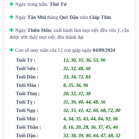
Ngày trong tuần:
Thứ Tư
Ngày
Tân Mùi
tháng
Quý Dậu
năm
Giáp Thìn
Ngày
Thiên Môn
: xuất hành làm mọi việc đều vừa ý, cầu
được ước thấy mọi việc đều thành đạt
Con số may mắn của 12 con giáp ngày
04/09/2024
Tuổi Tý
:
12, 30, 35, 36, 53, 96
Tuổi Sửu
:
31, 32, 48, 60
Tuổi Dần
:
33, 34, 72, 84
Tuổi Mão
:
8, 35, 36, 96
Tuổi Thìn
:
20, 32, 37, 38
Tuổi Tỵ
:
31, 39, 40, 44, 48, 56
Tuổi Ngọ
:
32, 33, 41, 42, 60, 68, 72, 80
Tuổi Mùi
:
4, 34, 35, 43, 44, 84, 92, 96
Tuổi Thân
:
8, 16, 20, 28, 36, 37, 45, 46
Tuổi Dậu
:
32, 38, 39, 40, 44, 47, 48, 52