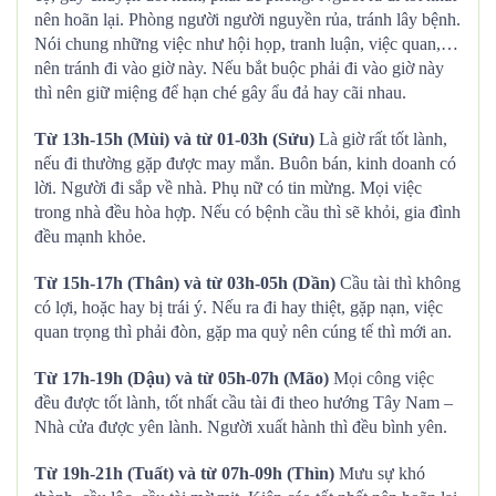
nên hoãn lại. Phòng người người nguyền rủa, tránh lây bệnh.
Nói chung những việc như hội họp, tranh luận, việc quan,…
nên tránh đi vào giờ này. Nếu bắt buộc phải đi vào giờ này
thì nên giữ miệng để hạn ché gây ẩu đả hay cãi nhau.
Từ 13h-15h (Mùi) và từ 01-03h (Sửu)
Là giờ rất tốt lành,
nếu đi thường gặp được may mắn. Buôn bán, kinh doanh có
lời. Người đi sắp về nhà. Phụ nữ có tin mừng. Mọi việc
trong nhà đều hòa hợp. Nếu có bệnh cầu thì sẽ khỏi, gia đình
đều mạnh khỏe.
Từ 15h-17h (Thân) và từ 03h-05h (Dần)
Cầu tài thì không
có lợi, hoặc hay bị trái ý. Nếu ra đi hay thiệt, gặp nạn, việc
quan trọng thì phải đòn, gặp ma quỷ nên cúng tế thì mới an.
Từ 17h-19h (Dậu) và từ 05h-07h (Mão)
Mọi công việc
đều được tốt lành, tốt nhất cầu tài đi theo hướng Tây Nam –
Nhà cửa được yên lành. Người xuất hành thì đều bình yên.
Từ 19h-21h (Tuất) và từ 07h-09h (Thìn)
Mưu sự khó