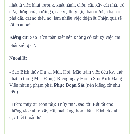
nhất là việc khai trương, xuất hành, chôn cất, xây cất nhà, trổ
cửa, dựng cửa, cưới gả, các vụ thuỷ lợi, tháo nước, chặt cỏ
phá đất, cắt áo thêu áo, làm nhiều việc thiện ắt Thiện quả sẽ
tới mau hơn.
Kiêng cữ
: Sao Bích toàn kiết nên không có bất kỳ việc chi
phải kiêng cữ.
Ngoại lệ
:
- Sao Bích thủy Du tại Mùi, Hợi, Mão trăm việc đều kỵ, thứ
nhất là trong Mùa Đông. Riêng ngày Hợi là Sao Bích Đăng
Viên nhưng phạm phải
Phục Đoạn Sát
(nên kiêng cữ như
trên).
- Bích: thủy du (con rái): Thủy tinh, sao tốt. Rất tốt cho
những việc như: xây cất, mai táng, hôn nhân. Kinh doanh
đặc biệt thuận lợi.