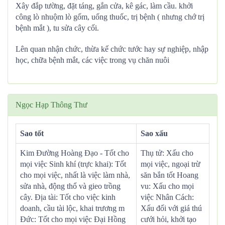
Xây đắp tường, đặt táng, gắn cửa, kê gác, làm cầu. khởi
công lò nhuộm lò gốm, uống thuốc, trị bệnh ( nhưng chớ trị
bệnh mắt ), tu sửa cây cối.
Lên quan nhận chức, thừa kế chức tước hay sự nghiệp, nhập
học, chữa bệnh mắt, các việc trong vụ chăn nuôi
Ngọc Hạp Thông Thư
Sao tốt
Sao xấu
Kim Đường Hoàng Đạo - Tốt cho
Thụ tử: Xấu cho
mọi việc Sinh khí (trực khai): Tốt
mọi việc, ngoại trừ
cho mọi việc, nhất là việc làm nhà,
săn bắn tốt Hoang
sửa nhà, động thổ và gieo trồng
vu: Xấu cho mọi
cây. Địa tài: Tốt cho việc kinh
việc Nhân Cách:
doanh, cầu tài lộc, khai trương m
Xấu đối với giá thú
Đức: Tốt cho mọi việc Đại Hồng
cưới hỏi, khởi tạo