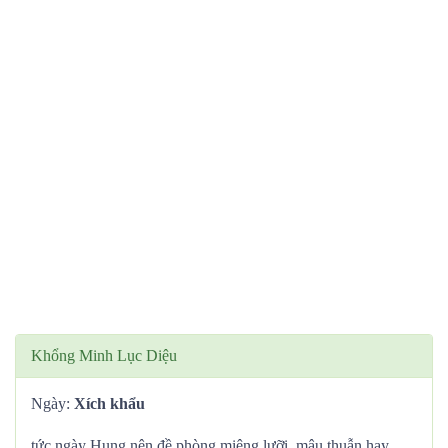
Khổng Minh Lục Diệu
Ngày:
Xích khẩu
tức ngày Hung nên đề phòng miệng lưỡi, mâu thuẫn hay