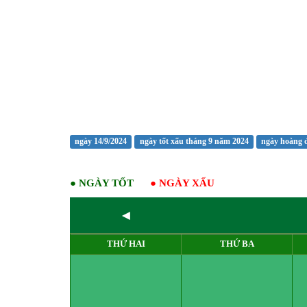
ngày 14/9/2024
ngày tốt xấu tháng 9 năm 2024
ngày hoàng 
●
NGÀY TỐT
●
NGÀY XẤU
◄
THỨ HAI
THỨ BA