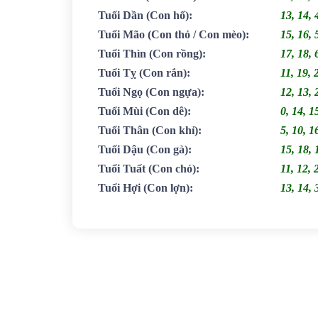
Tuổi Dần
(Con hổ)
:
13, 14, 
Tuổi Mão
(Con thỏ / Con mèo)
:
15, 16, 
Tuổi Thìn
(Con rồng)
:
17, 18, 
Tuổi Tỵ
(Con rắn)
:
11, 19, 
Tuổi Ngọ
(Con ngựa)
:
12, 13, 
Tuổi Mùi
(Con dê)
:
0, 14, 1
Tuổi Thân
(Con khỉ)
:
5, 10, 1
Tuổi Dậu
(Con gà)
:
15, 18, 
Tuổi Tuất
(Con chó)
:
11, 12, 
Tuổi Hợi
(Con lợn)
:
13, 14, 