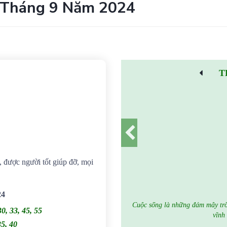
 Tháng 9 Năm 2024
T
i, được người tốt giúp đỡ, mọi
24
Cuộc sống là những đám mây trôi
30, 33, 45, 55
vĩnh
35, 40