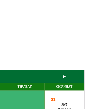
►
THỨ BẨY
CHỦ NHẬT
01
29/7