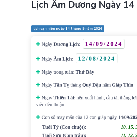
Lịch Âm Dương Ngày 14
lịch vạn niên ngày 14 tháng 9 năm 2024
14/09/2024
Ngày
Dương Lịch
:
12/08/2024
Ngày
Âm Lịch
:
Ngày trong tuần:
Thứ Bảy
Ngày
Tân Tỵ
tháng
Quý Dậu
năm
Giáp Thìn
Ngày
Thiên Tài
: nên xuất hành, cầu tài thắng lợ
việc đều thuận
Con số may mắn của 12 con giáp ngày
14/09/20
Tuổi Tý
(Con chuột)
:
10, 15, 
Tuổi Sửu
(Con trâu)
:
11, 12, 