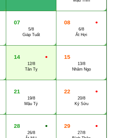
Mậu Thìn
07
08
●
5/8
6/8
Giáp Tuất
Ất Hợi
14
●
15
12/8
13/8
Tân Tỵ
Nhâm Ngọ
21
22
●
19/8
20/8
Mậu Tý
Kỷ Sửu
28
●
29
●
26/8
27/8