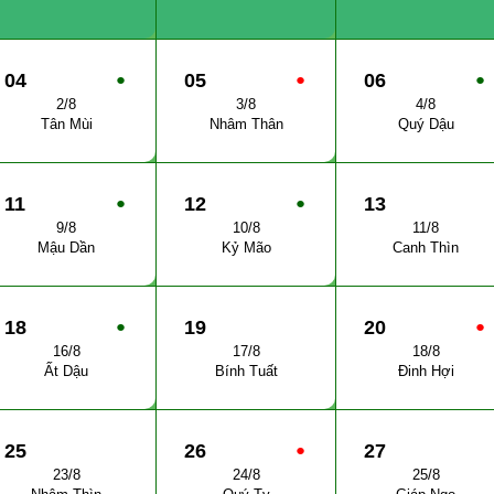
04
●
05
●
06
●
2/8
3/8
4/8
Tân Mùi
Nhâm Thân
Quý Dậu
11
●
12
●
13
9/8
10/8
11/8
Mậu Dần
Kỷ Mão
Canh Thìn
18
●
19
20
●
16/8
17/8
18/8
Ất Dậu
Bính Tuất
Đinh Hợi
25
26
●
27
23/8
24/8
25/8