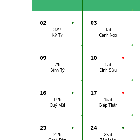
02
●
03
30/7
1/8
Kỷ Tỵ
Canh Ngọ
09
10
●
7/8
8/8
Bính Tý
Đinh Sửu
16
●
17
●
14/8
15/8
Quý Mùi
Giáp Thân
23
●
24
●
21/8
22/8