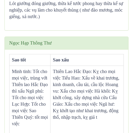
Lót giường đóng giường, thừa kế tước phong hay thừa kế sự
nghiệp, các vụ làm cho khuyết thủng ( như đào mương, móc
giếng, xả nước.)
Ngọc Hạp Thông Thư
Sao tốt
Sao xấu
Minh tinh: Tốt cho
Thiên Lao Hắc Đạo: Kỵ cho mọi
mọi việc, trùng với
việc Tiểu Hao: Xấu về khai trương,
Thiên lao Hắc Đạo
kinh doanh, cầu tài, cầu lộc Hoang
thì xấu Ngũ phú:
vu: Xấu cho mọi việc Hà khôi: Kỵ
Tốt cho mọi việc
khởi công, xây dựng nhà cửa Cẩu
Lục Hợp: Tốt cho
Giảo: Xấu cho mọi việc Ngũ hư:
mọi việc Sao
Kỵ khởi tạo như khai trương, động
Thiên Quý: tốt mọi
thổ, nhập trạch, kỵ giá t
việc