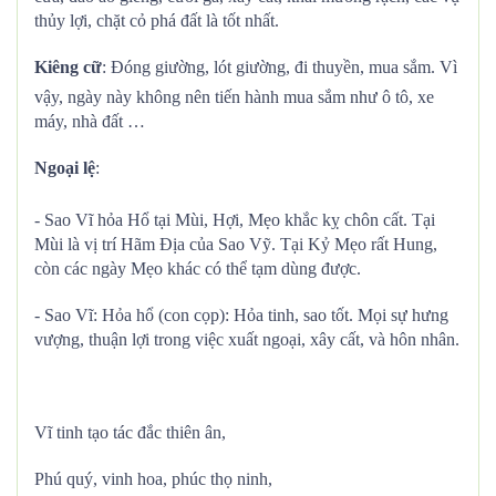
thủy lợi, chặt cỏ phá đất là tốt nhất.
Kiêng cữ
: Đóng giường, lót giường, đi thuyền, mua sắm. Vì
vậy, ngày này không nên tiến hành mua sắm như ô tô, xe
máy, nhà đất …
Ngoại lệ
:
- Sao Vĩ hỏa Hổ tại Mùi, Hợi, Mẹo khắc kỵ chôn cất. Tại
Mùi là vị trí Hãm Địa của Sao Vỹ. Tại Kỷ Mẹo rất Hung,
còn các ngày Mẹo khác có thể tạm dùng được.
- Sao Vĩ: Hỏa hổ (con cọp): Hỏa tinh, sao tốt. Mọi sự hưng
vượng, thuận lợi trong việc xuất ngoại, xây cất, và hôn nhân.
Vĩ tinh tạo tác đắc thiên ân,
Phú quý, vinh hoa, phúc thọ ninh,