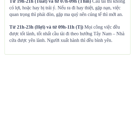
Từ 19h-21h (Tuất) và từ 07h-09h (Thìn)
Cầu tài thì không
có lợi, hoặc hay bị trái ý. Nếu ra đi hay thiệt, gặp nạn, việc
quan trọng thì phải đòn, gặp ma quỷ nên cúng tế thì mới an.
Từ 21h-23h (Hợi) và từ 09h-11h (Tị)
Mọi công việc đều
được tốt lành, tốt nhất cầu tài đi theo hướng Tây Nam – Nhà
cửa được yên lành. Người xuất hành thì đều bình yên.