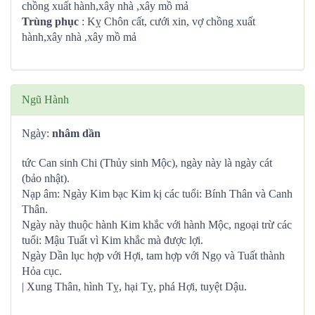
chồng xuất hành,xây nhà ,xây mồ mả
Trùng phục
: Kỵ Chôn cất, cưới xin, vợ chồng xuất
hành,xây nhà ,xây mồ mả
Ngũ Hành
Ngày:
nhâm dần
tức Can sinh Chi (Thủy sinh Mộc), ngày này là ngày cát
(bảo nhật).
Nạp âm: Ngày Kim bạc Kim kị các tuổi: Bính Thân và Canh
Thân.
Ngày này thuộc hành Kim khắc với hành Mộc, ngoại trừ các
tuổi: Mậu Tuất vì Kim khắc mà được lợi.
Ngày Dần lục hợp với Hợi, tam hợp với Ngọ và Tuất thành
Hỏa cục.
| Xung Thân, hình Tỵ, hại Tỵ, phá Hợi, tuyệt Dậu.