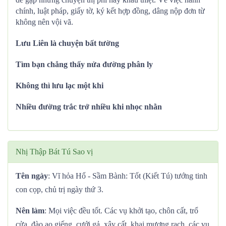
chính, luật pháp, giấy tờ, ký kết hợp đồng, dâng nộp đơn từ
không nên vội vã.
Lưu Liên là chuyện bất tường
Tìm bạn chẳng thấy nửa đường phân ly
Không thì lưu lạc một khi
Nhiều đường trắc trở nhiều khi nhọc nhằn
Nhị Thập Bát Tú Sao vị
Tên ngày
: Vĩ hỏa Hổ - Sầm Bành: Tốt (Kiết Tú) tướng tinh
con cọp, chủ trị ngày thứ 3.
Nên làm
: Mọi việc đều tốt. Các vụ khởi tạo, chôn cất, trổ
cửa, đào ao giếng, cưới gả, xây cất, khai mương rạch, các vụ