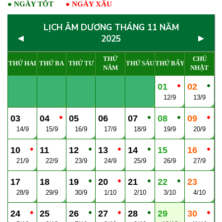
●
NGÀY TỐT
●
NGÀY XẤU
LỊCH ÂM DƯƠNG THÁNG 11 NĂM
◄
►
2025
THỨ
CHỦ
THỨ HAI
THỨ BA
THỨ TƯ
THỨ SÁU
THỨ BẨY
NĂM
NHẬT
●
●
01
02
12/9
13/9
●
●
●
●
03
04
05
06
07
08
09
14/9
15/9
16/9
17/9
18/9
19/9
20/9
●
●
●
●
●
10
11
12
13
14
15
16
21/9
22/9
23/9
24/9
25/9
26/9
27/9
●
●
●
●
17
18
19
20
21
22
23
28/9
29/9
30/9
1/10
2/10
3/10
4/10
●
●
●
●
●
24
25
26
27
28
29
30