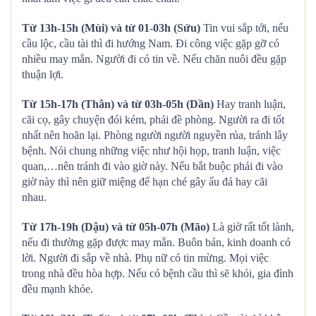
Từ 13h-15h (Mùi) và từ 01-03h (Sửu)
Tin vui sắp tới, nếu
cầu lộc, cầu tài thì đi hướng Nam. Đi công việc gặp gỡ có
nhiều may mắn. Người đi có tin về. Nếu chăn nuôi đều gặp
thuận lợi.
Từ 15h-17h (Thân) và từ 03h-05h (Dần)
Hay tranh luận,
cãi cọ, gây chuyện đói kém, phải đề phòng. Người ra đi tốt
nhất nên hoãn lại. Phòng người người nguyền rủa, tránh lây
bệnh. Nói chung những việc như hội họp, tranh luận, việc
quan,…nên tránh đi vào giờ này. Nếu bắt buộc phải đi vào
giờ này thì nên giữ miệng để hạn ché gây ẩu đả hay cãi
nhau.
Từ 17h-19h (Dậu) và từ 05h-07h (Mão)
Là giờ rất tốt lành,
nếu đi thường gặp được may mắn. Buôn bán, kinh doanh có
lời. Người đi sắp về nhà. Phụ nữ có tin mừng. Mọi việc
trong nhà đều hòa hợp. Nếu có bệnh cầu thì sẽ khỏi, gia đình
đều mạnh khỏe.