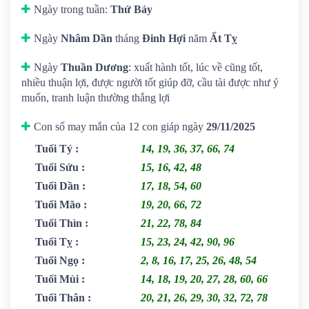
Ngày trong tuần:
Thứ Bảy
Ngày
Nhâm Dần
tháng
Đinh Hợi
năm
Ất Tỵ
Ngày
Thuần Dương
: xuất hành tốt, lúc về cũng tốt,
nhiều thuận lợi, được người tốt giúp đỡ, cầu tài được như ý
muốn, tranh luận thường thắng lợi
Con số may mắn của 12 con giáp ngày
29/11/2025
Tuổi Tý
:
14, 19, 36, 37, 66, 74
Tuổi Sửu
:
15, 16, 42, 48
Tuổi Dần
:
17, 18, 54, 60
Tuổi Mão
:
19, 20, 66, 72
Tuổi Thìn
:
21, 22, 78, 84
Tuổi Tỵ
:
15, 23, 24, 42, 90, 96
Tuổi Ngọ
:
2, 8, 16, 17, 25, 26, 48, 54
Tuổi Mùi
:
14, 18, 19, 20, 27, 28, 60, 66
Tuổi Thân
:
20, 21, 26, 29, 30, 32, 72, 78