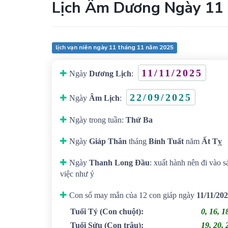
Lịch Âm Dương Ngày 11
lịch vạn niên ngày 11 tháng 11 năm 2025
11/11/2025
Ngày
Dương Lịch
:
22/09/2025
Ngày
Âm Lịch
:
Ngày trong tuần:
Thứ Ba
Ngày
Giáp Thân
tháng
Bính Tuất
năm
Ất Tỵ
Ngày
Thanh Long Đầu
: xuất hành nên đi vào s
việc như ý
Con số may mắn của 12 con giáp ngày
11/11/20
Tuổi Tý
(Con chuột)
:
0, 16, 1
Tuổi Sửu
(Con trâu)
:
19, 20, 