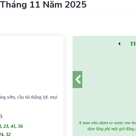
 Tháng 11 Năm 2025
T
áng sớm, cầu tài thắng lợi. mọi
25
A man who dares to waste one hour
8, 23, 41, 56
dám lãng phí một giờ đồng h
24, 32