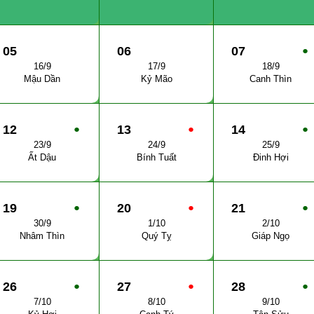
05
06
07
●
16/9
17/9
18/9
Mậu Dần
Kỷ Mão
Canh Thìn
12
●
13
●
14
●
23/9
24/9
25/9
Ất Dậu
Bính Tuất
Đinh Hợi
19
●
20
●
21
●
30/9
1/10
2/10
Nhâm Thìn
Quý Tỵ
Giáp Ngọ
26
●
27
●
28
●
7/10
8/10
9/10