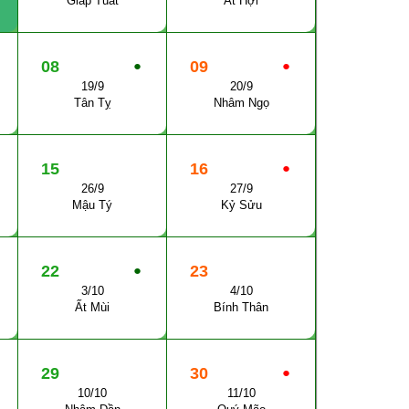
Giáp Tuất
Ất Hợi
08
●
09
●
19/9
20/9
Tân Tỵ
Nhâm Ngọ
15
16
●
26/9
27/9
Mậu Tý
Kỷ Sửu
22
●
23
3/10
4/10
Ất Mùi
Bính Thân
29
30
●
10/10
11/10