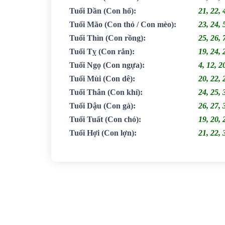
Tuổi Dần
(Con hổ)
:
21, 22, 
Tuổi Mão
(Con thỏ / Con mèo)
:
23, 24, 
Tuổi Thìn
(Con rồng)
:
25, 26, 
Tuổi Tỵ
(Con rắn)
:
19, 24, 
Tuổi Ngọ
(Con ngựa)
:
4, 12, 2
Tuổi Mùi
(Con dê)
:
20, 22, 
Tuổi Thân
(Con khỉ)
:
24, 25, 
Tuổi Dậu
(Con gà)
:
26, 27, 
Tuổi Tuất
(Con chó)
:
19, 20, 
Tuổi Hợi
(Con lợn)
:
21, 22, 