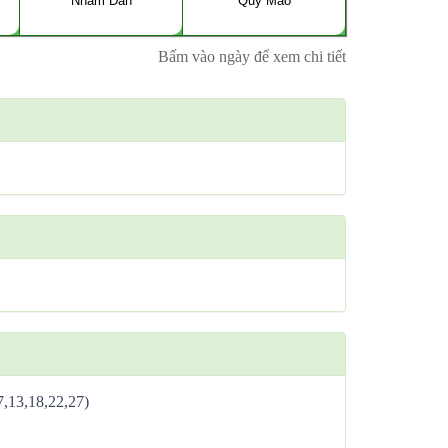
Nhâm Dần
Quý Mão
Bấm vào ngày để xem chi tiết
,7,13,18,22,27)