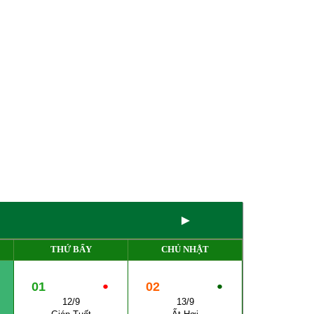
►
THỨ BẨY
CHỦ NHẬT
01
●
02
●
12/9
13/9