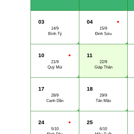
03
04
●
14/9
15/9
Bính Tý
Đinh Sửu
10
●
11
21/9
22/9
Quý Mùi
Giáp Thân
17
18
28/9
29/9
Canh Dần
Tân Mão
24
●
25
5/10
6/10