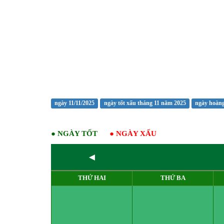
ngày 11/11/2025
ngày tốt xấu tháng 11 năm 2025
ngày hoàng
●
NGÀY TỐT
●
NGÀY XẤU
◄
THỨ HAI
THỨ BA