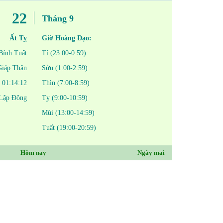
22
Tháng 9
Ất Tỵ
Giờ Hoàng Đạo:
Bính Tuất
Tí (23:00-0:59)
Giáp Thân
Sửu (1:00-2:59)
01:14:12
Thìn (7:00-8:59)
 Lập Đông
Tỵ (9:00-10:59)
Mùi (13:00-14:59)
Tuất (19:00-20:59)
Hôm nay
Ngày mai