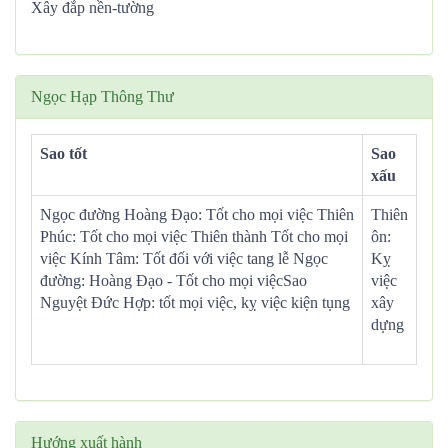
Xây đắp nền-tường
Ngọc Hạp Thông Thư
Sao tốt
Sao
xấu
Ngọc đường Hoàng Đạo: Tốt cho mọi việc Thiên
Thiên
Phúc: Tốt cho mọi việc Thiên thành Tốt cho mọi
ôn:
việc Kính Tâm: Tốt đối với việc tang lễ Ngọc
Kỵ
đường: Hoàng Đạo - Tốt cho mọi việcSao
việc
Nguyệt Đức Hợp: tốt mọi việc, kỵ việc kiện tụng
xây
dựng
Hướng xuất hành