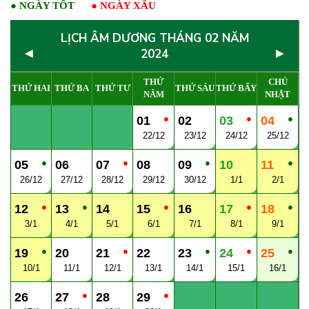
●
NGÀY TỐT
●
NGÀY XẤU
LỊCH ÂM DƯƠNG THÁNG 02 NĂM
◄
►
2024
THỨ
CHỦ
THỨ HAI
THỨ BA
THỨ TƯ
THỨ SÁU
THỨ BẨY
NĂM
NHẬT
●
●
●
01
02
03
04
22/12
23/12
24/12
25/12
●
●
●
●
05
06
07
08
09
10
11
26/12
27/12
28/12
29/12
30/12
1/1
2/1
●
●
●
●
●
12
13
14
15
16
17
18
3/1
4/1
5/1
6/1
7/1
8/1
9/1
●
●
●
●
●
19
20
21
22
23
24
25
10/1
11/1
12/1
13/1
14/1
15/1
16/1
●
●
26
27
28
29