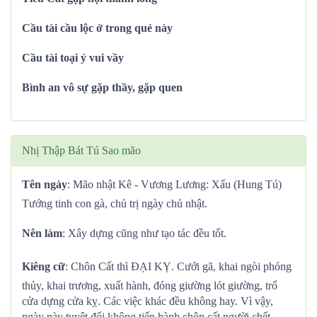
Cầu tài cầu lộc ở trong quẻ này
Cầu tài toại ý vui vầy
Bình an vô sự gặp thầy, gặp quen
Nhị Thập Bát Tú Sao mão
Tên ngày
: Mão nhật Kê - Vương Lương: Xấu (Hung Tú)
Tướng tinh con gà, chủ trị ngày chủ nhật.
Nên làm
: Xây dựng cũng như tạo tác đều tốt.
Kiêng cữ
: Chôn Cất thì ĐẠI KỴ. Cưới gã, khai ngòi phóng
thủy, khai trương, xuất hành, đóng giường lót giường, trổ
cửa dựng cửa kỵ. Các việc khác đều không hay. Vì vậy,
ngày này tuyệt đối không tiến hành chôn cất người chết