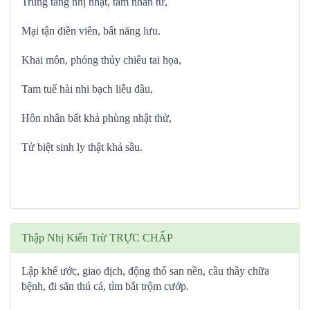
Trùng tang nhị nhật, tam nhân tử,
Mại tận điền viên, bất năng lưu.
Khai môn, phóng thủy chiêu tai họa,
Tam tuế hài nhi bạch liễu đầu,
Hôn nhân bất khả phùng nhật thử,
Tử biệt sinh ly thật khả sầu.
Thập Nhị Kiến Trừ TRỰC CHẤP
Lập khế ước, giao dịch, động thổ san nền, cầu thầy chữa
bệnh, đi săn thú cá, tìm bắt trộm cướp.