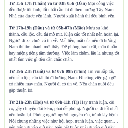
Từ 15h-17h (Thân) và từ 03h-05h (Dần)
Mọi công việc
đều được tốt lành, tốt nhất cầu tài đi theo hướng Tây Nam –
Nhà cửa được yên lành. Người xuất hành thì đều bình yên.
Từ 17h-19h (Dậu) và từ 05h-07h (Mão)
Mưu sự khó
thành, cầu lộc, cầu tài mờ mịt. Kiện cáo tốt nhất nên hoãn lại.
Người đi xa chưa có tin về. Mất tiền, mất của nếu đi hướng
Nam thì tìm nhanh mới thấy. Đề phòng tranh cãi, mâu thuẫn
hay miệng tiếng tầm thường. Việc làm chậm, lâu la nhưng tốt
nhất làm việc gì đều cần chắc chắn.
Từ 19h-21h (Tuất) và từ 07h-09h (Thìn)
Tin vui sắp tới,
nếu cầu lộc, cầu tài thì đi hướng Nam. Đi công việc gặp gỡ
có nhiều may mắn. Người đi có tin về. Nếu chăn nuôi đều
gặp thuận lợi.
Từ 21h-23h (Hợi) và từ 09h-11h (Tị)
Hay tranh luận, cãi
cọ, gây chuyện đói kém, phải đề phòng. Người ra đi tốt nhất
nên hoãn lại. Phòng người người nguyền rủa, tránh lây bệnh.
Nói chung những việc như hội họp, tranh luận, việc quan,…
nên tránh đi vào giờ này. Nếu bắt buộc phải đi vào giờ này