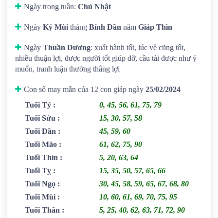
Ngày trong tuần:
Chủ Nhật
Ngày
Kỷ Mùi
tháng
Bính Dần
năm
Giáp Thìn
Ngày
Thuần Dương
: xuất hành tốt, lúc về cũng tốt,
nhiều thuận lợi, được người tốt giúp đỡ, cầu tài được như ý
muốn, tranh luận thường thắng lợi
Con số may mắn của 12 con giáp ngày
25/02/2024
Tuổi Tý
:
0, 45, 56, 61, 75, 79
Tuổi Sửu
:
15, 30, 57, 58
Tuổi Dần
:
45, 59, 60
Tuổi Mão
:
61, 62, 75, 90
Tuổi Thìn
:
5, 20, 63, 64
Tuổi Tỵ
:
15, 35, 50, 57, 65, 66
Tuổi Ngọ
:
30, 45, 58, 59, 65, 67, 68, 80
Tuổi Mùi
:
10, 60, 61, 69, 70, 75, 95
Tuổi Thân
:
5, 25, 40, 62, 63, 71, 72, 90