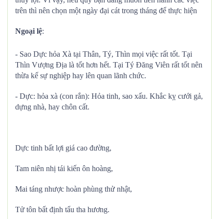
trên thì nên chọn một ngày đại cát trong tháng để thực hiện
Ngoại lệ
:
- Sao Dực hỏa Xà tại Thân, Tý, Thìn mọi việc rất tốt. Tại
Thìn Vượng Địa là tốt hơn hết. Tại Tý Đăng Viên rất tốt nên
thừa kế sự nghiệp hay lên quan lãnh chức.
- Dực: hỏa xà (con rắn): Hỏa tinh, sao xấu. Khắc kỵ cưới gả,
dựng nhà, hay chôn cất.
Dực tinh bất lợi giá cao đường,
Tam niên nhị tái kiến ôn hoàng,
Mai táng nhược hoàn phùng thử nhật,
Tử tôn bất định tẩu tha hương.