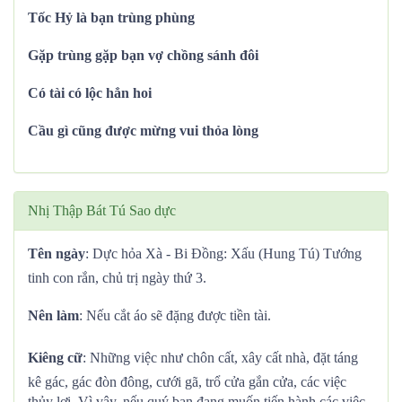
Tốc Hỷ là bạn trùng phùng
Gặp trùng gặp bạn vợ chồng sánh đôi
Có tài có lộc hẳn hoi
Cầu gì cũng được mừng vui thỏa lòng
Nhị Thập Bát Tú Sao dực
Tên ngày
: Dực hỏa Xà - Bi Đồng: Xấu (Hung Tú) Tướng
tinh con rắn, chủ trị ngày thứ 3.
Nên làm
: Nếu cắt áo sẽ đặng được tiền tài.
Kiêng cữ
: Những việc như chôn cất, xây cất nhà, đặt táng
kê gác, gác đòn đông, cưới gã, trổ cửa gắn cửa, các việc
thủy lợi. Vì vậy, nếu quý bạn đang muốn tiến hành các việc