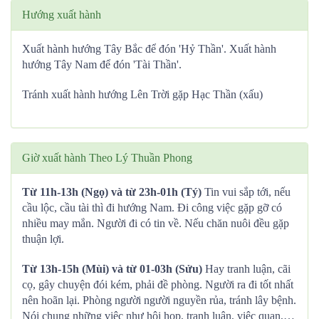
Hướng xuất hành
Xuất hành hướng Tây Bắc để đón 'Hỷ Thần'. Xuất hành
hướng Tây Nam để đón 'Tài Thần'.
Tránh xuất hành hướng Lên Trời gặp Hạc Thần (xấu)
Giờ xuất hành Theo Lý Thuần Phong
Từ 11h-13h (Ngọ) và từ 23h-01h (Tý)
Tin vui sắp tới, nếu
cầu lộc, cầu tài thì đi hướng Nam. Đi công việc gặp gỡ có
nhiều may mắn. Người đi có tin về. Nếu chăn nuôi đều gặp
thuận lợi.
Từ 13h-15h (Mùi) và từ 01-03h (Sửu)
Hay tranh luận, cãi
cọ, gây chuyện đói kém, phải đề phòng. Người ra đi tốt nhất
nên hoãn lại. Phòng người người nguyền rủa, tránh lây bệnh.
Nói chung những việc như hội họp, tranh luận, việc quan,…