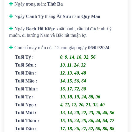
Ngày trong tuần:
Thứ Ba
Ngày
Canh Tý
tháng
Ất Sửu
năm
Quý Mão
Ngày
Bạch Hổ Kiếp
: xuất hành, cầu tài được như ý
muốn, đi hướng Nam và Bắc rất thuận lợi
Con số may mắn của 12 con giáp ngày
06/02/2024
Tuổi Tý
:
0, 9, 14, 16, 32, 56
Tuổi Sửu
:
10, 11, 24, 32
Tuổi Dần
:
12, 13, 40, 48
Tuổi Mão
:
14, 15, 56, 64
Tuổi Thìn
:
16, 17, 72, 80
Tuổi Tỵ
:
10, 18, 19, 24, 88, 96
Tuổi Ngọ
:
4, 11, 12, 20, 21, 32, 40
Tuổi Mùi
:
13, 14, 20, 22, 23, 28, 48, 56
Tuổi Thân
:
15, 16, 24, 25, 36, 44, 64, 72
Tuổi Dậu
:
17, 18, 26, 27, 52, 60, 80, 88