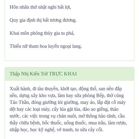
Hôn nhân thử nhật nghi bất lợi,
Quy gia định thị bất tương đương.
Khai môn phóng thủy gia tu phá,
Thiếu nữ tham hoa luyến ngoại lang.
Thập Nhị Kiến Trừ TRỰC KHAI
Xuất hành, đi tàu thuyền, khởi tạo, động thổ, san nền đắp
nền, dựng xây kho vựa, làm hay sửa phòng Bếp, thờ cúng
Táo Thần, đóng giường lót giường, may áo, lắp đặt cỗ máy
dệt hay các loại máy, cấy lúa gặt lúa, đào ao giếng, tháo
nước, các việc trong vụ chăn nuôi, mở thông hào rãnh, cầu
thầy chữa bệnh, bốc thuốc, uống thuốc, mua trâu, làm rượu,
nhập học, học kỹ nghệ, vẽ tranh, tu sửa cây cối.