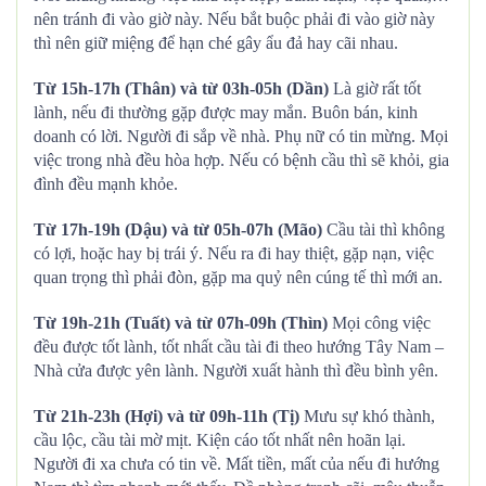
nên tránh đi vào giờ này. Nếu bắt buộc phải đi vào giờ này
thì nên giữ miệng để hạn ché gây ẩu đả hay cãi nhau.
Từ 15h-17h (Thân) và từ 03h-05h (Dần)
Là giờ rất tốt
lành, nếu đi thường gặp được may mắn. Buôn bán, kinh
doanh có lời. Người đi sắp về nhà. Phụ nữ có tin mừng. Mọi
việc trong nhà đều hòa hợp. Nếu có bệnh cầu thì sẽ khỏi, gia
đình đều mạnh khỏe.
Từ 17h-19h (Dậu) và từ 05h-07h (Mão)
Cầu tài thì không
có lợi, hoặc hay bị trái ý. Nếu ra đi hay thiệt, gặp nạn, việc
quan trọng thì phải đòn, gặp ma quỷ nên cúng tế thì mới an.
Từ 19h-21h (Tuất) và từ 07h-09h (Thìn)
Mọi công việc
đều được tốt lành, tốt nhất cầu tài đi theo hướng Tây Nam –
Nhà cửa được yên lành. Người xuất hành thì đều bình yên.
Từ 21h-23h (Hợi) và từ 09h-11h (Tị)
Mưu sự khó thành,
cầu lộc, cầu tài mờ mịt. Kiện cáo tốt nhất nên hoãn lại.
Người đi xa chưa có tin về. Mất tiền, mất của nếu đi hướng