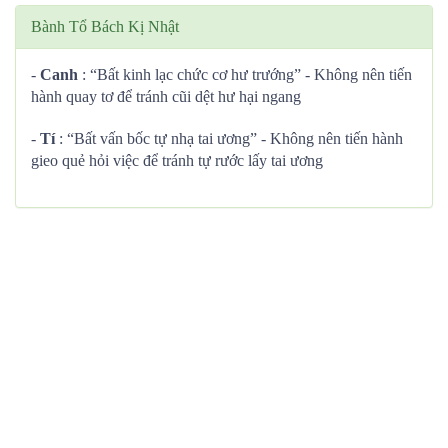
Bành Tổ Bách Kị Nhật
-
Canh
: “Bất kinh lạc chức cơ hư trướng” - Không nên tiến
hành quay tơ để tránh cũi dệt hư hại ngang
-
Tí
: “Bất vấn bốc tự nhạ tai ương” - Không nên tiến hành
gieo quẻ hỏi việc để tránh tự rước lấy tai ương