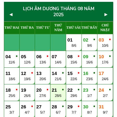
LỊCH ÂM DƯƠNG THÁNG 08 NĂM
◄
►
2025
THỨ
CHỦ
THỨ HAI
THỨ BA
THỨ TƯ
THỨ SÁU
THỨ BẨY
NĂM
NHẬT
●
●
01
02
03
8/6
9/6
10/6
●
●
●
●
●
04
05
06
07
08
09
10
11/6
12/6
13/6
14/6
15/6
16/6
17/6
●
●
●
●
11
12
13
14
15
16
17
18/6
19/6
20/6
21/6
22/6
23/6
24/6
●
●
●
●
●
●
18
19
20
21
22
23
24
25/6
26/6
27/6
28/6
29/6
1/7
2/7
●
●
●
●
25
26
27
28
29
30
31
3/7
4/7
5/7
6/7
7/7
8/7
9/7