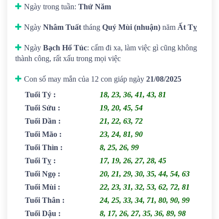
Ngày trong tuần:
Thứ Năm
Ngày
Nhâm Tuất
tháng
Quý Mùi (nhuận)
năm
Ất Tỵ
Ngày
Bạch Hổ Túc
: cấm đi xa, làm việc gì cũng không
thành công, rất xấu trong mọi việc
Con số may mắn của 12 con giáp ngày
21/08/2025
Tuổi Tý
:
18, 23, 36, 41, 43, 81
Tuổi Sửu
:
19, 20, 45, 54
Tuổi Dần
:
21, 22, 63, 72
Tuổi Mão
:
23, 24, 81, 90
Tuổi Thìn
:
8, 25, 26, 99
Tuổi Tỵ
:
17, 19, 26, 27, 28, 45
Tuổi Ngọ
:
20, 21, 29, 30, 35, 44, 54, 63
Tuổi Mùi
:
22, 23, 31, 32, 53, 62, 72, 81
Tuổi Thân
:
24, 25, 33, 34, 71, 80, 90, 99
Tuổi Dậu
:
8, 17, 26, 27, 35, 36, 89, 98