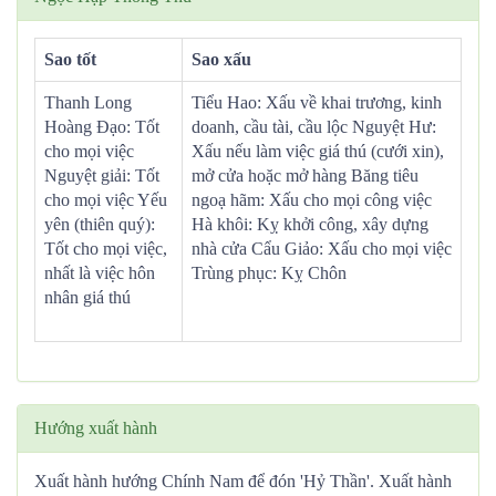
Sao tốt
Sao xấu
Thanh Long
Tiểu Hao: Xấu về khai trương, kinh
Hoàng Đạo: Tốt
doanh, cầu tài, cầu lộc Nguyệt Hư:
cho mọi việc
Xấu nếu làm việc giá thú (cưới xin),
Nguyệt giải: Tốt
mở cửa hoặc mở hàng Băng tiêu
cho mọi việc Yếu
ngoạ hãm: Xấu cho mọi công việc
yên (thiên quý):
Hà khôi: Kỵ khởi công, xây dựng
Tốt cho mọi việc,
nhà cửa Cẩu Giảo: Xấu cho mọi việc
nhất là việc hôn
Trùng phục: Kỵ Chôn
nhân giá thú
Hướng xuất hành
Xuất hành hướng Chính Nam để đón 'Hỷ Thần'. Xuất hành