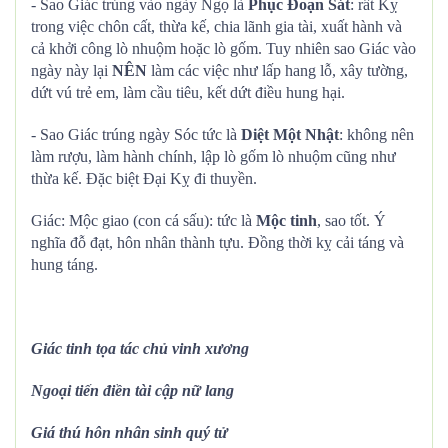
- Sao Giác trúng vào ngày Ngọ là
Phục Đoạn Sát
: rất Kỵ
trong việc chôn cất, thừa kế, chia lãnh gia tài, xuất hành và
cả khởi công lò nhuộm hoặc lò gốm. Tuy nhiên sao Giác vào
ngày này lại
NÊN
làm các việc như lấp hang lỗ, xây tường,
dứt vú trẻ em, làm cầu tiêu, kết dứt điều hung hại.
- Sao Giác trúng ngày Sóc tức là
Diệt Một Nhật
: không nên
làm rượu, làm hành chính, lập lò gốm lò nhuộm cũng như
thừa kế. Đặc biệt Đại Kỵ đi thuyền.
Giác: Mộc giao (con cá sấu): tức là
Mộc tinh
, sao tốt. Ý
nghĩa đỗ đạt, hôn nhân thành tựu. Đồng thời kỵ cải táng và
hung táng.
Giác tinh tọa tác chủ vinh xương
Ngoại tiến điền tài cập nữ lang
Giá thú hôn nhân sinh quý tử