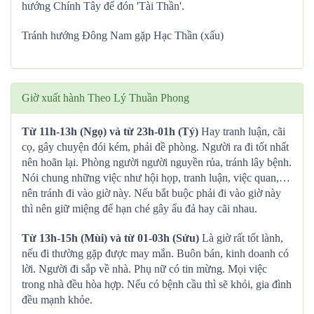
hướng Chính Tây để đón 'Tài Thần'.
Tránh hướng Đông Nam gặp Hạc Thần (xấu)
Giờ xuất hành Theo Lý Thuần Phong
Từ 11h-13h (Ngọ) và từ 23h-01h (Tý)
Hay tranh luận, cãi
cọ, gây chuyện đói kém, phải đề phòng. Người ra đi tốt nhất
nên hoãn lại. Phòng người người nguyền rủa, tránh lây bệnh.
Nói chung những việc như hội họp, tranh luận, việc quan,…
nên tránh đi vào giờ này. Nếu bắt buộc phải đi vào giờ này
thì nên giữ miệng để hạn ché gây ẩu đả hay cãi nhau.
Từ 13h-15h (Mùi) và từ 01-03h (Sửu)
Là giờ rất tốt lành,
nếu đi thường gặp được may mắn. Buôn bán, kinh doanh có
lời. Người đi sắp về nhà. Phụ nữ có tin mừng. Mọi việc
trong nhà đều hòa hợp. Nếu có bệnh cầu thì sẽ khỏi, gia đình
đều mạnh khỏe.