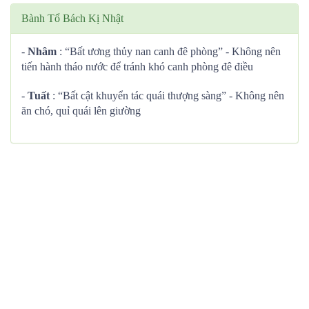
Bành Tổ Bách Kị Nhật
-
Nhâm
: “Bất ương thủy nan canh đê phòng” - Không nên
tiến hành tháo nước để tránh khó canh phòng đê điều
-
Tuất
: “Bất cật khuyển tác quái thượng sàng” - Không nên
ăn chó, quỉ quái lên giường