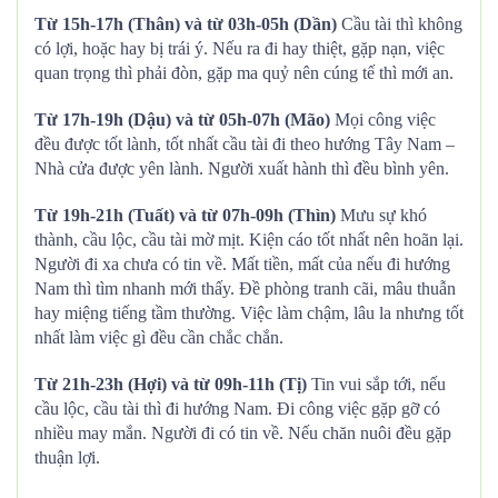
Từ 15h-17h (Thân) và từ 03h-05h (Dần)
Cầu tài thì không
có lợi, hoặc hay bị trái ý. Nếu ra đi hay thiệt, gặp nạn, việc
quan trọng thì phải đòn, gặp ma quỷ nên cúng tế thì mới an.
Từ 17h-19h (Dậu) và từ 05h-07h (Mão)
Mọi công việc
đều được tốt lành, tốt nhất cầu tài đi theo hướng Tây Nam –
Nhà cửa được yên lành. Người xuất hành thì đều bình yên.
Từ 19h-21h (Tuất) và từ 07h-09h (Thìn)
Mưu sự khó
thành, cầu lộc, cầu tài mờ mịt. Kiện cáo tốt nhất nên hoãn lại.
Người đi xa chưa có tin về. Mất tiền, mất của nếu đi hướng
Nam thì tìm nhanh mới thấy. Đề phòng tranh cãi, mâu thuẫn
hay miệng tiếng tầm thường. Việc làm chậm, lâu la nhưng tốt
nhất làm việc gì đều cần chắc chắn.
Từ 21h-23h (Hợi) và từ 09h-11h (Tị)
Tin vui sắp tới, nếu
cầu lộc, cầu tài thì đi hướng Nam. Đi công việc gặp gỡ có
nhiều may mắn. Người đi có tin về. Nếu chăn nuôi đều gặp
thuận lợi.