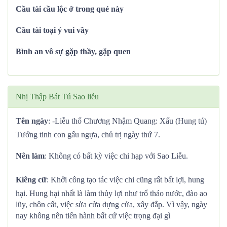
Cầu tài cầu lộc ở trong quẻ này
Cầu tài toại ý vui vầy
Bình an vô sự gặp thầy, gặp quen
Nhị Thập Bát Tú Sao liễu
Tên ngày
: -Liễu thổ Chương Nhậm Quang: Xấu (Hung tú)
Tướng tinh con gấu ngựa, chủ trị ngày thứ 7.
Nên làm
: Không có bất kỳ việc chi hạp với Sao Liễu.
Kiêng cữ
: Khởi công tạo tác việc chi cũng rất bất lợi, hung
hại. Hung hại nhất là làm thủy lợi như trổ tháo nước, đào ao
lũy, chôn cất, việc sửa cửa dựng cửa, xây đắp. Vì vậy, ngày
nay không nên tiến hành bất cứ việc trọng đại gì