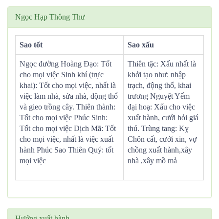
Ngọc Hạp Thông Thư
Sao tốt
Sao xấu
Ngọc đường Hoàng Đạo: Tốt
Thiên tặc: Xấu nhất là
cho mọi việc Sinh khí (trực
khởi tạo như: nhập
khai): Tốt cho mọi việc, nhất là
trạch, động thổ, khai
việc làm nhà, sửa nhà, động thổ
trương Nguyệt Yếm
và gieo trồng cây. Thiên thành:
đại hoạ: Xấu cho việc
Tốt cho mọi việc Phúc Sinh:
xuất hành, cưới hỏi giá
Tốt cho mọi việc Dịch Mã: Tốt
thú. Trùng tang: Kỵ
cho mọi việc, nhất là việc xuất
Chôn cất, cưới xin, vợ
hành Phúc Sao Thiên Quý: tốt
chồng xuất hành,xây
mọi việc
nhà ,xây mồ mả
Hướng xuất hành