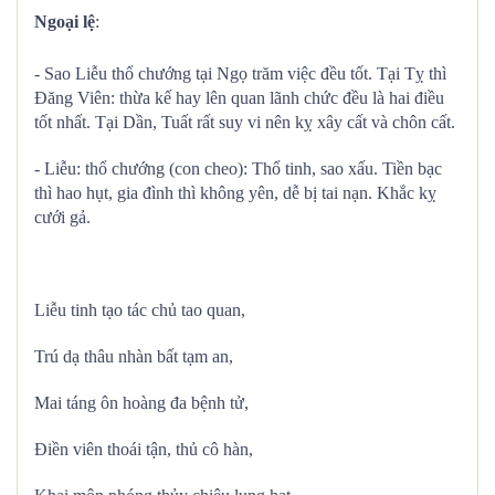
Ngoại lệ
:
- Sao Liễu thổ chướng tại Ngọ trăm việc đều tốt. Tại Tỵ thì
Đăng Viên: thừa kế hay lên quan lãnh chức đều là hai điều
tốt nhất. Tại Dần, Tuất rất suy vi nên kỵ xây cất và chôn cất.
- Liễu: thổ chướng (con cheo): Thổ tinh, sao xấu. Tiền bạc
thì hao hụt, gia đình thì không yên, dễ bị tai nạn. Khắc kỵ
cưới gả.
Liễu tinh tạo tác chủ tao quan,
Trú dạ thâu nhàn bất tạm an,
Mai táng ôn hoàng đa bệnh tử,
Điền viên thoái tận, thủ cô hàn,