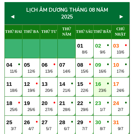
LỊCH ÂM DƯƠNG THÁNG 08 NĂM
◄
►
2025
THỨ
CHỦ
THỨ HAI
THỨ BA
THỨ TƯ
THỨ SÁU
THỨ BẨY
NĂM
NHẬT
●
●
01
02
03
8/6
9/6
10/6
●
●
●
●
●
04
05
06
07
08
09
10
11/6
12/6
13/6
14/6
15/6
16/6
17/6
●
●
●
●
11
12
13
14
15
16
17
18/6
19/6
20/6
21/6
22/6
23/6
24/6
●
●
●
●
●
●
18
19
20
21
22
23
24
25/6
26/6
27/6
28/6
29/6
1/7
2/7
●
●
●
●
25
26
27
28
29
30
31
3/7
4/7
5/7
6/7
7/7
8/7
9/7