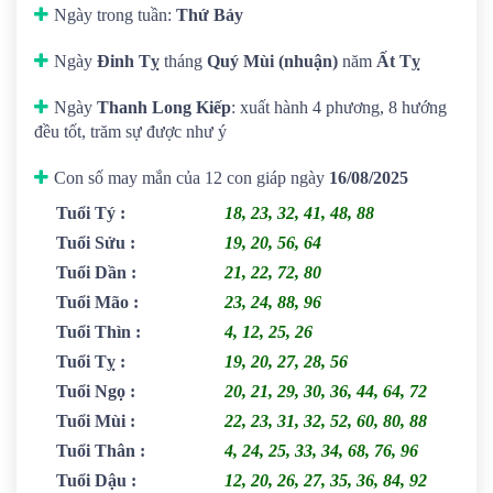
Ngày trong tuần:
Thứ Bảy
Ngày
Đinh Tỵ
tháng
Quý Mùi (nhuận)
năm
Ất Tỵ
Ngày
Thanh Long Kiếp
: xuất hành 4 phương, 8 hướng
đều tốt, trăm sự được như ý
Con số may mắn của 12 con giáp ngày
16/08/2025
Tuổi Tý
:
18, 23, 32, 41, 48, 88
Tuổi Sửu
:
19, 20, 56, 64
Tuổi Dần
:
21, 22, 72, 80
Tuổi Mão
:
23, 24, 88, 96
Tuổi Thìn
:
4, 12, 25, 26
Tuổi Tỵ
:
19, 20, 27, 28, 56
Tuổi Ngọ
:
20, 21, 29, 30, 36, 44, 64, 72
Tuổi Mùi
:
22, 23, 31, 32, 52, 60, 80, 88
Tuổi Thân
:
4, 24, 25, 33, 34, 68, 76, 96
Tuổi Dậu
:
12, 20, 26, 27, 35, 36, 84, 92