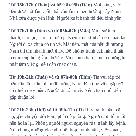
Từ 15h-17h (Thân) và từ 03h-05h (Dần)
Mọi công việc
đều được tốt lành, tốt nhất cầu tài đi theo hướng Tây Nam –
Nhà cửa được yên lành. Người xuất hành thì đều bình yên.
Từ 17h-19h (Dậu) và từ 05h-07h (Mão)
Mưu sự khó
thành, cầu lộc, cầu tài mờ mịt. Kiện cáo tốt nhất nên hoãn lại.
Người đi xa chưa có tin về. Mất tiền, mất của nếu đi hướng
Nam thì tìm nhanh mới thấy. Đề phòng tranh cãi, mâu thuẫn
hay miệng tiếng tầm thường. Việc làm chậm, lâu la nhưng tốt
nhất làm việc gì đều cần chắc chắn.
Từ 19h-21h (Tuất) và từ 07h-09h (Thìn)
Tin vui sắp tới,
nếu cầu lộc, cầu tài thì đi hướng Nam. Đi công việc gặp gỡ
có nhiều may mắn. Người đi có tin về. Nếu chăn nuôi đều
gặp thuận lợi.
Từ 21h-23h (Hợi) và từ 09h-11h (Tị)
Hay tranh luận, cãi
cọ, gây chuyện đói kém, phải đề phòng. Người ra đi tốt nhất
nên hoãn lại. Phòng người người nguyền rủa, tránh lây bệnh.
Nói chung những việc như hội họp, tranh luận, việc quan,…