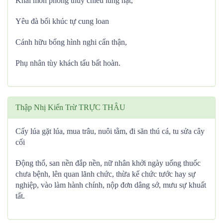
Khai môn phóng thủy chiêu lung hạt,
Yêu đà bối khúc tự cung loan
Cánh hữu bổng hình nghi cẩn thận,
Phụ nhân tùy khách tẩu bất hoàn.
Thập Nhị Kiến Trừ TRỰC THÂU
Cấy lúa gặt lúa, mua trâu, nuôi tằm, đi săn thú cá, tu sửa cây
cối
Động thổ, san nền đắp nền, nữ nhân khởi ngày uống thuốc
chưa bệnh, lên quan lãnh chức, thừa kế chức tước hay sự
nghiệp, vào làm hành chính, nộp đơn dâng sớ, mưu sự khuất
tất.