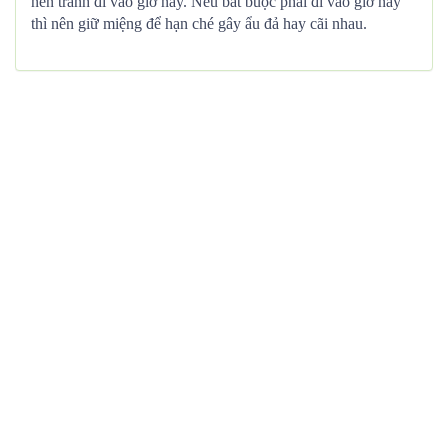
nên tránh đi vào giờ này. Nếu bắt buộc phải đi vào giờ này
thì nên giữ miệng để hạn ché gây ẩu đả hay cãi nhau.