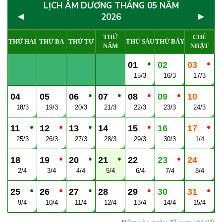
LỊCH ÂM DƯƠNG THÁNG 05 NĂM
◄
►
2026
THỨ
CHỦ
THỨ HAI
THỨ BA
THỨ TƯ
THỨ SÁU
THỨ BẨY
NĂM
NHẬT
●
●
01
02
03
15/3
16/3
17/3
●
●
●
●
04
05
06
07
08
09
10
18/3
19/3
20/3
21/3
22/3
23/3
24/3
●
●
●
●
●
11
12
13
14
15
16
17
25/3
26/3
27/3
28/3
29/3
30/3
1/4
●
●
●
●
18
19
20
21
22
23
24
2/4
3/4
4/4
5/4
6/4
7/4
8/4
●
●
●
●
●
25
26
27
28
29
30
31
9/4
10/4
11/4
12/4
13/4
14/4
15/4