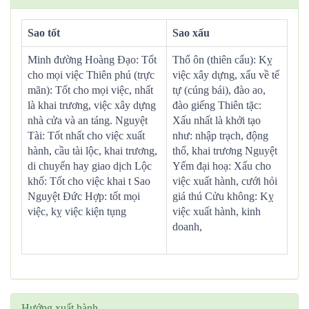
Sao tốt
Sao xấu
Minh đường Hoàng Đạo: Tốt
Thổ ôn (thiên cẩu): Kỵ
cho mọi việc Thiên phú (trực
việc xây dựng, xấu về tế
mãn): Tốt cho mọi việc, nhất
tự (cúng bái), đào ao,
là khai trương, việc xây dựng
đào giếng Thiên tặc:
nhà cửa và an táng. Nguyệt
Xấu nhất là khởi tạo
Tài: Tốt nhất cho việc xuất
như: nhập trạch, động
hành, cầu tài lộc, khai trương,
thổ, khai trương Nguyệt
di chuyển hay giao dịch Lộc
Yếm đại hoạ: Xấu cho
khố: Tốt cho việc khai t Sao
việc xuất hành, cưới hỏi
Nguyệt Đức Hợp: tốt mọi
giá thú Cửu không: Kỵ
việc, kỵ việc kiện tụng
việc xuất hành, kinh
doanh,
Hướng xuất hành