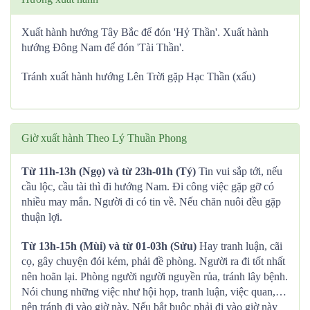
Xuất hành hướng Tây Bắc để đón 'Hỷ Thần'. Xuất hành
hướng Đông Nam để đón 'Tài Thần'.
Tránh xuất hành hướng Lên Trời gặp Hạc Thần (xấu)
Giờ xuất hành Theo Lý Thuần Phong
Từ 11h-13h (Ngọ) và từ 23h-01h (Tý)
Tin vui sắp tới, nếu
cầu lộc, cầu tài thì đi hướng Nam. Đi công việc gặp gỡ có
nhiều may mắn. Người đi có tin về. Nếu chăn nuôi đều gặp
thuận lợi.
Từ 13h-15h (Mùi) và từ 01-03h (Sửu)
Hay tranh luận, cãi
cọ, gây chuyện đói kém, phải đề phòng. Người ra đi tốt nhất
nên hoãn lại. Phòng người người nguyền rủa, tránh lây bệnh.
Nói chung những việc như hội họp, tranh luận, việc quan,…
nên tránh đi vào giờ này. Nếu bắt buộc phải đi vào giờ này