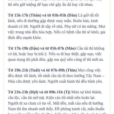
thì nên giữ miệng để hạn ché gây ẩu đả hay cãi nhau.
Từ 15h-17h (Thân) và từ 03h-05h (Dần)
Là giờ rất tốt
lành, nếu đi thường gặp được may mắn. Buôn bán, kinh
doanh có lời. Người đi sắp về nhà. Phụ nữ có tin mừng. Mọi
việc trong nhà đều hòa hợp. Nếu có bệnh cầu thì sẽ khỏi, gia
đình đều mạnh khỏe.
Từ 17h-19h (Dậu) và từ 05h-07h (Mão)
Cầu tài thì không
có lợi, hoặc hay bị trái ý. Nếu ra đi hay thiệt, gặp nạn, việc
quan trọng thì phải đòn, gặp ma quỷ nên cúng tế thì mới an.
Từ 19h-21h (Tuất) và từ 07h-09h (Thìn)
Mọi công việc
đều được tốt lành, tốt nhất cầu tài đi theo hướng Tây Nam –
Nhà cửa được yên lành. Người xuất hành thì đều bình yên.
Từ 21h-23h (Hợi) và từ 09h-11h (Tị)
Mưu sự khó thành,
cầu lộc, cầu tài mờ mịt. Kiện cáo tốt nhất nên hoãn lại.
Người đi xa chưa có tin về. Mất tiền, mất của nếu đi hướng
Nam thì tìm nhanh mới thấy. Đề phòng tranh cãi, mâu thuẫn