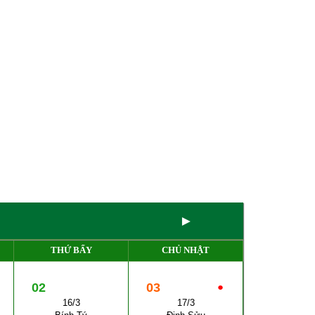
►
THỨ BẨY
CHỦ NHẬT
02
03
●
16/3
17/3