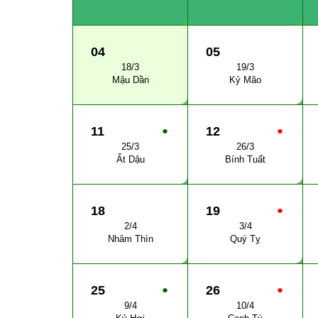
04
05
18/3
19/3
Mậu Dần
Kỷ Mão
11
●
12
●
25/3
26/3
Ất Dậu
Bính Tuất
18
19
●
2/4
3/4
Nhâm Thìn
Quý Tỵ
25
●
26
●
9/4
10/4