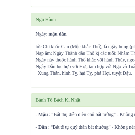
Ngũ Hành
Ngày:
mậu dần
tức Chi khắc Can (Mộc khắc Thổ), là ngày hung (ph
Nạp âm: Ngày Thành đầu Thổ kị các tuổi: Nhâm T
Ngày này thuộc hành Thổ khắc với hành Thủy, ngoạ
Ngày Dần lục hợp với Hợi, tam hợp với Ngọ và Tuấ
| Xung Thân, hình Tỵ, hại Tỵ, phá Hợi, tuyệt Dậu.
Bành Tổ Bách Kị Nhật
-
Mậu
: “Bất thụ điền điền chủ bất tường” - Không 
-
Dần
: “Bất tế tự quỷ thần bất thường” - Không nê