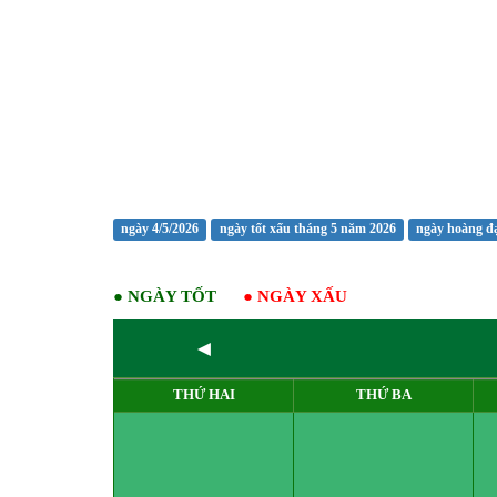
ngày 4/5/2026
ngày tốt xấu tháng 5 năm 2026
ngày hoàng đ
●
NGÀY TỐT
●
NGÀY XẤU
◄
THỨ HAI
THỨ BA