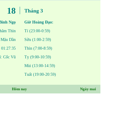
18
Tháng 3
Bính Ngọ
Giờ Hoàng Đạo:
hâm Thìn
Tí (23:00-0:59)
Mậu Dần
Sửu (1:00-2:59)
01:27:35
Thìn (7:00-8:59)
í: Cốc Vũ
Tỵ (9:00-10:59)
Mùi (13:00-14:59)
Tuất (19:00-20:59)
Hôm nay
Ngày mai