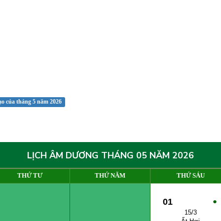
ạo của tháng 5 năm 2026
LỊCH ÂM DƯƠNG THÁNG 05 NĂM 2026
THỨ TƯ
THỨ NĂM
THỨ SÁU
01
●
15/3