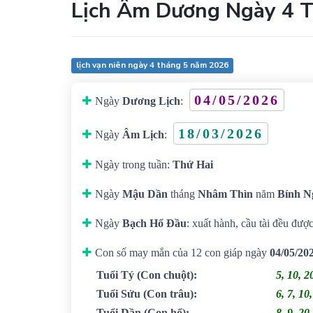
Lịch Âm Dương Ngày 4 
lịch vạn niên ngày 4 tháng 5 năm 2026
04/05/2026
Ngày
Dương Lịch
:
18/03/2026
Ngày
Âm Lịch
:
Ngày trong tuần:
Thứ Hai
Ngày
Mậu Dần
tháng
Nhâm Thìn
năm
Bính N
Ngày
Bạch Hổ Đầu
: xuất hành, cầu tài đều được
Con số may mắn của 12 con giáp ngày
04/05/20
Tuổi Tý
(Con chuột)
:
5, 10, 2
Tuổi Sửu
(Con trâu)
:
6, 7, 10
Tuổi Dần
(Con hổ)
:
8, 9, 20