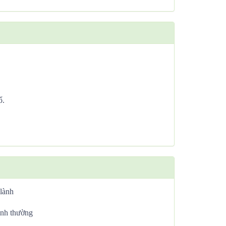
ổ.
 lành
bình thường