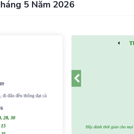
Tháng 5 Năm 2026
T
gọ
, đi đâu đều thông đạt cả
26
0, 28, 30
, 15
Hãy dành thời gian cho mọi 
, 25