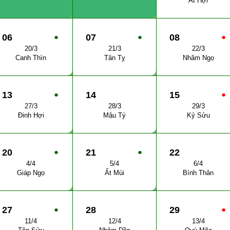
Ất Hợi
06
●
07
●
08
●
20/3
21/3
22/3
Canh Thìn
Tân Tỵ
Nhâm Ngọ
13
●
14
15
●
27/3
28/3
29/3
Đinh Hợi
Mậu Tý
Kỷ Sửu
20
●
21
●
22
4/4
5/4
6/4
Giáp Ngọ
Ất Mùi
Bính Thân
27
●
28
29
●
11/4
12/4
13/4