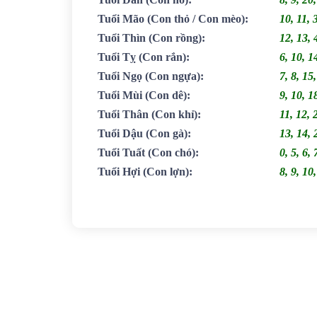
Tuổi Mão
(Con thỏ / Con mèo)
:
10, 11, 
Tuổi Thìn
(Con rồng)
:
12, 13, 
Tuổi Tỵ
(Con rắn)
:
6, 10, 1
Tuổi Ngọ
(Con ngựa)
:
7, 8, 15
Tuổi Mùi
(Con dê)
:
9, 10, 1
Tuổi Thân
(Con khỉ)
:
11, 12, 
Tuổi Dậu
(Con gà)
:
13, 14, 
Tuổi Tuất
(Con chó)
:
0, 5, 6, 
Tuổi Hợi
(Con lợn)
:
8, 9, 10