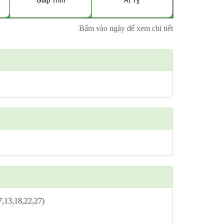
Giáp Thìn
Ất Tỵ
Bấm vào ngày để xem chi tiết
,7,13,18,22,27)