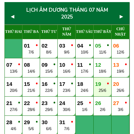
LỊCH ÂM DƯƠNG THÁNG 07 NĂM
◄
►
2025
THỨ
CHỦ
THỨ HAI
THỨ BA
THỨ TƯ
THỨ SÁU
THỨ BẨY
NĂM
NHẬT
●
●
●
●
01
02
03
04
05
06
7/6
8/6
9/6
10/6
11/6
12/6
●
●
●
●
●
07
08
09
10
11
12
13
13/6
14/6
15/6
16/6
17/6
18/6
19/6
●
●
●
●
14
15
16
17
18
19
20
20/6
21/6
22/6
23/6
24/6
25/6
26/6
●
●
●
●
●
21
22
23
24
25
26
27
27/6
28/6
29/6
30/6
1/6
2/6
3/6
●
●
●
28
29
30
31
4/6
5/6
6/6
7/6