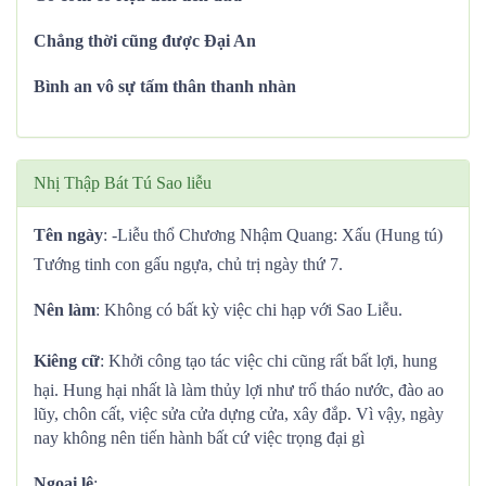
Chẳng thời cũng được Đại An
Bình an vô sự tấm thân thanh nhàn
Nhị Thập Bát Tú Sao liễu
Tên ngày
: -Liễu thổ Chương Nhậm Quang: Xấu (Hung tú)
Tướng tinh con gấu ngựa, chủ trị ngày thứ 7.
Nên làm
: Không có bất kỳ việc chi hạp với Sao Liễu.
Kiêng cữ
: Khởi công tạo tác việc chi cũng rất bất lợi, hung
hại. Hung hại nhất là làm thủy lợi như trổ tháo nước, đào ao
lũy, chôn cất, việc sửa cửa dựng cửa, xây đắp. Vì vậy, ngày
nay không nên tiến hành bất cứ việc trọng đại gì
Ngoại lệ
: