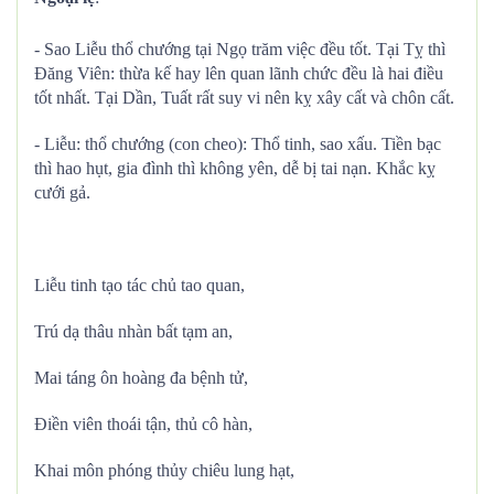
- Sao Liễu thổ chướng tại Ngọ trăm việc đều tốt. Tại Tỵ thì
Đăng Viên: thừa kế hay lên quan lãnh chức đều là hai điều
tốt nhất. Tại Dần, Tuất rất suy vi nên kỵ xây cất và chôn cất.
- Liễu: thổ chướng (con cheo): Thổ tinh, sao xấu. Tiền bạc
thì hao hụt, gia đình thì không yên, dễ bị tai nạn. Khắc kỵ
cưới gả.
Liễu tinh tạo tác chủ tao quan,
Trú dạ thâu nhàn bất tạm an,
Mai táng ôn hoàng đa bệnh tử,
Điền viên thoái tận, thủ cô hàn,
Khai môn phóng thủy chiêu lung hạt,