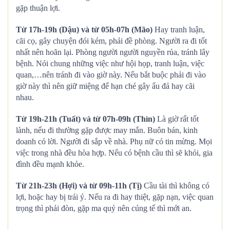
gặp thuận lợi.
Từ 17h-19h (Dậu) và từ 05h-07h (Mão)
Hay tranh luận,
cãi cọ, gây chuyện đói kém, phải đề phòng. Người ra đi tốt
nhất nên hoãn lại. Phòng người người nguyền rủa, tránh lây
bệnh. Nói chung những việc như hội họp, tranh luận, việc
quan,…nên tránh đi vào giờ này. Nếu bắt buộc phải đi vào
giờ này thì nên giữ miệng để hạn ché gây ẩu đả hay cãi
nhau.
Từ 19h-21h (Tuất) và từ 07h-09h (Thìn)
Là giờ rất tốt
lành, nếu đi thường gặp được may mắn. Buôn bán, kinh
doanh có lời. Người đi sắp về nhà. Phụ nữ có tin mừng. Mọi
việc trong nhà đều hòa hợp. Nếu có bệnh cầu thì sẽ khỏi, gia
đình đều mạnh khỏe.
Từ 21h-23h (Hợi) và từ 09h-11h (Tị)
Cầu tài thì không có
lợi, hoặc hay bị trái ý. Nếu ra đi hay thiệt, gặp nạn, việc quan
trọng thì phải đòn, gặp ma quỷ nên cúng tế thì mới an.