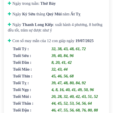
Ngày trong tuần:
Thứ Bảy
Ngày
Kỷ Sửu
tháng
Quý Mùi
năm
Ất Tỵ
Ngày
Thanh Long Kiếp
: xuất hành 4 phương, 8 hướng
đều tốt, trăm sự được như ý
Con số may mắn của 12 con giáp ngày
19/07/2025
Tuổi Tý
:
32, 38, 43, 48, 61, 72
Tuổi Sửu
:
39, 40, 84, 96
Tuổi Dần
:
8, 20, 41, 42
Tuổi Mão
:
32, 43, 44
Tuổi Thìn
:
45, 46, 56, 68
Tuổi Tỵ
:
39, 47, 48, 80, 84, 92
Tuổi Ngọ
:
4, 8, 16, 40, 41, 49, 50, 96
Tuổi Mùi
:
20, 28, 32, 40, 42, 43, 51, 52
Tuổi Thân
:
44, 45, 52, 53, 54, 56, 64
Tuổi Dậu
:
46, 47, 55, 56, 68, 76, 80, 88