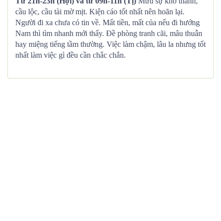
Từ 21h-23h (Hợi) và từ 09h-11h (Tị)
Mưu sự khó thành,
cầu lộc, cầu tài mờ mịt. Kiện cáo tốt nhất nên hoãn lại.
Người đi xa chưa có tin về. Mất tiền, mất của nếu đi hướng
Nam thì tìm nhanh mới thấy. Đề phòng tranh cãi, mâu thuẫn
hay miệng tiếng tầm thường. Việc làm chậm, lâu la nhưng tốt
nhất làm việc gì đều cần chắc chắn.