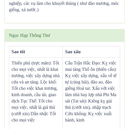
nghiệp, các vụ làm cho khuyết thủng ( như đào mương, móc
giếng, xả nước.)
Ngọc Hạp Thông Thư
Sao tốt
Sao xấu
Thiên phú (trực mãn): Tốt
Câu Trận Hắc Đạo: Kỵ việc
cho mọi việc, nhất là khai
mai táng Thổ ôn (thiên cẩu):
trương, việc xây dựng nhà
Kỵ việc xây dựng, xấu về tế
cửa và an táng. Lộc khố:
tự (cúng bái), đào ao, đào
Tốt cho việc khai trương,
giếng Hoả tai: Xấu với việc
kinh doanh, cầu tài, giao
làm nhà hay lợp nhà Phi Ma
dịch Tục Thế: Tốt cho
sát (Tai sát): Kiêng kỵ giá
mọi việc, nhất là giá thú
thú (cưới xin), nhập trạch
(cưới xin) Dân nhật: Tốt
Cửu không: Kỵ việc xuất
cho mọi việc
hành, kinh