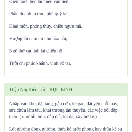
Điền trạch tiền tài thiên vạn tiến,
Phần doanh tu trúc, phú quý lai.
Khai môn, phóng thủy, chiêu ngưu mã,
Vượng tài nam nữ chủ hòa hài,
Ngộ thử cát tinh lai chiến hộ,
Thời chi phúc khánh, vĩnh vô tai.
Thập Nhị Kiến Trừ TRỰC BÌNH
Nhập vào kho, đặt táng, gắn cửa, kê gác, đặt yên chỗ máy,
sửa chữa làm tàu, khai trương tàu thuyền, các việc bồi đắp
thêm ( như bồi bùn, đắp đất, lót đá, xây bờ kè.)
Lót giường đóng giường, thừa kế tước phong hay thừa kế sự