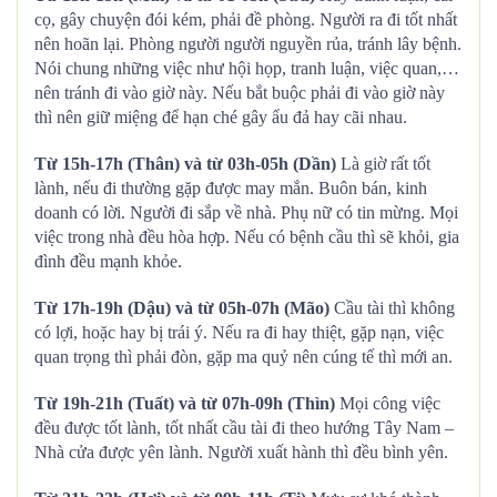
cọ, gây chuyện đói kém, phải đề phòng. Người ra đi tốt nhất
nên hoãn lại. Phòng người người nguyền rủa, tránh lây bệnh.
Nói chung những việc như hội họp, tranh luận, việc quan,…
nên tránh đi vào giờ này. Nếu bắt buộc phải đi vào giờ này
thì nên giữ miệng để hạn ché gây ẩu đả hay cãi nhau.
Từ 15h-17h (Thân) và từ 03h-05h (Dần)
Là giờ rất tốt
lành, nếu đi thường gặp được may mắn. Buôn bán, kinh
doanh có lời. Người đi sắp về nhà. Phụ nữ có tin mừng. Mọi
việc trong nhà đều hòa hợp. Nếu có bệnh cầu thì sẽ khỏi, gia
đình đều mạnh khỏe.
Từ 17h-19h (Dậu) và từ 05h-07h (Mão)
Cầu tài thì không
có lợi, hoặc hay bị trái ý. Nếu ra đi hay thiệt, gặp nạn, việc
quan trọng thì phải đòn, gặp ma quỷ nên cúng tế thì mới an.
Từ 19h-21h (Tuất) và từ 07h-09h (Thìn)
Mọi công việc
đều được tốt lành, tốt nhất cầu tài đi theo hướng Tây Nam –
Nhà cửa được yên lành. Người xuất hành thì đều bình yên.