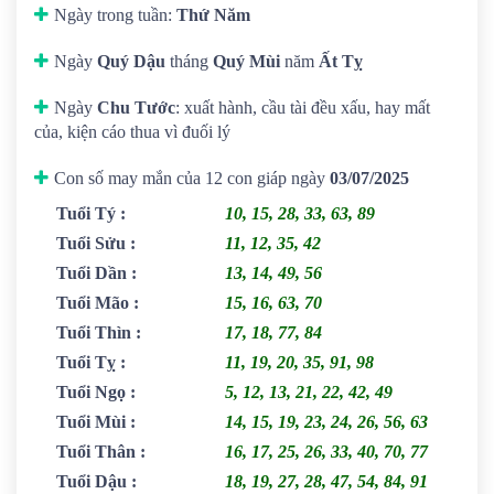
Ngày trong tuần:
Thứ Năm
Ngày
Quý Dậu
tháng
Quý Mùi
năm
Ất Tỵ
Ngày
Chu Tước
: xuất hành, cầu tài đều xấu, hay mất
của, kiện cáo thua vì đuối lý
Con số may mắn của 12 con giáp ngày
03/07/2025
Tuổi Tý
:
10, 15, 28, 33, 63, 89
Tuổi Sửu
:
11, 12, 35, 42
Tuổi Dần
:
13, 14, 49, 56
Tuổi Mão
:
15, 16, 63, 70
Tuổi Thìn
:
17, 18, 77, 84
Tuổi Tỵ
:
11, 19, 20, 35, 91, 98
Tuổi Ngọ
:
5, 12, 13, 21, 22, 42, 49
Tuổi Mùi
:
14, 15, 19, 23, 24, 26, 56, 63
Tuổi Thân
:
16, 17, 25, 26, 33, 40, 70, 77
Tuổi Dậu
:
18, 19, 27, 28, 47, 54, 84, 91