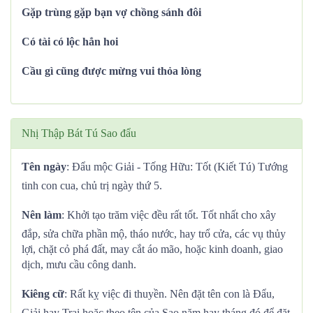
Gặp trùng gặp bạn vợ chồng sánh đôi
Có tài có lộc hẳn hoi
Cầu gì cũng được mừng vui thỏa lòng
Nhị Thập Bát Tú Sao đẩu
Tên ngày
: Đẩu mộc Giải - Tống Hữu: Tốt (Kiết Tú) Tướng
tinh con cua, chủ trị ngày thứ 5.
Nên làm
: Khởi tạo trăm việc đều rất tốt. Tốt nhất cho xây
đắp, sửa chữa phần mộ, tháo nước, hay trổ cửa, các vụ thủy
lợi, chặt cỏ phá đất, may cắt áo mão, hoặc kinh doanh, giao
dịch, mưu cầu công danh.
Kiêng cữ
: Rất kỵ việc đi thuyền. Nên đặt tên con là Đẩu,
Giải hay Trại hoặc theo tên của Sao năm hay tháng đó để đặt