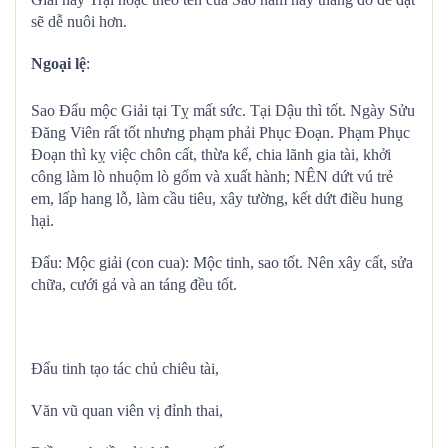
sẽ dễ nuôi hơn.
Ngoại lệ
:
Sao Đẩu mộc Giải tại Tỵ mất sức. Tại Dậu thì tốt. Ngày Sửu
Đăng Viên rất tốt nhưng phạm phải Phục Đoạn. Phạm Phục
Đoạn thì kỵ việc chôn cất, thừa kế, chia lãnh gia tài, khởi
công làm lò nhuộm lò gốm và xuất hành; NÊN dứt vú trẻ
em, lấp hang lỗ, làm cầu tiêu, xây tường, kết dứt điều hung
hại.
Đẩu: Mộc giải (con cua): Mộc tinh, sao tốt. Nên xây cất, sửa
chữa, cưới gả và an táng đều tốt.
Đẩu tinh tạo tác chủ chiêu tài,
Văn vũ quan viên vị đỉnh thai,