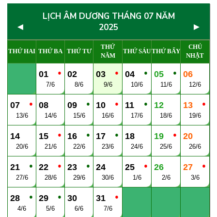
LỊCH ÂM DƯƠNG THÁNG 07 NĂM
◄
►
2025
THỨ
CHỦ
THỨ HAI
THỨ BA
THỨ TƯ
THỨ SÁU
THỨ BẨY
NĂM
NHẬT
●
●
●
●
01
02
03
04
05
06
7/6
8/6
9/6
10/6
11/6
12/6
●
●
●
●
●
07
08
09
10
11
12
13
13/6
14/6
15/6
16/6
17/6
18/6
19/6
●
●
●
●
14
15
16
17
18
19
20
20/6
21/6
22/6
23/6
24/6
25/6
26/6
●
●
●
●
●
21
22
23
24
25
26
27
27/6
28/6
29/6
30/6
1/6
2/6
3/6
●
●
●
28
29
30
31
4/6
5/6
6/6
7/6