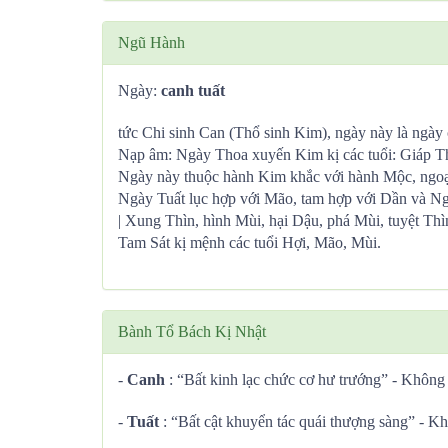
Ngũ Hành
Ngày:
canh tuất
tức Chi sinh Can (Thổ sinh Kim), ngày này là ngày c
Nạp âm: Ngày Thoa xuyến Kim kị các tuổi: Giáp T
Ngày này thuộc hành Kim khắc với hành Mộc, ngoại 
Ngày Tuất lục hợp với Mão, tam hợp với Dần và Ng
| Xung Thìn, hình Mùi, hại Dậu, phá Mùi, tuyệt Thì
Tam Sát kị mệnh các tuổi Hợi, Mão, Mùi.
Bành Tổ Bách Kị Nhật
-
Canh
: “Bất kinh lạc chức cơ hư trướng” - Không 
-
Tuất
: “Bất cật khuyển tác quái thượng sàng” - Kh