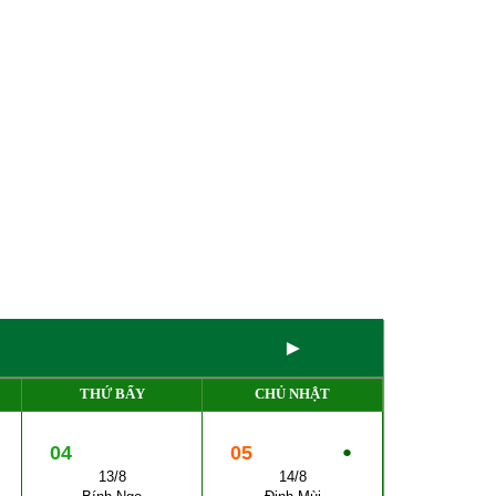
►
THỨ BẨY
CHỦ NHẬT
04
05
●
13/8
14/8