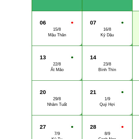
06
●
07
●
15/8
16/8
Mậu Thân
Kỷ Dậu
13
●
14
22/8
23/8
Ất Mão
Bính Thìn
20
21
●
29/8
1/9
Nhâm Tuất
Quý Hợi
27
●
28
●
7/9
8/9