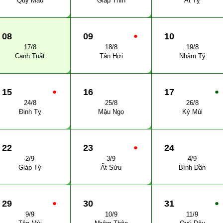
Quý Mão
Giáp Thìn
Ất Tỵ
08
09
●
10
17/8
18/8
19/8
Canh Tuất
Tân Hợi
Nhâm Tý
15
●
16
17
●
24/8
25/8
26/8
Đinh Tỵ
Mậu Ngọ
Kỷ Mùi
22
23
●
24
2/9
3/9
4/9
Giáp Tý
Ất Sửu
Bính Dần
29
●
30
31
●
9/9
10/9
11/9