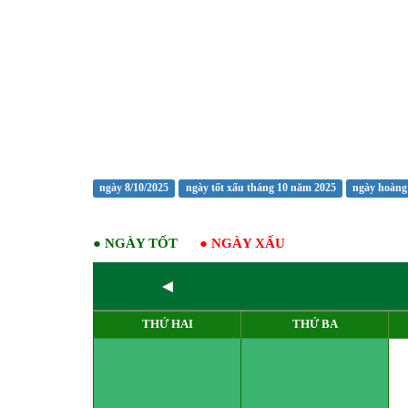
ngày 8/10/2025
ngày tốt xấu tháng 10 năm 2025
ngày hoàng
●
NGÀY TỐT
●
NGÀY XẤU
◄
THỨ HAI
THỨ BA