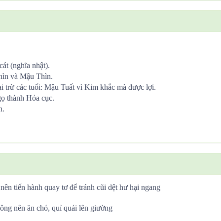
át (nghĩa nhật).
hìn và Mậu Thìn.
trừ các tuổi: Mậu Tuất vì Kim khắc mà được lợi.
ọ thành Hỏa cục.
n.
nên tiến hành quay tơ để tránh cũi dệt hư hại ngang
ông nên ăn chó, quỉ quái lên giường