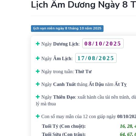
Lịch Âm Dương Ngày 8 
lịch vạn niên ngày 8 tháng 10 năm 2025
08/10/2025
Ngày
Dương Lịch
:
17/08/2025
Ngày
Âm Lịch
:
Ngày trong tuần:
Thứ Tư
Ngày
Canh Tuất
tháng
Ất Dậu
năm
Ất Tỵ
Ngày
Thiên Đạo
: xuất hành cầu tài nên tránh, d
lý mà thua
Con số may mắn của 12 con giáp ngày
08/10/20
Tuổi Tý
(Con chuột)
:
16, 28, 
Tuổi Sửu
(Con trâu)
:
64, 67, 