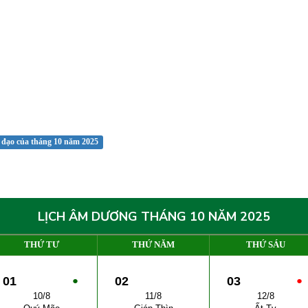
 đạo của tháng 10 năm 2025
LỊCH ÂM DƯƠNG THÁNG 10 NĂM 2025
THỨ TƯ
THỨ NĂM
THỨ SÁU
01
●
02
03
●
10/8
11/8
12/8