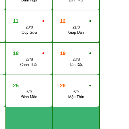
Bính Ngọ
Đinh Mùi
11
●
12
●
20/8
21/8
Quý Sửu
Giáp Dần
18
●
19
●
27/8
28/8
Canh Thân
Tân Dậu
25
26
●
5/9
6/9
Đinh Mão
Mậu Thìn