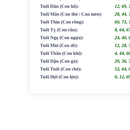
Tuổi Dần
(Con hổ)
:
12, 69, 
Tuổi Mão
(Con thỏ / Con mèo)
:
28, 44, 
Tuổi Thìn
(Con rồng)
:
60, 73, 
Tuổi Tỵ
(Con rắn)
:
8, 64, 6
Tuổi Ngọ
(Con ngựa)
:
24, 40, 
Tuổi Mùi
(Con dê)
:
12, 28, 
Tuổi Thân
(Con khỉ)
:
4, 44, 6
Tuổi Dậu
(Con gà)
:
20, 36, 
Tuổi Tuất
(Con chó)
:
52, 64, 
Tuổi Hợi
(Con lợn)
:
0, 12, 6