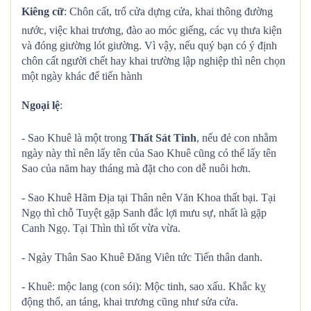
Kiêng cữ
: Chôn cất, trổ cửa dựng cửa, khai thông đường
nước, việc khai trương, đào ao móc giếng, các vụ thưa kiện
và đóng giường lót giường. Vì vậy, nếu quý bạn có ý định
chôn cất người chết hay khai trường lập nghiệp thì nên chọn
một ngày khác để tiến hành
Ngoại lệ
:
- Sao Khuê là một trong
Thất Sát Tinh
, nếu đẻ con nhằm
ngày này thì nên lấy tên của Sao Khuê cũng có thể lấy tên
Sao của năm hay tháng mà đặt cho con dễ nuôi hơn.
- Sao Khuê Hãm Địa tại Thân nên Văn Khoa thất bại. Tại
Ngọ thì chỗ Tuyệt gặp Sanh đắc lợi mưu sự, nhất là gặp
Canh Ngọ. Tại Thìn thì tốt vừa vừa.
- Ngày Thân Sao Khuê Đăng Viên tức Tiến thân danh.
- Khuê: mộc lang (con sói): Mộc tinh, sao xấu. Khắc kỵ
động thổ, an táng, khai trương cũng như sửa cửa.