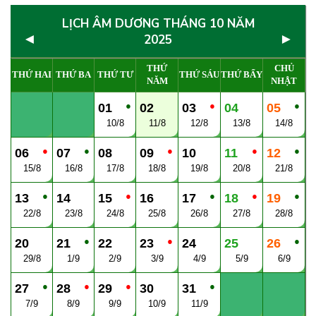
LỊCH ÂM DƯƠNG THÁNG 10 NĂM
◄
►
2025
THỨ
CHỦ
THỨ HAI
THỨ BA
THỨ TƯ
THỨ SÁU
THỨ BẨY
NĂM
NHẬT
●
●
●
01
02
03
04
05
10/8
11/8
12/8
13/8
14/8
●
●
●
●
●
06
07
08
09
10
11
12
15/8
16/8
17/8
18/8
19/8
20/8
21/8
●
●
●
●
●
13
14
15
16
17
18
19
22/8
23/8
24/8
25/8
26/8
27/8
28/8
●
●
●
20
21
22
23
24
25
26
29/8
1/9
2/9
3/9
4/9
5/9
6/9
●
●
●
●
27
28
29
30
31
7/9
8/9
9/9
10/9
11/9