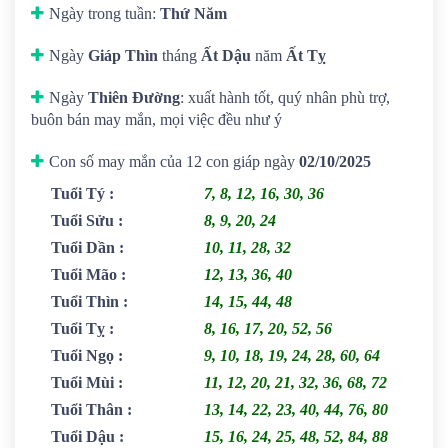
Ngày trong tuần:
Thứ Năm
Ngày
Giáp Thìn
tháng
Ất Dậu
năm
Ất Tỵ
Ngày
Thiên Đường
: xuất hành tốt, quý nhân phù trợ,
buôn bán may mắn, mọi việc đều như ý
Con số may mắn của 12 con giáp ngày
02/10/2025
Tuổi Tý
:
7, 8, 12, 16, 30, 36
Tuổi Sửu
:
8, 9, 20, 24
Tuổi Dần
:
10, 11, 28, 32
Tuổi Mão
:
12, 13, 36, 40
Tuổi Thìn
:
14, 15, 44, 48
Tuổi Tỵ
:
8, 16, 17, 20, 52, 56
Tuổi Ngọ
:
9, 10, 18, 19, 24, 28, 60, 64
Tuổi Mùi
:
11, 12, 20, 21, 32, 36, 68, 72
Tuổi Thân
:
13, 14, 22, 23, 40, 44, 76, 80
Tuổi Dậu
:
15, 16, 24, 25, 48, 52, 84, 88