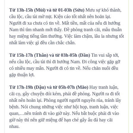
Từ 13h-15h (Mùi) và từ 01-03h (Sửu)
Mưu sự khó thành,
cầu lộc, cầu tài mờ mịt. Kiện cáo tốt nhất nên hoãn lại.
Người đi xa chưa có tin về. Mất tiền, mất của nếu đi hướng
Nam thì tìm nhanh mới thấy. Đề phòng tranh cãi, mâu thuẫn
hay miệng tiếng tầm thường. Việc làm chậm, lâu la nhưng tốt
nhất làm việc gì đều cần chắc chắn.
Từ 15h-17h (Thân) và từ 03h-05h (Dần)
Tin vui sắp tới,
nếu cầu lộc, cầu tài thì đi hướng Nam. Đi công việc gặp gỡ
có nhiều may mắn. Người đi có tin về. Nếu chăn nuôi đều
gặp thuận lợi.
Từ 17h-19h (Dậu) và từ 05h-07h (Mão)
Hay tranh luận,
cãi cọ, gây chuyện đói kém, phải đề phòng. Người ra đi tốt
nhất nên hoãn lại. Phòng người người nguyền rủa, tránh lây
bệnh. Nói chung những việc như hội họp, tranh luận, việc
quan,…nên tránh đi vào giờ này. Nếu bắt buộc phải đi vào
giờ này thì nên giữ miệng để hạn ché gây ẩu đả hay cãi
nhau.