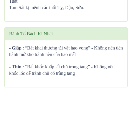
Tuất.
Tam Sát kị mệnh các tuổi Tỵ, Dậu, Sửu.
Bành Tổ Bách Kị Nhật
-
Giáp
: “Bất khai thương tài vật hao vong” - Không nên tiến
hành mở kho tránh tiền của hao mất
-
Thìn
: “Bất khốc khấp tất chủ trọng tang” - Không nên
khóc lóc để tránh chủ có trùng tang