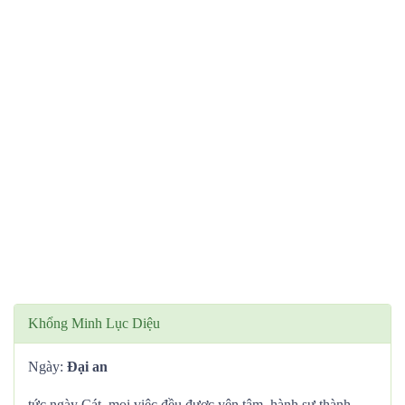
Khổng Minh Lục Diệu
Ngày:
Đại an
tức ngày Cát, mọi việc đều được yên tâm, hành sự thành