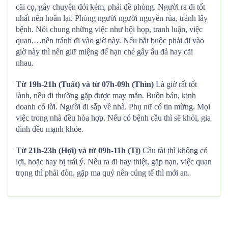
cãi cọ, gây chuyện đói kém, phải đề phòng. Người ra đi tốt
nhất nên hoãn lại. Phòng người người nguyền rủa, tránh lây
bệnh. Nói chung những việc như hội họp, tranh luận, việc
quan,…nên tránh đi vào giờ này. Nếu bắt buộc phải đi vào
giờ này thì nên giữ miệng để hạn ché gây ẩu đả hay cãi
nhau.
Từ 19h-21h (Tuất) và từ 07h-09h (Thìn)
Là giờ rất tốt
lành, nếu đi thường gặp được may mắn. Buôn bán, kinh
doanh có lời. Người đi sắp về nhà. Phụ nữ có tin mừng. Mọi
việc trong nhà đều hòa hợp. Nếu có bệnh cầu thì sẽ khỏi, gia
đình đều mạnh khỏe.
Từ 21h-23h (Hợi) và từ 09h-11h (Tị)
Cầu tài thì không có
lợi, hoặc hay bị trái ý. Nếu ra đi hay thiệt, gặp nạn, việc quan
trọng thì phải đòn, gặp ma quỷ nên cúng tế thì mới an.