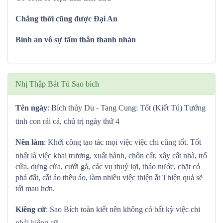
Chẳng thời cũng được Đại An
Bình an vô sự tấm thân thanh nhàn
Nhị Thập Bát Tú Sao bích
Tên ngày
: Bích thủy Du - Tang Cung: Tốt (Kiết Tú) Tướng
tinh con rái cá, chủ trị ngày thứ 4
Nên làm
: Khởi công tạo tác mọi việc việc chi cũng tốt. Tốt
nhất là việc khai trương, xuất hành, chôn cất, xây cất nhà, trổ
cửa, dựng cửa, cưới gả, các vụ thuỷ lợi, tháo nước, chặt cỏ
phá đất, cắt áo thêu áo, làm nhiều việc thiện ắt Thiện quả sẽ
tới mau hơn.
Kiêng cữ
: Sao Bích toàn kiết nên không có bất kỳ việc chi
phải kiêng cữ.