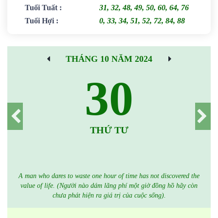
Tuổi Tuất
:
31, 32, 48, 49, 50, 60, 64, 76
Tuổi Hợi
:
0, 33, 34, 51, 52, 72, 84, 88
THÁNG 10 NĂM 2024
30
THỨ TƯ
A man who dares to waste one hour of time has not discovered the
value of life. (Người nào dám lãng phí một giờ đồng hồ hãy còn
chưa phát hiện ra giá trị của cuộc sống).