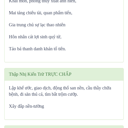
Khai môn, phóng thủy xuất anh hiền,
Mai táng chiêu tài, quan phẩm tiến,
Gia trung chủ sự lạc thao nhiên
Hôn nhân cát lợi sinh quý tử,
Tảo bá thanh danh khán tổ tiên.
Thập Nhị Kiến Trừ TRỰC CHẤP
Lập khế ước, giao dịch, động thổ san nền, cầu thầy chữa
bệnh, đi săn thú cá, tìm bắt trộm cướp.
Xây đắp nền-tường