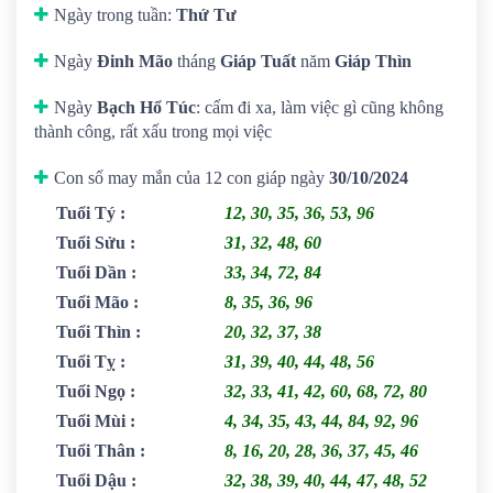
Ngày trong tuần:
Thứ Tư
Ngày
Đinh Mão
tháng
Giáp Tuất
năm
Giáp Thìn
Ngày
Bạch Hổ Túc
: cấm đi xa, làm việc gì cũng không
thành công, rất xấu trong mọi việc
Con số may mắn của 12 con giáp ngày
30/10/2024
Tuổi Tý
:
12, 30, 35, 36, 53, 96
Tuổi Sửu
:
31, 32, 48, 60
Tuổi Dần
:
33, 34, 72, 84
Tuổi Mão
:
8, 35, 36, 96
Tuổi Thìn
:
20, 32, 37, 38
Tuổi Tỵ
:
31, 39, 40, 44, 48, 56
Tuổi Ngọ
:
32, 33, 41, 42, 60, 68, 72, 80
Tuổi Mùi
:
4, 34, 35, 43, 44, 84, 92, 96
Tuổi Thân
:
8, 16, 20, 28, 36, 37, 45, 46
Tuổi Dậu
:
32, 38, 39, 40, 44, 47, 48, 52