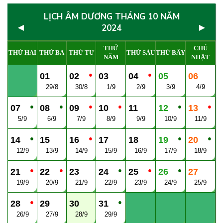
LỊCH ÂM DƯƠNG THÁNG 10 NĂM
◄
►
2024
THỨ
CHỦ
THỨ HAI
THỨ BA
THỨ TƯ
THỨ SÁU
THỨ BẨY
NĂM
NHẬT
●
●
01
02
03
04
05
06
29/8
30/8
1/9
2/9
3/9
4/9
●
●
●
●
●
●
07
08
09
10
11
12
13
5/9
6/9
7/9
8/9
9/9
10/9
11/9
●
●
●
●
14
15
16
17
18
19
20
12/9
13/9
14/9
15/9
16/9
17/9
18/9
●
●
●
●
●
21
22
23
24
25
26
27
19/9
20/9
21/9
22/9
23/9
24/9
25/9
●
●
28
29
30
31
26/9
27/9
28/9
29/9