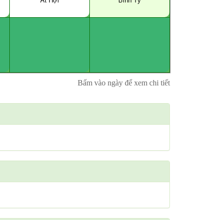
Ất Hợi
Bính Tý
Bấm vào ngày để xem chi tiết