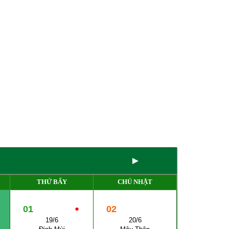
►
THỨ BẨY
CHỦ NHẬT
01
●
02
19/6
20/6