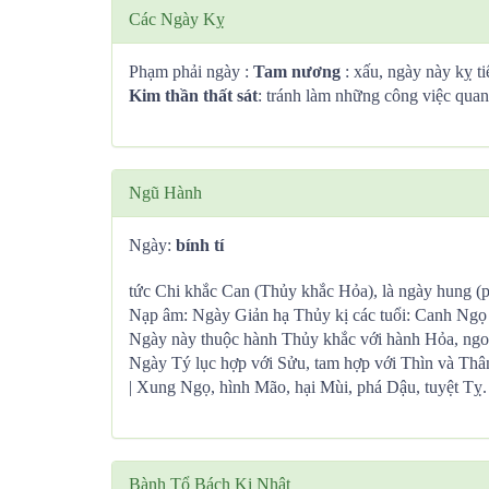
Các Ngày Kỵ
Phạm phải ngày :
Tam nương
: xấu, ngày này kỵ ti
Kim thần thất sát
: tránh làm những công việc quan 
Ngũ Hành
Ngày:
bính tí
tức Chi khắc Can (Thủy khắc Hỏa), là ngày hung (p
Nạp âm: Ngày Giản hạ Thủy kị các tuổi: Canh Ng
Ngày này thuộc hành Thủy khắc với hành Hỏa, ngo
Ngày Tý lục hợp với Sửu, tam hợp với Thìn và Thâ
| Xung Ngọ, hình Mão, hại Mùi, phá Dậu, tuyệt Tỵ.
Bành Tổ Bách Kị Nhật