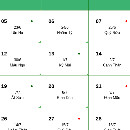
05
●
06
07
●
23/6
24/6
25/6
Tân Hợi
Nhâm Tý
Quý Sửu
12
13
●
14
30/6
1/7
2/7
Mậu Ngọ
Kỷ Mùi
Canh Thân
19
●
20
21
●
7/7
8/7
9/7
Ất Sửu
Bính Dần
Đinh Mão
26
27
●
28
14/7
15/7
16/7