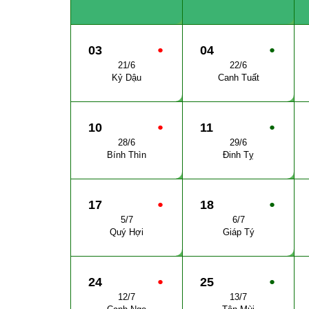
03
●
04
●
21/6
22/6
Kỷ Dậu
Canh Tuất
10
●
11
●
28/6
29/6
Bính Thìn
Đinh Tỵ
17
●
18
●
5/7
6/7
Quý Hợi
Giáp Tý
24
●
25
●
12/7
13/7