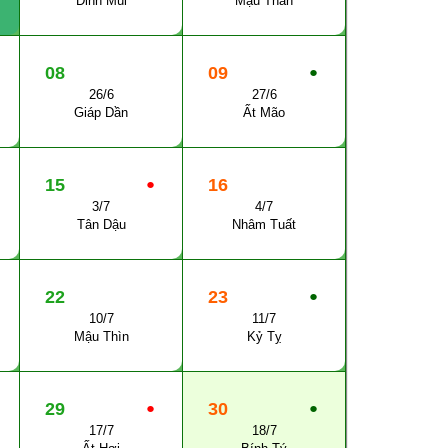
Đinh Mùi
Mậu Thân
08
09
●
26/6
27/6
Giáp Dần
Ất Mão
15
●
16
3/7
4/7
Tân Dậu
Nhâm Tuất
22
23
●
10/7
11/7
Mậu Thìn
Kỷ Tỵ
29
●
30
●
17/7
18/7