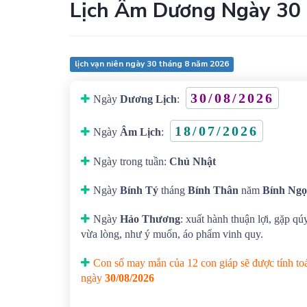
Lịch Âm Dương Ngày 30
lịch vạn niên ngày 30 tháng 8 năm 2026
30/08/2026
Ngày
Dương Lịch
:
18/07/2026
Ngày
Âm Lịch
:
Ngày trong tuần:
Chủ Nhật
Ngày
Bính Tý
tháng
Bính Thân
năm
Bính Ngọ
Ngày
Hảo Thương
: xuất hành thuận lợi, gặp qú
vừa lòng, như ý muốn, áo phẩm vinh quy.
Con số may mắn của 12 con giáp sẽ được tính toá
ngày
30/08/2026