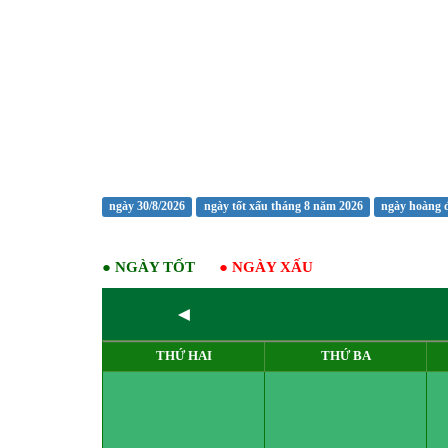
ngày 30/8/2026
ngày tốt xấu tháng 8 năm 2026
ngày hoàng 
●
NGÀY TỐT
●
NGÀY XẤU
◄
THỨ HAI
THỨ BA