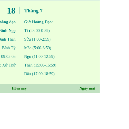
18
Tháng 7
oàng đạo
Giờ Hoàng Đạo:
Bính Ngọ
Tí (23:00-0:59)
Bính Thân
Sửu (1:00-2:59)
Bính Tý
Mão (5:00-6:59)
09:05:03
Ngọ (11:00-12:59)
í: Xử Thử
Thân (15:00-16:59)
Dậu (17:00-18:59)
Hôm nay
Ngày mai