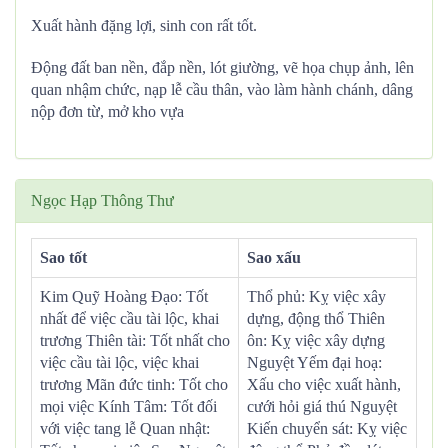
Xuất hành đặng lợi, sinh con rất tốt.
Động đất ban nền, đắp nền, lót giường, vẽ họa chụp ảnh, lên
quan nhậm chức, nạp lễ cầu thân, vào làm hành chánh, dâng
nộp đơn từ, mở kho vựa
Ngọc Hạp Thông Thư
Sao tốt
Sao xấu
Kim Quỹ Hoàng Đạo: Tốt
Thổ phủ: Kỵ việc xây
nhất để việc cầu tài lộc, khai
dựng, động thổ Thiên
trương Thiên tài: Tốt nhất cho
ôn: Kỵ việc xây dựng
việc cầu tài lộc, việc khai
Nguyệt Yếm đại hoạ:
trương Mãn đức tinh: Tốt cho
Xấu cho việc xuất hành,
mọi việc Kính Tâm: Tốt đối
cưới hỏi giá thú Nguyệt
với việc tang lễ Quan nhật:
Kiến chuyển sát: Kỵ việc