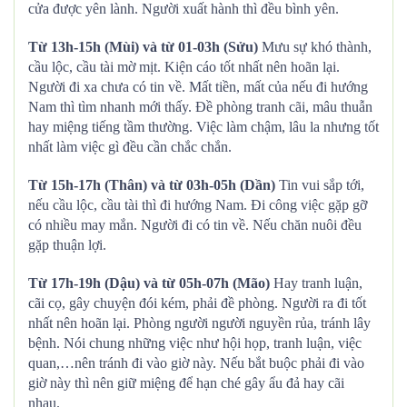
cửa được yên lành. Người xuất hành thì đều bình yên.
Từ 13h-15h (Mùi) và từ 01-03h (Sửu)
Mưu sự khó thành,
cầu lộc, cầu tài mờ mịt. Kiện cáo tốt nhất nên hoãn lại.
Người đi xa chưa có tin về. Mất tiền, mất của nếu đi hướng
Nam thì tìm nhanh mới thấy. Đề phòng tranh cãi, mâu thuẫn
hay miệng tiếng tầm thường. Việc làm chậm, lâu la nhưng tốt
nhất làm việc gì đều cần chắc chắn.
Từ 15h-17h (Thân) và từ 03h-05h (Dần)
Tin vui sắp tới,
nếu cầu lộc, cầu tài thì đi hướng Nam. Đi công việc gặp gỡ
có nhiều may mắn. Người đi có tin về. Nếu chăn nuôi đều
gặp thuận lợi.
Từ 17h-19h (Dậu) và từ 05h-07h (Mão)
Hay tranh luận,
cãi cọ, gây chuyện đói kém, phải đề phòng. Người ra đi tốt
nhất nên hoãn lại. Phòng người người nguyền rủa, tránh lây
bệnh. Nói chung những việc như hội họp, tranh luận, việc
quan,…nên tránh đi vào giờ này. Nếu bắt buộc phải đi vào
giờ này thì nên giữ miệng để hạn ché gây ẩu đả hay cãi
nhau.