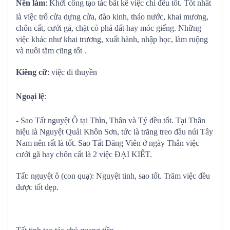
Nên làm
: Khởi công tạo tác bất kể việc chi đều tốt. Tốt nhất
là việc trổ cửa dựng cửa, đào kinh, tháo nước, khai mương,
chôn cất, cưới gả, chặt cỏ phá đất hay móc giếng. Những
việc khác như khai trương, xuất hành, nhập học, làm ruộng
và nuôi tằm cũng tốt .
Kiêng cữ
: việc đi thuyền
Ngoại lệ
:
- Sao Tất nguyệt Ô tại Thìn, Thân và Tý đều tốt. Tại Thân
hiệu là Nguyệt Quải Khôn Sơn, tức là trăng treo đầu núi Tây
Nam nên rất là tốt. Sao Tất Đăng Viên ở ngày Thân việc
cưới gã hay chôn cất là 2 việc ĐẠI KIẾT.
Tất: nguyệt ô (con quạ): Nguyệt tinh, sao tốt. Trăm việc đều
được tốt đẹp.