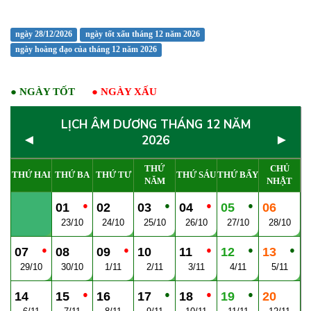
ngày 28/12/2026
ngày tốt xấu tháng 12 năm 2026
ngày hoàng đạo của tháng 12 năm 2026
●
NGÀY TỐT
●
NGÀY XẤU
LỊCH ÂM DƯƠNG THÁNG 12 NĂM
◄
►
2026
THỨ
CHỦ
THỨ HAI
THỨ BA
THỨ TƯ
THỨ SÁU
THỨ BẨY
NĂM
NHẬT
●
●
●
●
01
02
03
04
05
06
23/10
24/10
25/10
26/10
27/10
28/10
●
●
●
●
●
07
08
09
10
11
12
13
29/10
30/10
1/11
2/11
3/11
4/11
5/11
●
●
●
●
14
15
16
17
18
19
20