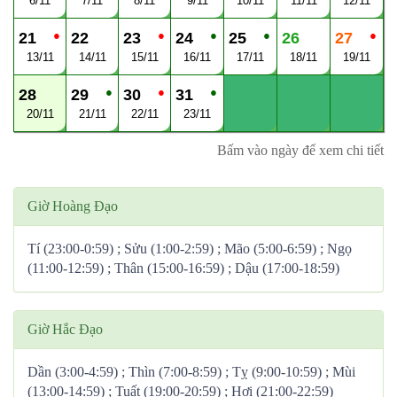
6/11
7/11
8/11
9/11
10/11
11/11
12/11
●
●
●
●
●
21
22
23
24
25
26
27
13/11
14/11
15/11
16/11
17/11
18/11
19/11
●
●
●
28
29
30
31
20/11
21/11
22/11
23/11
Bấm vào ngày để xem chi tiết
Giờ Hoàng Đạo
Tí (23:00-0:59) ; Sửu (1:00-2:59) ; Mão (5:00-6:59) ; Ngọ
(11:00-12:59) ; Thân (15:00-16:59) ; Dậu (17:00-18:59)
Giờ Hắc Đạo
Dần (3:00-4:59) ; Thìn (7:00-8:59) ; Tỵ (9:00-10:59) ; Mùi
(13:00-14:59) ; Tuất (19:00-20:59) ; Hợi (21:00-22:59)