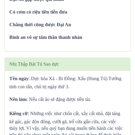
Có cơm có riệu tiền tiễn đưa
Chẳng thời cũng được Đại An
Bình an vô sự tấm thân thanh nhàn
Nhị Thập Bát Tú Sao dực
Tên ngày
: Dực hỏa Xà - Bi Đồng: Xấu (Hung Tú) Tướng
tinh con rắn, chủ trị ngày thứ 3.
Nên làm
: Nếu cắt áo sẽ đặng được tiền tài.
Kiêng cữ
: Những việc như chôn cất, xây cất nhà, đặt táng
kê gác, gác đòn đông, cưới gã, trổ cửa gắn cửa, các việc
thủy lợi. Vì vậy, nếu quý bạn đang muốn tiến hành các việc
trên thì nên chọn một ngày đại cát trong tháng để thực hiện