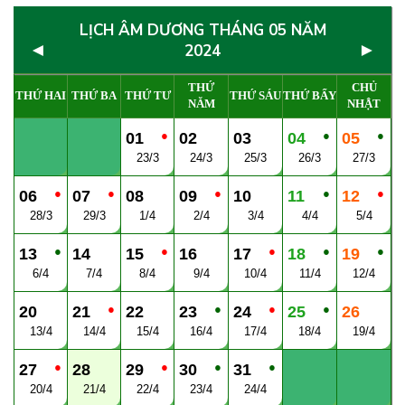
LỊCH ÂM DƯƠNG THÁNG 05 NĂM
◄
►
2024
THỨ
CHỦ
THỨ HAI
THỨ BA
THỨ TƯ
THỨ SÁU
THỨ BẨY
NĂM
NHẬT
●
●
●
01
02
03
04
05
23/3
24/3
25/3
26/3
27/3
●
●
●
●
●
06
07
08
09
10
11
12
28/3
29/3
1/4
2/4
3/4
4/4
5/4
●
●
●
●
●
13
14
15
16
17
18
19
6/4
7/4
8/4
9/4
10/4
11/4
12/4
●
●
●
●
20
21
22
23
24
25
26
13/4
14/4
15/4
16/4
17/4
18/4
19/4
●
●
●
●
27
28
29
30
31
20/4
21/4
22/4
23/4
24/4