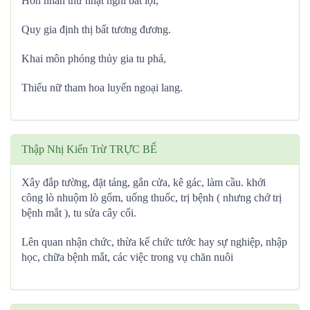
Hôn nhân thử nhật nghi bất lợi,
Quy gia định thị bất tương đương.
Khai môn phóng thủy gia tu phá,
Thiếu nữ tham hoa luyến ngoại lang.
Thập Nhị Kiến Trừ TRỰC BẾ
Xây đắp tường, đặt táng, gắn cửa, kê gác, làm cầu. khởi
công lò nhuộm lò gốm, uống thuốc, trị bệnh ( nhưng chớ trị
bệnh mắt ), tu sửa cây cối.
Lên quan nhận chức, thừa kế chức tước hay sự nghiệp, nhập
học, chữa bệnh mắt, các việc trong vụ chăn nuôi