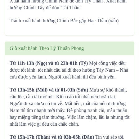
Xuất hành hướng Chính Nam để đón 'Hỷ Thần'. Xuất hành
hướng Chính Tây để đón 'Tài Thần'.
Tránh xuất hành hướng Chính Bắc gặp Hạc Thần (xấu)
Giờ xuất hành Theo Lý Thuần Phong
Từ 11h-13h (Ngọ) và từ 23h-01h (Tý)
Mọi công việc đều
được tốt lành, tốt nhất cầu tài đi theo hướng Tây Nam – Nhà
cửa được yên lành. Người xuất hành thì đều bình yên.
Từ 13h-15h (Mùi) và từ 01-03h (Sửu)
Mưu sự khó thành,
cầu lộc, cầu tài mờ mịt. Kiện cáo tốt nhất nên hoãn lại.
Người đi xa chưa có tin về. Mất tiền, mất của nếu đi hướng
Nam thì tìm nhanh mới thấy. Đề phòng tranh cãi, mâu thuẫn
hay miệng tiếng tầm thường. Việc làm chậm, lâu la nhưng tốt
nhất làm việc gì đều cần chắc chắn.
Từ 15h-17h (Thân) và từ 03h-05h (Dần)
Tin vui sắp tới,