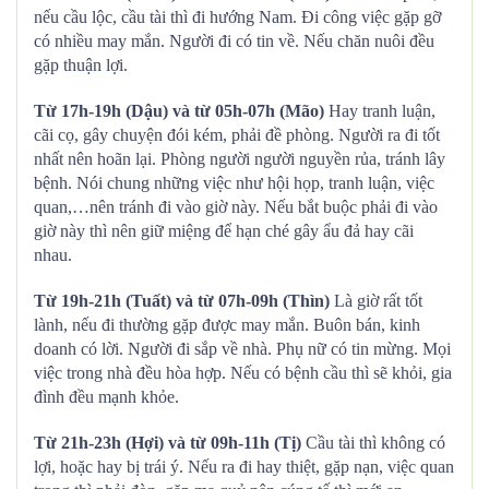
nếu cầu lộc, cầu tài thì đi hướng Nam. Đi công việc gặp gỡ
có nhiều may mắn. Người đi có tin về. Nếu chăn nuôi đều
gặp thuận lợi.
Từ 17h-19h (Dậu) và từ 05h-07h (Mão)
Hay tranh luận,
cãi cọ, gây chuyện đói kém, phải đề phòng. Người ra đi tốt
nhất nên hoãn lại. Phòng người người nguyền rủa, tránh lây
bệnh. Nói chung những việc như hội họp, tranh luận, việc
quan,…nên tránh đi vào giờ này. Nếu bắt buộc phải đi vào
giờ này thì nên giữ miệng để hạn ché gây ẩu đả hay cãi
nhau.
Từ 19h-21h (Tuất) và từ 07h-09h (Thìn)
Là giờ rất tốt
lành, nếu đi thường gặp được may mắn. Buôn bán, kinh
doanh có lời. Người đi sắp về nhà. Phụ nữ có tin mừng. Mọi
việc trong nhà đều hòa hợp. Nếu có bệnh cầu thì sẽ khỏi, gia
đình đều mạnh khỏe.
Từ 21h-23h (Hợi) và từ 09h-11h (Tị)
Cầu tài thì không có
lợi, hoặc hay bị trái ý. Nếu ra đi hay thiệt, gặp nạn, việc quan