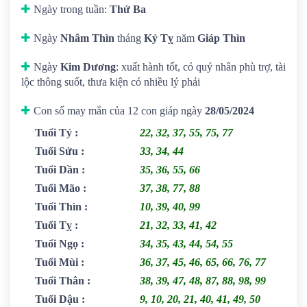
Ngày trong tuần:
Thứ Ba
Ngày
Nhâm Thìn
tháng
Kỷ Tỵ
năm
Giáp Thìn
Ngày
Kim Dương
: xuất hành tốt, có quý nhân phù trợ, tài
lộc thông suốt, thưa kiện có nhiều lý phải
Con số may mắn của 12 con giáp ngày
28/05/2024
Tuổi Tý
:
22, 32, 37, 55, 75, 77
Tuổi Sửu
:
33, 34, 44
Tuổi Dần
:
35, 36, 55, 66
Tuổi Mão
:
37, 38, 77, 88
Tuổi Thìn
:
10, 39, 40, 99
Tuổi Tỵ
:
21, 32, 33, 41, 42
Tuổi Ngọ
:
34, 35, 43, 44, 54, 55
Tuổi Mùi
:
36, 37, 45, 46, 65, 66, 76, 77
Tuổi Thân
:
38, 39, 47, 48, 87, 88, 98, 99
Tuổi Dậu
:
9, 10, 20, 21, 40, 41, 49, 50