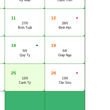
Kỷ Mão
Canh Thìn
11
12
●
27/5
28/5
Bính Tuất
Đinh Hợi
18
●
19
5/6
6/6
Quý Tỵ
Giáp Ngọ
25
26
●
12/6
13/6
Canh Tý
Tân Sửu