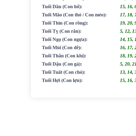
Tuổi Dần
(Con hổ)
:
15, 16, 
Tuổi Mão
(Con thỏ / Con mèo)
:
17, 18, 
Tuổi Thìn
(Con rồng)
:
19, 20, 
Tuổi Tỵ
(Con rắn)
:
5, 12, 1
Tuổi Ngọ
(Con ngựa)
:
14, 15, 
Tuổi Mùi
(Con dê)
:
16, 17, 
Tuổi Thân
(Con khỉ)
:
18, 19, 
Tuổi Dậu
(Con gà)
:
5, 20, 2
Tuổi Tuất
(Con chó)
:
13, 14, 
Tuổi Hợi
(Con lợn)
:
15, 16, 