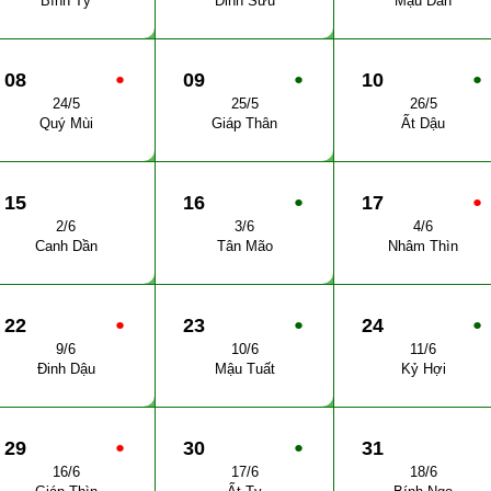
Bính Tý
Đinh Sửu
Mậu Dần
08
●
09
●
10
●
24/5
25/5
26/5
Quý Mùi
Giáp Thân
Ất Dậu
15
16
●
17
●
2/6
3/6
4/6
Canh Dần
Tân Mão
Nhâm Thìn
22
●
23
●
24
●
9/6
10/6
11/6
Đinh Dậu
Mậu Tuất
Kỷ Hợi
29
●
30
●
31
16/6
17/6
18/6