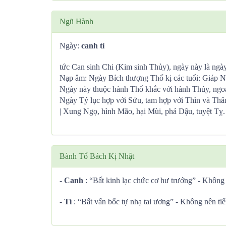
Ngũ Hành
Ngày:
canh tí
tức Can sinh Chi (Kim sinh Thủy), ngày này là ngày 
Nạp âm: Ngày Bích thượng Thổ kị các tuổi: Giáp 
Ngày này thuộc hành Thổ khắc với hành Thủy, ngoạ
Ngày Tý lục hợp với Sửu, tam hợp với Thìn và Thâ
| Xung Ngọ, hình Mão, hại Mùi, phá Dậu, tuyệt Tỵ.
Bành Tổ Bách Kị Nhật
-
Canh
: “Bất kinh lạc chức cơ hư trướng” - Không 
-
Tí
: “Bất vấn bốc tự nhạ tai ương” - Không nên tiế