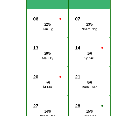
06
●
07
22/5
23/5
Tân Tỵ
Nhâm Ngọ
13
14
●
29/5
1/6
Mậu Tý
Kỷ Sửu
20
●
21
7/6
8/6
Ất Mùi
Bính Thân
27
28
●
14/6
15/6