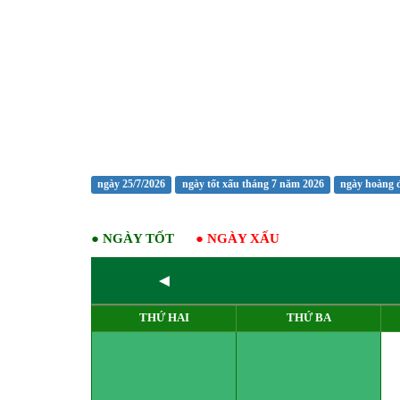
ngày 25/7/2026
ngày tốt xấu tháng 7 năm 2026
ngày hoàng 
●
NGÀY TỐT
●
NGÀY XẤU
◄
THỨ HAI
THỨ BA