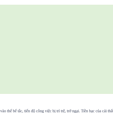
o thế bế tắc, tiến độ công việc bị trì trệ, trở ngại. Tiền bạc của cải t