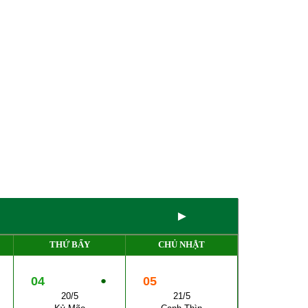
►
THỨ BẨY
CHỦ NHẬT
04
●
05
20/5
21/5