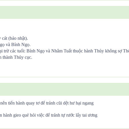
cát (bảo nhật).
Ngọ và Bính Ngọ.
i trừ các tuổi: Bính Ngọ và Nhâm Tuất thuộc hành Thủy không sợ Th
n thành Thủy cục.
nên tiến hành quay tơ để tránh cũi dệt hư hại ngang
n hành gieo quẻ hỏi việc để tránh tự rước lấy tai ương