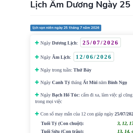
Lịch Âm Dương Ngày 25
lịch vạn niên ngày 25 tháng 7 năm 2026
25/07/2026
Ngày
Dương Lịch
:
12/06/2026
Ngày
Âm Lịch
:
Ngày trong tuần:
Thứ Bảy
Ngày
Canh Tý
tháng
Ất Mùi
năm
Bính Ngọ
Ngày
Bạch Hổ Túc
: cấm đi xa, làm việc gì cũn
trong mọi việc
Con số may mắn của 12 con giáp ngày
25/07/20
Tuổi Tý
(Con chuột)
:
3, 12, 1
Tuổi Sửu
(Con trâu)
:
13, 14, 