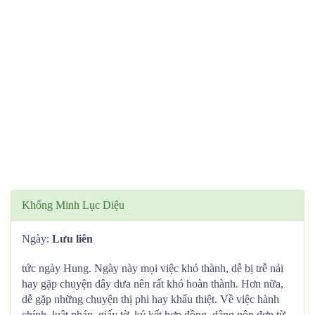
Khổng Minh Lục Diệu
Ngày:
Lưu liên
tức ngày Hung. Ngày này mọi việc khó thành, dễ bị trễ nải
hay gặp chuyện dây dưa nên rất khó hoàn thành. Hơn nữa,
dễ gặp những chuyện thị phi hay khẩu thiệt. Về việc hành
chính, luật pháp, giấy tờ, ký kết hợp đồng, dâng nộp đơn từ