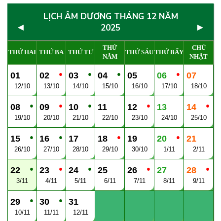
LỊCH ÂM DƯƠNG THÁNG 12 NĂM
◄
►
2025
THỨ
CHỦ
THỨ HAI
THỨ BA
THỨ TƯ
THỨ SÁU
THỨ BẨY
NĂM
NHẬT
●
●
●
●
01
02
03
04
05
06
07
12/10
13/10
14/10
15/10
16/10
17/10
18/10
●
●
●
●
●
08
09
10
11
12
13
14
19/10
20/10
21/10
22/10
23/10
24/10
25/10
●
●
●
●
15
16
17
18
19
20
21
26/10
27/10
28/10
29/10
30/10
1/11
2/11
●
●
●
●
●
22
23
24
25
26
27
28
3/11
4/11
5/11
6/11
7/11
8/11
9/11
●
●
29
30
31
10/11
11/11
12/11