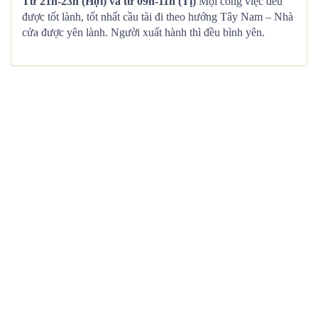
Từ 21h-23h (Hợi) và từ 09h-11h (Tị)
Mọi công việc đều
được tốt lành, tốt nhất cầu tài đi theo hướng Tây Nam – Nhà
cửa được yên lành. Người xuất hành thì đều bình yên.