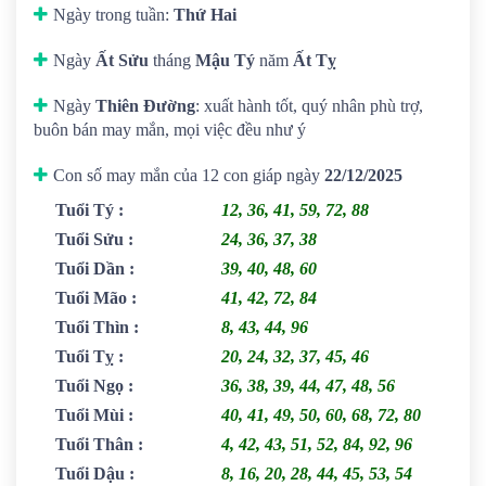
Ngày trong tuần:
Thứ Hai
Ngày
Ất Sửu
tháng
Mậu Tý
năm
Ất Tỵ
Ngày
Thiên Đường
: xuất hành tốt, quý nhân phù trợ,
buôn bán may mắn, mọi việc đều như ý
Con số may mắn của 12 con giáp ngày
22/12/2025
Tuổi Tý
:
12, 36, 41, 59, 72, 88
Tuổi Sửu
:
24, 36, 37, 38
Tuổi Dần
:
39, 40, 48, 60
Tuổi Mão
:
41, 42, 72, 84
Tuổi Thìn
:
8, 43, 44, 96
Tuổi Tỵ
:
20, 24, 32, 37, 45, 46
Tuổi Ngọ
:
36, 38, 39, 44, 47, 48, 56
Tuổi Mùi
:
40, 41, 49, 50, 60, 68, 72, 80
Tuổi Thân
:
4, 42, 43, 51, 52, 84, 92, 96
Tuổi Dậu
:
8, 16, 20, 28, 44, 45, 53, 54