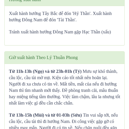
Xuất hành hướng Tây Bắc để đón 'Hỷ Thần'. Xuất hành
hướng Đông Nam để đón 'Tài Thần'.
Tránh xuất hành hướng Đông Nam gặp Hạc Thần (xấu)
Giờ xuất hành Theo Lý Thuần Phong
Từ 11h-13h (Ngọ) và từ 23h-01h (Tý)
Mưu sự khó thành,
cầu lộc, cầu tài mờ mịt. Kiện cáo tốt nhất nên hoãn lại.
Người đi xa chưa có tin về. Mất tiền, mất của nếu đi hướng
Nam thì tìm nhanh mới thấy. Đề phòng tranh cãi, mâu thuẫn
hay miệng tiếng tầm thường. Việc làm chậm, lâu la nhưng tốt
nhất làm việc gì đều cần chắc chắn.
Từ 13h-15h (Mùi) và từ 01-03h (Sửu)
Tin vui sắp tới, nếu
cầu lộc, cầu tài thì đi hướng Nam. Đi công việc gặp gỡ có
nhiều may mắn. Người đi có tin về. Nếu chăn nuôi đều gặp