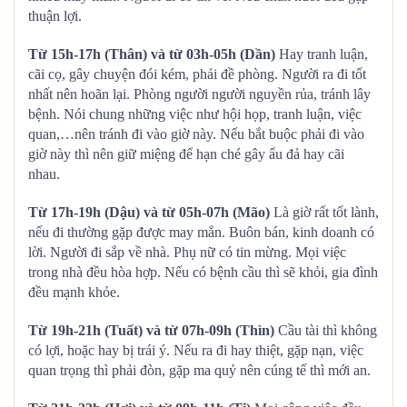
thuận lợi.
Từ 15h-17h (Thân) và từ 03h-05h (Dần)
Hay tranh luận,
cãi cọ, gây chuyện đói kém, phải đề phòng. Người ra đi tốt
nhất nên hoãn lại. Phòng người người nguyền rủa, tránh lây
bệnh. Nói chung những việc như hội họp, tranh luận, việc
quan,…nên tránh đi vào giờ này. Nếu bắt buộc phải đi vào
giờ này thì nên giữ miệng để hạn ché gây ẩu đả hay cãi
nhau.
Từ 17h-19h (Dậu) và từ 05h-07h (Mão)
Là giờ rất tốt lành,
nếu đi thường gặp được may mắn. Buôn bán, kinh doanh có
lời. Người đi sắp về nhà. Phụ nữ có tin mừng. Mọi việc
trong nhà đều hòa hợp. Nếu có bệnh cầu thì sẽ khỏi, gia đình
đều mạnh khỏe.
Từ 19h-21h (Tuất) và từ 07h-09h (Thìn)
Cầu tài thì không
có lợi, hoặc hay bị trái ý. Nếu ra đi hay thiệt, gặp nạn, việc
quan trọng thì phải đòn, gặp ma quỷ nên cúng tế thì mới an.