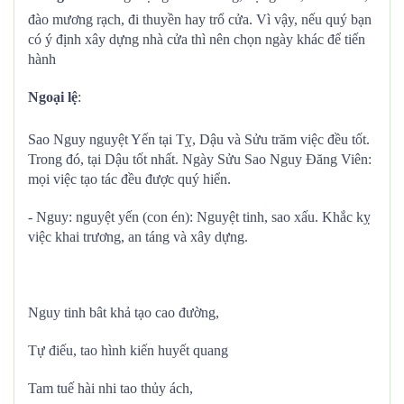
đào mương rạch, đi thuyền hay trổ cửa. Vì vậy, nếu quý bạn
có ý định xây dựng nhà cửa thì nên chọn ngày khác để tiến
hành
Ngoại lệ
:
Sao Nguy nguyệt Yến tại Tỵ, Dậu và Sửu trăm việc đều tốt.
Trong đó, tại Dậu tốt nhất. Ngày Sửu Sao Nguy Đăng Viên:
mọi việc tạo tác đều được quý hiển.
- Nguy: nguyệt yến (con én): Nguyệt tinh, sao xấu. Khắc kỵ
việc khai trương, an táng và xây dựng.
Nguy tinh bât khả tạo cao đường,
Tự điếu, tao hình kiến huyết quang
Tam tuế hài nhi tao thủy ách,