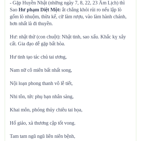
- Gặp Huyền Nhật (những ngày 7, 8, 22, 23 Âm Lịch) thì
Sao
Hư phạm Diệt Một:
ắt chẳng khỏi rủi ro nếu lập lò
gốm lò nhuộm, thừa kế, cữ làm rượu, vào làm hành chánh,
hơn nhất là đi thuyền.
Hư: nhật thử (con chuột): Nhật tinh, sao xấu. Khắc kỵ xây
cất. Gia đạo dễ gặp bất hòa.
Hư tinh tạo tác chủ tai ương,
Nam nữ cô miên bất nhất song,
Nội loạn phong thanh vô lễ tiết,
Nhi tôn, tức phụ bạn nhân sàng,
Khai môn, phóng thủy chiêu tai họa,
Hổ giảo, xà thương cập tốt vong.
Tam tam ngũ ngũ liên niên bệnh,