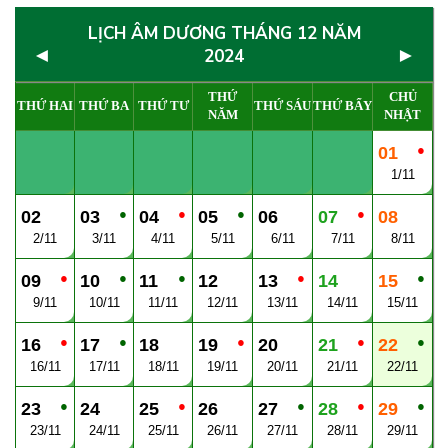
LỊCH ÂM DƯƠNG THÁNG 12 NĂM
◄
►
2024
THỨ
CHỦ
THỨ HAI
THỨ BA
THỨ TƯ
THỨ SÁU
THỨ BẨY
NĂM
NHẬT
●
01
1/11
●
●
●
●
02
03
04
05
06
07
08
2/11
3/11
4/11
5/11
6/11
7/11
8/11
●
●
●
●
●
09
10
11
12
13
14
15
9/11
10/11
11/11
12/11
13/11
14/11
15/11
●
●
●
●
●
16
17
18
19
20
21
22
16/11
17/11
18/11
19/11
20/11
21/11
22/11
●
●
●
●
●
23
24
25
26
27
28
29
23/11
24/11
25/11
26/11
27/11
28/11
29/11