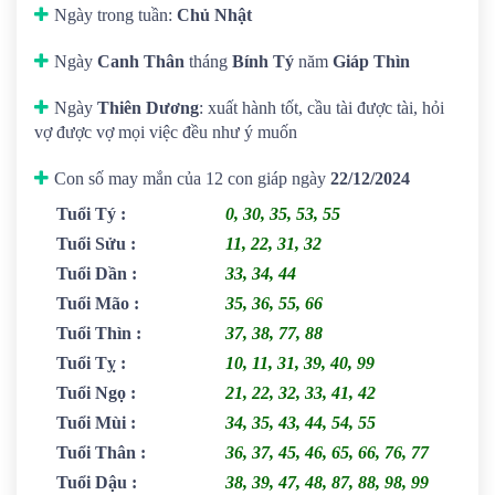
Ngày trong tuần:
Chủ Nhật
Ngày
Canh Thân
tháng
Bính Tý
năm
Giáp Thìn
Ngày
Thiên Dương
: xuất hành tốt, cầu tài được tài, hỏi
vợ được vợ mọi việc đều như ý muốn
Con số may mắn của 12 con giáp ngày
22/12/2024
Tuổi Tý
:
0, 30, 35, 53, 55
Tuổi Sửu
:
11, 22, 31, 32
Tuổi Dần
:
33, 34, 44
Tuổi Mão
:
35, 36, 55, 66
Tuổi Thìn
:
37, 38, 77, 88
Tuổi Tỵ
:
10, 11, 31, 39, 40, 99
Tuổi Ngọ
:
21, 22, 32, 33, 41, 42
Tuổi Mùi
:
34, 35, 43, 44, 54, 55
Tuổi Thân
:
36, 37, 45, 46, 65, 66, 76, 77
Tuổi Dậu
:
38, 39, 47, 48, 87, 88, 98, 99