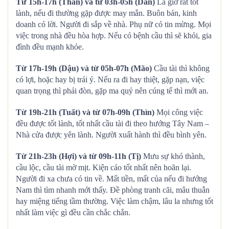
Từ 15h-17h (Thân) và từ 03h-05h (Dần)
Là giờ rất tốt
lành, nếu đi thường gặp được may mắn. Buôn bán, kinh
doanh có lời. Người đi sắp về nhà. Phụ nữ có tin mừng. Mọi
việc trong nhà đều hòa hợp. Nếu có bệnh cầu thì sẽ khỏi, gia
đình đều mạnh khỏe.
Từ 17h-19h (Dậu) và từ 05h-07h (Mão)
Cầu tài thì không
có lợi, hoặc hay bị trái ý. Nếu ra đi hay thiệt, gặp nạn, việc
quan trọng thì phải đòn, gặp ma quỷ nên cúng tế thì mới an.
Từ 19h-21h (Tuất) và từ 07h-09h (Thìn)
Mọi công việc
đều được tốt lành, tốt nhất cầu tài đi theo hướng Tây Nam –
Nhà cửa được yên lành. Người xuất hành thì đều bình yên.
Từ 21h-23h (Hợi) và từ 09h-11h (Tị)
Mưu sự khó thành,
cầu lộc, cầu tài mờ mịt. Kiện cáo tốt nhất nên hoãn lại.
Người đi xa chưa có tin về. Mất tiền, mất của nếu đi hướng
Nam thì tìm nhanh mới thấy. Đề phòng tranh cãi, mâu thuẫn
hay miệng tiếng tầm thường. Việc làm chậm, lâu la nhưng tốt
nhất làm việc gì đều cần chắc chắn.