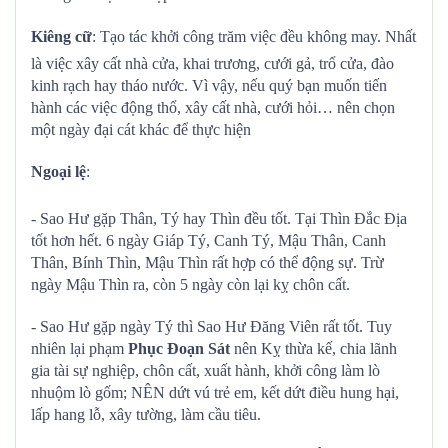
Kiêng cữ
: Tạo tác khởi công trăm việc đều không may. Nhất
là việc xây cất nhà cửa, khai trương, cưới gả, trổ cửa, đào
kinh rạch hay tháo nước. Vì vậy, nếu quý bạn muốn tiến
hành các việc động thổ, xây cất nhà, cưới hỏi… nên chọn
một ngày đại cát khác để thực hiện
Ngoại lệ
:
- Sao Hư gặp Thân, Tý hay Thìn đều tốt. Tại Thìn Đắc Địa
tốt hơn hết. 6 ngày Giáp Tý, Canh Tý, Mậu Thân, Canh
Thân, Bính Thìn, Mậu Thìn rất hợp có thể động sự. Trừ
ngày Mậu Thìn ra, còn 5 ngày còn lại kỵ chôn cất.
- Sao Hư gặp ngày Tý thì Sao Hư Đăng Viên rất tốt. Tuy
nhiên lại phạm
Phục Đoạn Sát
nên Kỵ thừa kế, chia lãnh
gia tài sự nghiệp, chôn cất, xuất hành, khởi công làm lò
nhuộm lò gốm; NÊN dứt vú trẻ em, kết dứt điều hung hại,
lấp hang lỗ, xây tường, làm cầu tiêu.