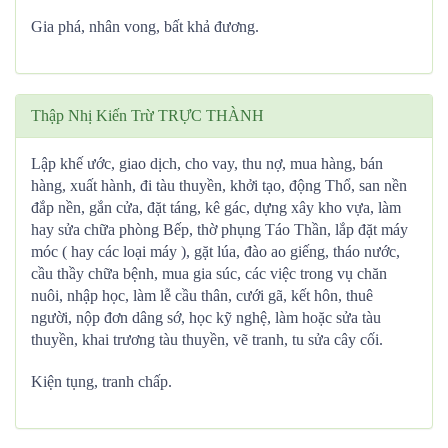
Gia phá, nhân vong, bất khả đương.
Thập Nhị Kiến Trừ TRỰC THÀNH
Lập khế ước, giao dịch, cho vay, thu nợ, mua hàng, bán
hàng, xuất hành, đi tàu thuyền, khởi tạo, động Thổ, san nền
đắp nền, gắn cửa, đặt táng, kê gác, dựng xây kho vựa, làm
hay sửa chữa phòng Bếp, thờ phụng Táo Thần, lắp đặt máy
móc ( hay các loại máy ), gặt lúa, đào ao giếng, tháo nước,
cầu thầy chữa bệnh, mua gia súc, các việc trong vụ chăn
nuôi, nhập học, làm lễ cầu thân, cưới gã, kết hôn, thuê
người, nộp đơn dâng sớ, học kỹ nghệ, làm hoặc sửa tàu
thuyền, khai trương tàu thuyền, vẽ tranh, tu sửa cây cối.
Kiện tụng, tranh chấp.