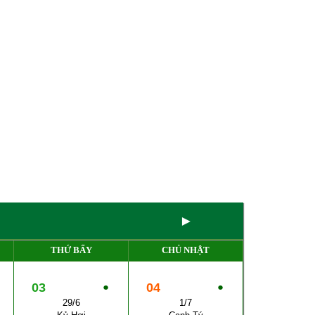
►
THỨ BẨY
CHỦ NHẬT
03
●
04
●
29/6
1/7