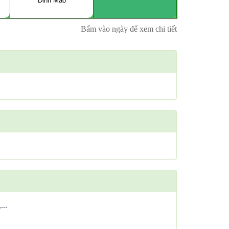
Đinh Mão
Bấm vào ngày để xem chi tiết
...