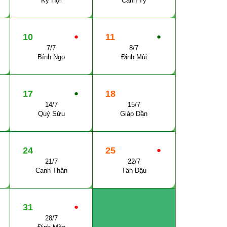
Kỷ Hợi
Canh Tý
10
●
11
●
7/7
8/7
Bính Ngọ
Đinh Mùi
17
●
18
14/7
15/7
Quý Sửu
Giáp Dần
24
25
●
21/7
22/7
Canh Thân
Tân Dậu
31
●
28/7