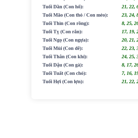
Tuổi Dần
(Con hổ)
:
21, 22, 
Tuổi Mão
(Con thỏ / Con mèo)
:
23, 24, 
Tuổi Thìn
(Con rồng)
:
8, 25, 2
Tuổi Tỵ
(Con rắn)
:
17, 19, 
Tuổi Ngọ
(Con ngựa)
:
20, 21, 
Tuổi Mùi
(Con dê)
:
22, 23, 
Tuổi Thân
(Con khỉ)
:
24, 25, 
Tuổi Dậu
(Con gà)
:
8, 17, 2
Tuổi Tuất
(Con chó)
:
7, 16, 1
Tuổi Hợi
(Con lợn)
:
21, 22, 