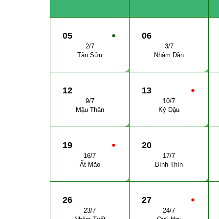
05
●
06
2/7
3/7
Tân Sửu
Nhâm Dần
12
13
●
9/7
10/7
Mậu Thân
Kỷ Dậu
19
●
20
16/7
17/7
Ất Mão
Bính Thìn
26
27
●
23/7
24/7