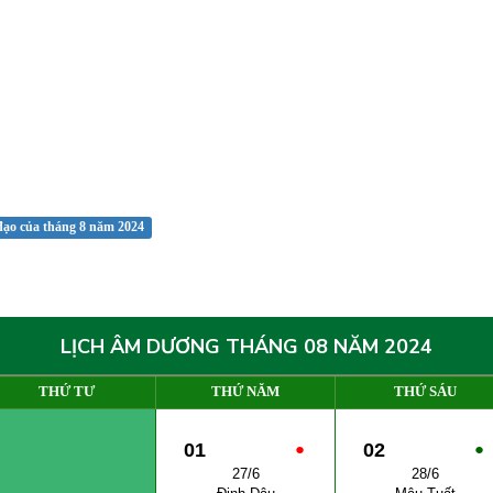
đạo của tháng 8 năm 2024
LỊCH ÂM DƯƠNG THÁNG 08 NĂM 2024
THỨ TƯ
THỨ NĂM
THỨ SÁU
01
●
02
●
27/6
28/6