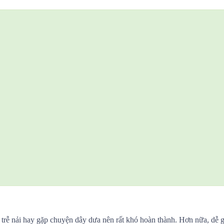
trễ nải hay gặp chuyện dây dưa nên rất khó hoàn thành. Hơn nữa, dễ g