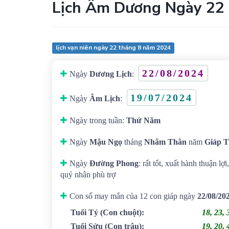
Lịch Âm Dương Ngày 22
lịch vạn niên ngày 22 tháng 8 năm 2024
22/08/2024
Ngày
Dương Lịch
:
19/07/2024
Ngày
Âm Lịch
:
Ngày trong tuần:
Thứ Năm
Ngày
Mậu Ngọ
tháng
Nhâm Thân
năm
Giáp T
Ngày
Đường Phong
: rất tốt, xuất hành thuận l
quý nhân phù trợ
Con số may mắn của 12 con giáp ngày
22/08/20
Tuổi Tý
(Con chuột)
:
18, 23, 
Tuổi Sửu
(Con trâu)
:
19, 20, 