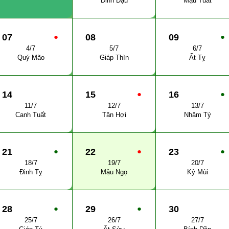
Đinh Dậu
Mậu Tuất
07
●
08
09
●
4/7
5/7
6/7
Quý Mão
Giáp Thìn
Ất Tỵ
14
15
●
16
●
11/7
12/7
13/7
Canh Tuất
Tân Hợi
Nhâm Tý
21
●
22
●
23
●
18/7
19/7
20/7
Đinh Tỵ
Mậu Ngọ
Kỷ Mùi
28
●
29
●
30
25/7
26/7
27/7