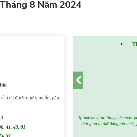
 Tháng 8 Năm 2024
T
hìn
ợi, cầu tài được như ý muốn, gặp
24
If time be of all things the most 
thời gian là thứ đáng giá nhất,
36, 41, 43, 81
45, 54