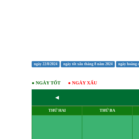
ngày 22/8/2024
ngày tốt xấu tháng 8 năm 2024
ngày hoàng 
●
NGÀY TỐT
●
NGÀY XẤU
◄
THỨ HAI
THỨ BA