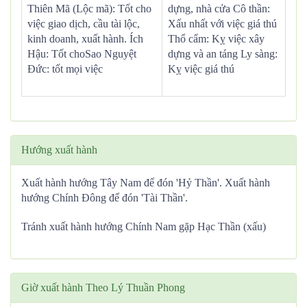
Thiên Mã (Lộc mã): Tốt cho
dựng, nhà cửa Cô thần:
việc giao dịch, cầu tài lộc,
Xấu nhất với việc giá thú
kinh doanh, xuất hành. Ích
Thổ cẩm: Kỵ việc xây
Hậu: Tốt choSao Nguyệt
dựng và an táng Ly sàng:
Đức: tốt mọi việc
Kỵ việc giá thú
Hướng xuất hành
Xuất hành hướng Tây Nam để đón 'Hỷ Thần'. Xuất hành
hướng Chính Đông để đón 'Tài Thần'.
Tránh xuất hành hướng Chính Nam gặp Hạc Thần (xấu)
Giờ xuất hành Theo Lý Thuần Phong