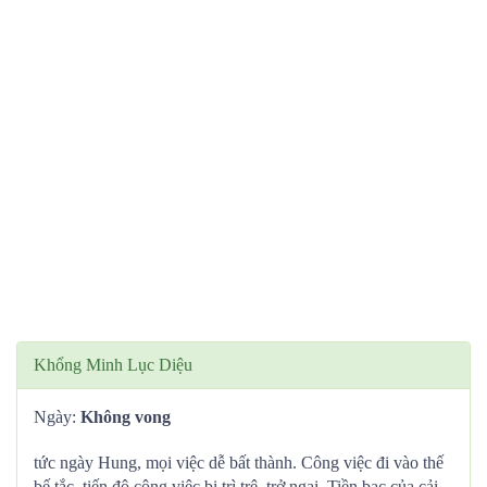
Khổng Minh Lục Diệu
Ngày:
Không vong
tức ngày Hung, mọi việc dễ bất thành. Công việc đi vào thế
bế tắc, tiến độ công việc bị trì trệ, trở ngại. Tiền bạc của cải