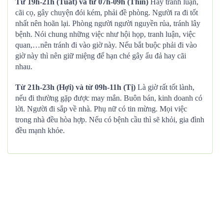
Từ 19h-21h (Tuất) và từ 07h-09h (Thìn)
Hay tranh luận,
cãi cọ, gây chuyện đói kém, phải đề phòng. Người ra đi tốt
nhất nên hoãn lại. Phòng người người nguyền rủa, tránh lây
bệnh. Nói chung những việc như hội họp, tranh luận, việc
quan,…nên tránh đi vào giờ này. Nếu bắt buộc phải đi vào
giờ này thì nên giữ miệng để hạn ché gây ẩu đả hay cãi
nhau.
Từ 21h-23h (Hợi) và từ 09h-11h (Tị)
Là giờ rất tốt lành,
nếu đi thường gặp được may mắn. Buôn bán, kinh doanh có
lời. Người đi sắp về nhà. Phụ nữ có tin mừng. Mọi việc
trong nhà đều hòa hợp. Nếu có bệnh cầu thì sẽ khỏi, gia đình
đều mạnh khỏe.