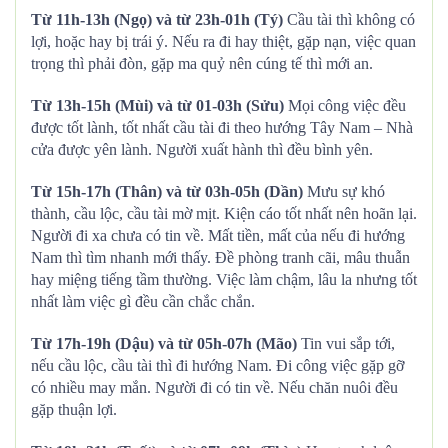
Từ 11h-13h (Ngọ) và từ 23h-01h (Tý)
Cầu tài thì không có
lợi, hoặc hay bị trái ý. Nếu ra đi hay thiệt, gặp nạn, việc quan
trọng thì phải đòn, gặp ma quỷ nên cúng tế thì mới an.
Từ 13h-15h (Mùi) và từ 01-03h (Sửu)
Mọi công việc đều
được tốt lành, tốt nhất cầu tài đi theo hướng Tây Nam – Nhà
cửa được yên lành. Người xuất hành thì đều bình yên.
Từ 15h-17h (Thân) và từ 03h-05h (Dần)
Mưu sự khó
thành, cầu lộc, cầu tài mờ mịt. Kiện cáo tốt nhất nên hoãn lại.
Người đi xa chưa có tin về. Mất tiền, mất của nếu đi hướng
Nam thì tìm nhanh mới thấy. Đề phòng tranh cãi, mâu thuẫn
hay miệng tiếng tầm thường. Việc làm chậm, lâu la nhưng tốt
nhất làm việc gì đều cần chắc chắn.
Từ 17h-19h (Dậu) và từ 05h-07h (Mão)
Tin vui sắp tới,
nếu cầu lộc, cầu tài thì đi hướng Nam. Đi công việc gặp gỡ
có nhiều may mắn. Người đi có tin về. Nếu chăn nuôi đều
gặp thuận lợi.