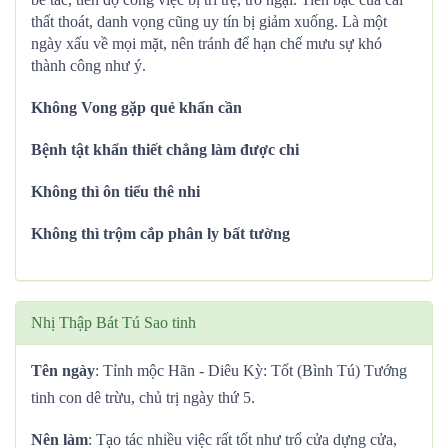
thất thoát, danh vọng cũng uy tín bị giảm xuống. Là một
ngày xấu về mọi mặt, nên tránh để hạn chế mưu sự khó
thành công như ý.
Không Vong gặp quẻ khẩn cần
Bệnh tật khẩn thiết chẳng làm được chi
Không thì ôn tiểu thê nhi
Không thì trộm cắp phân ly bất tường
Nhị Thập Bát Tú Sao tinh
Tên ngày
: Tỉnh mộc Hãn - Diêu Kỳ: Tốt (Bình Tú) Tướng
tinh con dê trừu, chủ trị ngày thứ 5.
Nên làm
: Tạo tác nhiều việc rất tốt như trổ cửa dựng cửa,