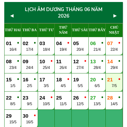
LỊCH ÂM DƯƠNG THÁNG 06 NĂM
◄
►
2026
THỨ
CHỦ
THỨ HAI
THỨ BA
THỨ TƯ
THỨ SÁU
THỨ BẨY
NĂM
NHẬT
●
●
●
●
●
01
02
03
04
05
06
07
16/4
17/4
18/4
19/4
20/4
21/4
22/4
●
●
●
●
●
08
09
10
11
12
13
14
23/4
24/4
25/4
26/4
27/4
28/4
29/4
●
●
●
●
●
15
16
17
18
19
20
21
1/5
2/5
3/5
4/5
5/5
6/5
7/5
●
●
●
●
●
22
23
24
25
26
27
28
8/5
9/5
10/5
11/5
12/5
13/5
14/5
●
29
30
15/5
16/5