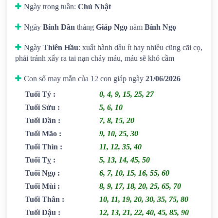
Ngày trong tuần:
Chủ Nhật
Ngày
Bính Dần
tháng
Giáp Ngọ
năm
Bính Ngọ
Ngày
Thiên Hầu
: xuất hành dầu ít hay nhiều cũng cãi cọ,
phải tránh xẩy ra tai nạn chảy máu, máu sẽ khó cầm
Con số may mắn của 12 con giáp ngày
21/06/2026
Tuổi Tý
:
0, 4, 9, 15, 25, 27
Tuổi Sửu
:
5, 6, 10
Tuổi Dần
:
7, 8, 15, 20
Tuổi Mão
:
9, 10, 25, 30
Tuổi Thìn
:
11, 12, 35, 40
Tuổi Tỵ
:
5, 13, 14, 45, 50
Tuổi Ngọ
:
6, 7, 10, 15, 16, 55, 60
Tuổi Mùi
:
8, 9, 17, 18, 20, 25, 65, 70
Tuổi Thân
:
10, 11, 19, 20, 30, 35, 75, 80
Tuổi Dậu
:
12, 13, 21, 22, 40, 45, 85, 90