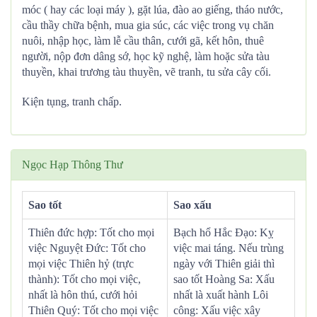
móc ( hay các loại máy ), gặt lúa, đào ao giếng, tháo nước,
cầu thầy chữa bệnh, mua gia súc, các việc trong vụ chăn
nuôi, nhập học, làm lễ cầu thân, cưới gã, kết hôn, thuê
người, nộp đơn dâng sớ, học kỹ nghệ, làm hoặc sửa tàu
thuyền, khai trương tàu thuyền, vẽ tranh, tu sửa cây cối.
Kiện tụng, tranh chấp.
Ngọc Hạp Thông Thư
Sao tốt
Sao xấu
Thiên đức hợp: Tốt cho mọi
Bạch hổ Hắc Đạo: Kỵ
việc Nguyệt Đức: Tốt cho
việc mai táng. Nếu trùng
mọi việc Thiên hỷ (trực
ngày với Thiên giải thì
thành): Tốt cho mọi việc,
sao tốt Hoàng Sa: Xấu
nhất là hôn thú, cưới hỏi
nhất là xuất hành Lôi
Thiên Quý: Tốt cho mọi việc
công: Xấu việc xây