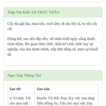
Thập Nhị Kiến Trừ TRỰC THÂU
Cấy lúa gặt lúa, mua trâu, nuôi tằm, đi săn thú cá, tu sửa cây
cối
Động thổ, san nền đắp nền, nữ nhân khởi ngày uống thuốc
chưa bệnh, lên quan lãnh chức, thừa kế chức tước hay sự
nghiệp, vào làm hành chính, nộp đơn dâng sớ, mưu sự khuất
tất.
Ngọc Hạp Thông Thư
Sao tốt
Sao xấu
U Vi tinh: Tốt
Huyền Vũ Hắc Đạo: Kỵ việc mai táng
cho mọi việc
Tiểu Hồng Sa: Xấu cho mọi việc Địa