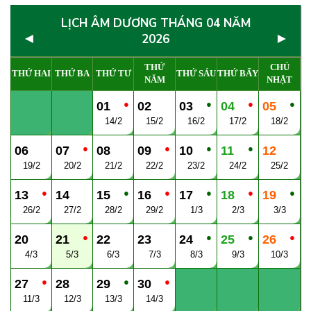
LỊCH ÂM DƯƠNG THÁNG 04 NĂM
◄
►
2026
THỨ
CHỦ
THỨ HAI
THỨ BA
THỨ TƯ
THỨ SÁU
THỨ BẨY
NĂM
NHẬT
●
●
●
●
01
02
03
04
05
14/2
15/2
16/2
17/2
18/2
●
●
●
●
06
07
08
09
10
11
12
19/2
20/2
21/2
22/2
23/2
24/2
25/2
●
●
●
●
●
●
13
14
15
16
17
18
19
26/2
27/2
28/2
29/2
1/3
2/3
3/3
●
●
●
●
20
21
22
23
24
25
26
4/3
5/3
6/3
7/3
8/3
9/3
10/3
●
●
●
27
28
29
30
11/3
12/3
13/3
14/3