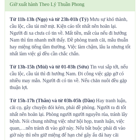
Giờ xuất hành Theo Lý Thuần Phong
Từ 11h-13h (Ngọ) và từ 23h-01h (Tý)
Mưu sự khó thành,
cầu lộc, cầu tài mờ mịt. Kiện cáo tốt nhất nên hoãn lại.
Người đi xa chưa có tin về. Mất tiền, mất của nếu đi hướng
Nam thì tìm nhanh mới thấy. Đề phòng tranh cãi, mâu thuẫn
hay miệng tiếng tầm thường. Việc làm chậm, lâu la nhưng tốt
nhất làm việc gì đều cần chắc chắn.
Từ 13h-15h (Mùi) và từ 01-03h (Sửu)
Tin vui sắp tới, nếu
cầu lộc, cầu tài thì đi hướng Nam. Đi công việc gặp gỡ có
nhiều may mắn. Người đi có tin về. Nếu chăn nuôi đều gặp
thuận lợi.
Từ 15h-17h (Thân) và từ 03h-05h (Dần)
Hay tranh luận,
cãi cọ, gây chuyện đói kém, phải đề phòng. Người ra đi tốt
nhất nên hoãn lại. Phòng người người nguyền rủa, tránh lây
bệnh. Nói chung những việc như hội họp, tranh luận, việc
quan,…nên tránh đi vào giờ này. Nếu bắt buộc phải đi vào
giờ này thì nên giữ miệng để hạn ché gây ẩu đả hay cãi