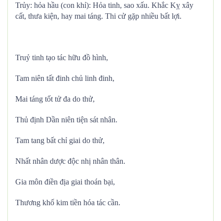
Trủy: hỏa hầu (con khỉ): Hỏa tinh, sao xấu. Khắc Kỵ xây
cất, thưa kiện, hay mai táng. Thi cử gặp nhiều bất lợi.
Truỷ tinh tạo tác hữu đồ hình,
Tam niên tất đinh chủ linh đinh,
Mai táng tốt tử đa do thử,
Thủ định Dần niên tiện sát nhân.
Tam tang bất chỉ giai do thử,
Nhất nhân dược độc nhị nhân thân.
Gia môn điền địa giai thoán bại,
Thương khố kim tiền hóa tác cần.