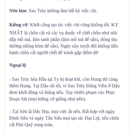
Nên làm
: Sao Trủy không làm bất kỳ việc chi.
Kiêng cữ
: Khởi công tạo tác việc chi cũng không tốt. KỴ
NHẤT là chôn cất và các vụ thuộc về chết chôn như sửa
đắp mồ mả, làm sanh phần (làm mồ mã để sẵn), đóng thọ
đường (đóng hòm để sẵn). Ngày này tuyệt đối không tiến
hành chôn cất người chết để tránh gặp điềm dữ
Ngoại lệ
:
- Sao Trủy hỏa Hầu tại Tỵ bị đoạt khí, còn Hung thì càng
thêm Hung. Tại Dậu rất tốt, vì Sao Trủy Đăng Viên ở Dậu
đem khởi động và thăng tiến. Tuy nhiên phạm vào Phục
Đoạn Sát (mọi kiêng cữ giống như trên).
- Tại Sửu là Đắc Địa, mọi việc ắt nên. Rất hợp với ngày
Đinh Sửu và ngày Tân Sửu mọi tạo tác Đại Lợi, nếu chôn
cất Phú Quý song toàn.