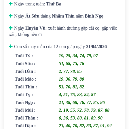
Ngày trong tuần:
Thứ Ba
Ngày
Ất Sửu
tháng
Nhâm Thìn
năm
Bính Ngọ
Ngày
Huyền Vũ
: xuất hành thường gặp cãi cọ, gặp việc
xấu, không nên đi
Con số may mắn của 12 con giáp ngày
21/04/2026
Tuổi Tý
:
19, 25, 34, 74, 79, 97
Tuổi Sửu
:
51, 68, 75, 76
Tuổi Dần
:
2, 77, 78, 85
Tuổi Mão
:
19, 36, 79, 80
Tuổi Thìn
:
53, 70, 81, 82
Tuổi Tỵ
:
4, 51, 75, 83, 84, 87
Tuổi Ngọ
:
21, 38, 68, 76, 77, 85, 86
Tuổi Mùi
:
2, 19, 55, 72, 78, 79, 87, 88
Tuổi Thân
:
6, 36, 53, 80, 81, 89, 90
Tuổi Dậu
:
23, 40, 70, 82, 83, 87, 91, 92