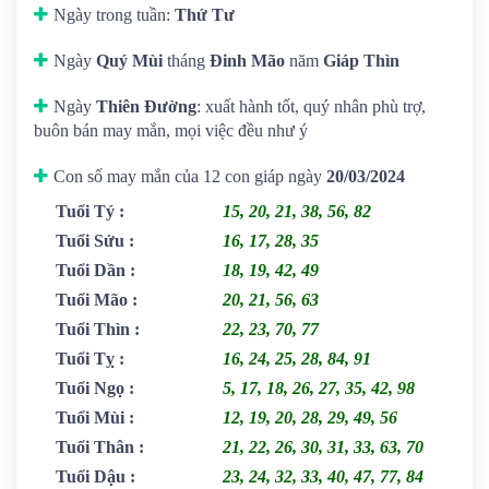
Ngày trong tuần:
Thứ Tư
Ngày
Quý Mùi
tháng
Đinh Mão
năm
Giáp Thìn
Ngày
Thiên Đường
: xuất hành tốt, quý nhân phù trợ,
buôn bán may mắn, mọi việc đều như ý
Con số may mắn của 12 con giáp ngày
20/03/2024
Tuổi Tý
:
15, 20, 21, 38, 56, 82
Tuổi Sửu
:
16, 17, 28, 35
Tuổi Dần
:
18, 19, 42, 49
Tuổi Mão
:
20, 21, 56, 63
Tuổi Thìn
:
22, 23, 70, 77
Tuổi Tỵ
:
16, 24, 25, 28, 84, 91
Tuổi Ngọ
:
5, 17, 18, 26, 27, 35, 42, 98
Tuổi Mùi
:
12, 19, 20, 28, 29, 49, 56
Tuổi Thân
:
21, 22, 26, 30, 31, 33, 63, 70
Tuổi Dậu
:
23, 24, 32, 33, 40, 47, 77, 84