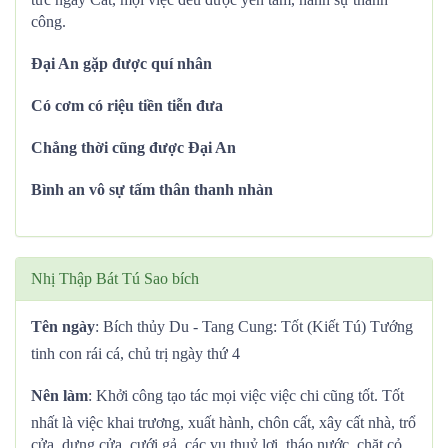
công.
Đại An gặp được quí nhân
Có cơm có riệu tiền tiễn đưa
Chẳng thời cũng được Đại An
Bình an vô sự tấm thân thanh nhàn
Nhị Thập Bát Tú Sao bích
Tên ngày
: Bích thủy Du - Tang Cung: Tốt (Kiết Tú) Tướng
tinh con rái cá, chủ trị ngày thứ 4
Nên làm
: Khởi công tạo tác mọi việc việc chi cũng tốt. Tốt
nhất là việc khai trương, xuất hành, chôn cất, xây cất nhà, trổ
cửa, dựng cửa, cưới gả, các vụ thuỷ lợi, tháo nước, chặt cỏ