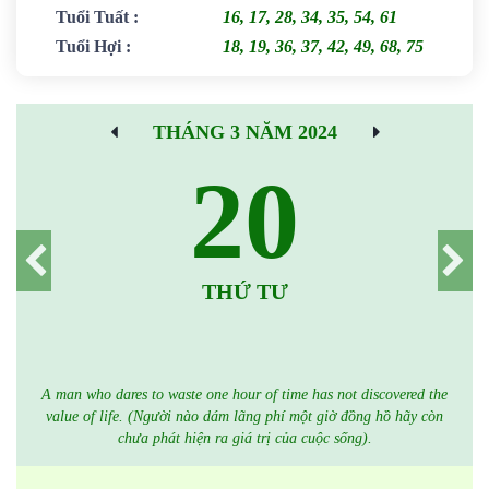
Tuổi Tuất
:
16, 17, 28, 34, 35, 54, 61
Tuổi Hợi
:
18, 19, 36, 37, 42, 49, 68, 75
THÁNG 3 NĂM 2024
20
THỨ TƯ
A man who dares to waste one hour of time has not discovered the
value of life. (Người nào dám lãng phí một giờ đồng hồ hãy còn
chưa phát hiện ra giá trị của cuộc sống).