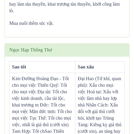
hay làm tàu thuyền, khai trương tàu thuyền, khởi công làm
lò.
Mua nuôi thêm súc vật.
Ngọc Hạp Thông Thư
Sao tốt
Sao xấu
Kim Đường Hoàng Đạo - Tốt
Đại Hao (Tử khí, quan
cho mọi việc Thiên Quý: Tốt
phú): Xấu cho mọi
cho mọi việc Địa tài: Tốt cho
việc Hoả tai: Xấu với
việc kinh doanh, cầu tài lộc,
việc làm nhà hay lợp
khai trương m Đức: Tốt cho
nhà Nhân Cách: Xấu
mọi việc Mãn đức tinh: Tốt cho
đối với giá thú cưới
mọi việc Tục Thế: Tốt cho mọi
hỏi, khởi tạo Trùng
việc, nhất là giá thú (cưới xin)
Tang: Kiêng kỵ giá thú
Tam Hợp: Tốt chSao Thiên
(cưới xin), an táng hay