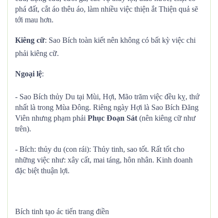
phá đất, cắt áo thêu áo, làm nhiều việc thiện ắt Thiện quả sẽ
tới mau hơn.
Kiêng cữ
: Sao Bích toàn kiết nên không có bất kỳ việc chi
phải kiêng cữ.
Ngoại lệ
:
- Sao Bích thủy Du tại Mùi, Hợi, Mão trăm việc đều kỵ, thứ
nhất là trong Mùa Đông. Riêng ngày Hợi là Sao Bích Đăng
Viên nhưng phạm phải
Phục Đoạn Sát
(nên kiêng cữ như
trên).
- Bích: thủy du (con rái): Thủy tinh, sao tốt. Rất tốt cho
những việc như: xây cất, mai táng, hôn nhân. Kinh doanh
đặc biệt thuận lợi.
Bích tinh tạo ác tiến trang điền