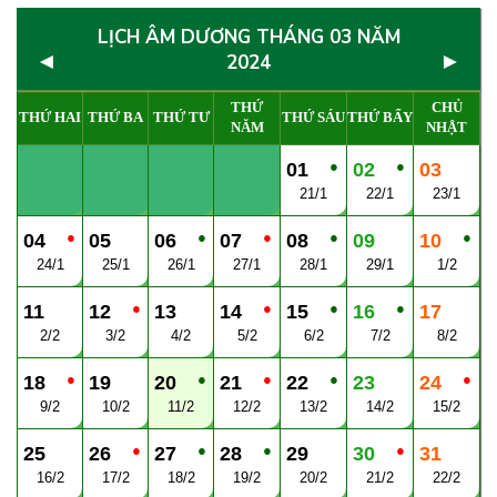
LỊCH ÂM DƯƠNG THÁNG 03 NĂM
◄
►
2024
THỨ
CHỦ
THỨ HAI
THỨ BA
THỨ TƯ
THỨ SÁU
THỨ BẨY
NĂM
NHẬT
●
●
01
02
03
21/1
22/1
23/1
●
●
●
●
●
04
05
06
07
08
09
10
24/1
25/1
26/1
27/1
28/1
29/1
1/2
●
●
●
●
11
12
13
14
15
16
17
2/2
3/2
4/2
5/2
6/2
7/2
8/2
●
●
●
●
●
18
19
20
21
22
23
24
9/2
10/2
11/2
12/2
13/2
14/2
15/2
●
●
●
●
25
26
27
28
29
30
31
16/2
17/2
18/2
19/2
20/2
21/2
22/2