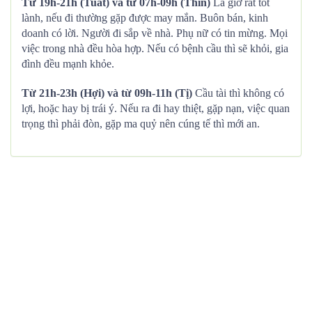
Từ 19h-21h (Tuất) và từ 07h-09h (Thìn)
Là giờ rất tốt
lành, nếu đi thường gặp được may mắn. Buôn bán, kinh
doanh có lời. Người đi sắp về nhà. Phụ nữ có tin mừng. Mọi
việc trong nhà đều hòa hợp. Nếu có bệnh cầu thì sẽ khỏi, gia
đình đều mạnh khỏe.
Từ 21h-23h (Hợi) và từ 09h-11h (Tị)
Cầu tài thì không có
lợi, hoặc hay bị trái ý. Nếu ra đi hay thiệt, gặp nạn, việc quan
trọng thì phải đòn, gặp ma quỷ nên cúng tế thì mới an.