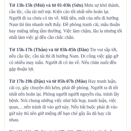
Từ 13h-15h (Mùi) và từ 01-03h (Sửu)
Mưu sự khó thành,
cầu lộc, cầu tài mờ mịt. Kiện cáo tốt nhất nên hoãn lại.
Người đi xa chưa có tin về. Mất tiền, mất của nếu đi hướng
Nam thì tìm nhanh mới thấy. Đề phòng tranh cãi, mâu thuẫn
hay miệng tiếng tầm thường. Việc làm chậm, lâu la nhưng tốt
nhất làm việc gì đều cần chắc chắn.
Từ 15h-17h (Thân) và từ 03h-05h (Dần)
Tin vui sắp tới,
nếu cầu lộc, cầu tài thì đi hướng Nam. Đi công việc gặp gỡ
có nhiều may mắn. Người đi có tin về. Nếu chăn nuôi đều
gặp thuận lợi.
Từ 17h-19h (Dậu) và từ 05h-07h (Mão)
Hay tranh luận,
cãi cọ, gây chuyện đói kém, phải đề phòng. Người ra đi tốt
nhất nên hoãn lại. Phòng người người nguyền rủa, tránh lây
bệnh. Nói chung những việc như hội họp, tranh luận, việc
quan,…nên tránh đi vào giờ này. Nếu bắt buộc phải đi vào
giờ này thì nên giữ miệng để hạn ché gây ẩu đả hay cãi
nhau.