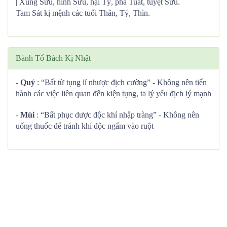
| Xung Sửu, hình Sửu, hại Tý, phá Tuất, tuyệt Sửu.
Tam Sát kị mệnh các tuổi Thân, Tý, Thìn.
Bành Tổ Bách Kị Nhật
-
Quý
: “Bất từ tụng lí nhược địch cường” - Không nên tiến
hành các việc liên quan đến kiện tụng, ta lý yếu địch lý mạnh
-
Mùi
: “Bất phục dược độc khí nhập tràng” - Không nên
uống thuốc để tránh khí độc ngấm vào ruột