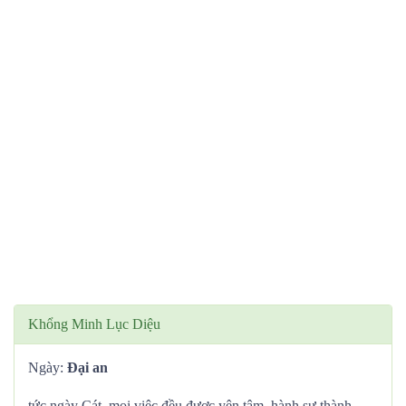
Khổng Minh Lục Diệu
Ngày:
Đại an
tức ngày Cát, mọi việc đều được yên tâm, hành sự thành