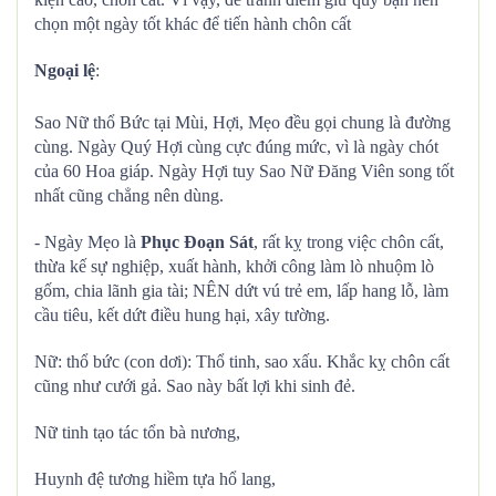
chọn một ngày tốt khác để tiến hành chôn cất
Ngoại lệ
:
Sao Nữ thổ Bức tại Mùi, Hợi, Mẹo đều gọi chung là đường
cùng. Ngày Quý Hợi cùng cực đúng mức, vì là ngày chót
của 60 Hoa giáp. Ngày Hợi tuy Sao Nữ Đăng Viên song tốt
nhất cũng chẳng nên dùng.
- Ngày Mẹo là
Phục Đoạn Sát
, rất kỵ trong việc chôn cất,
thừa kế sự nghiệp, xuất hành, khởi công làm lò nhuộm lò
gốm, chia lãnh gia tài; NÊN dứt vú trẻ em, lấp hang lỗ, làm
cầu tiêu, kết dứt điều hung hại, xây tường.
Nữ: thổ bức (con dơi): Thổ tinh, sao xấu. Khắc kỵ chôn cất
cũng như cưới gả. Sao này bất lợi khi sinh đẻ.
Nữ tinh tạo tác tổn bà nương,
Huynh đệ tương hiềm tựa hổ lang,