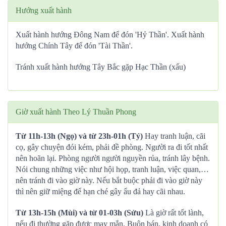
Hướng xuất hành
Xuất hành hướng Đông Nam để đón 'Hỷ Thần'. Xuất hành
hướng Chính Tây để đón 'Tài Thần'.
Tránh xuất hành hướng Tây Bắc gặp Hạc Thần (xấu)
Giờ xuất hành Theo Lý Thuần Phong
Từ 11h-13h (Ngọ) và từ 23h-01h (Tý)
Hay tranh luận, cãi
cọ, gây chuyện đói kém, phải đề phòng. Người ra đi tốt nhất
nên hoãn lại. Phòng người người nguyền rủa, tránh lây bệnh.
Nói chung những việc như hội họp, tranh luận, việc quan,…
nên tránh đi vào giờ này. Nếu bắt buộc phải đi vào giờ này
thì nên giữ miệng để hạn ché gây ẩu đả hay cãi nhau.
Từ 13h-15h (Mùi) và từ 01-03h (Sửu)
Là giờ rất tốt lành,
nếu đi thường gặp được may mắn. Buôn bán, kinh doanh có