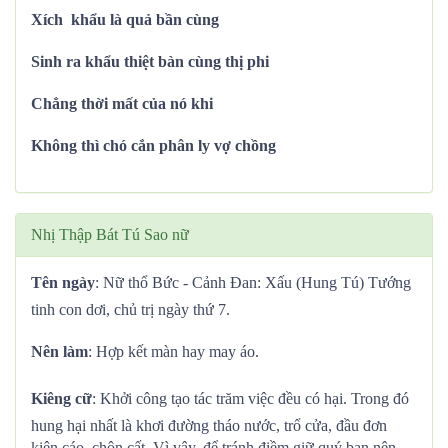
Xích khẩu là quả bần cùng
Sinh ra khẩu thiệt bàn cùng thị phi
Chẳng thời mất của nó khi
Không thì chó cắn phân ly vợ chồng
Nhị Thập Bát Tú Sao nữ
Tên ngày
: Nữ thổ Bức - Cảnh Đan: Xấu (Hung Tú) Tướng
tinh con dơi, chủ trị ngày thứ 7.
Nên làm
: Hợp kết màn hay may áo.
Kiêng cữ
: Khởi công tạo tác trăm việc đều có hại. Trong đó
hung hại nhất là khơi đường tháo nước, trổ cửa, đầu đơn
kiện cáo, chôn cất. Vì vậy, để tránh điềm giữ quý bạn nên