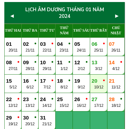
LỊCH ÂM DƯƠNG THÁNG 01 NĂM
◄
►
2024
THỨ
CHỦ
THỨ HAI
THỨ BA
THỨ TƯ
THỨ SÁU
THỨ BẨY
NĂM
NHẬT
●
●
●
●
01
02
03
04
05
06
07
20/11
21/11
22/11
23/11
24/11
25/11
26/11
●
●
●
●
●
●
08
09
10
11
12
13
14
27/11
28/11
29/11
1/12
2/12
3/12
4/12
●
●
●
●
15
16
17
18
19
20
21
5/12
6/12
7/12
8/12
9/12
10/12
11/12
●
●
●
●
●
22
23
24
25
26
27
28
12/12
13/12
14/12
15/12
16/12
17/12
18/12
●
●
29
30
31
19/12
20/12
21/12