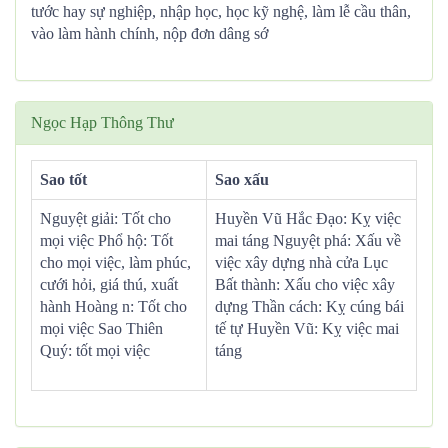
tước hay sự nghiệp, nhập học, học kỹ nghệ, làm lễ cầu thân,
vào làm hành chính, nộp đơn dâng sớ
Ngọc Hạp Thông Thư
Sao tốt
Sao xấu
Nguyệt giải: Tốt cho
Huyền Vũ Hắc Đạo: Kỵ việc
mọi việc Phổ hộ: Tốt
mai táng Nguyệt phá: Xấu về
cho mọi việc, làm phúc,
việc xây dựng nhà cửa Lục
cưới hỏi, giá thú, xuất
Bất thành: Xấu cho việc xây
hành Hoàng n: Tốt cho
dựng Thần cách: Kỵ cúng bái
mọi việc Sao Thiên
tế tự Huyền Vũ: Kỵ việc mai
Quý: tốt mọi việc
táng