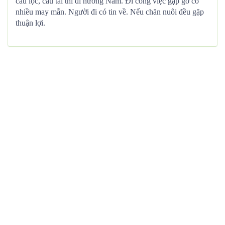
cầu lộc, cầu tài thì đi hướng Nam. Đi công việc gặp gỡ có
nhiều may mắn. Người đi có tin về. Nếu chăn nuôi đều gặp
thuận lợi.