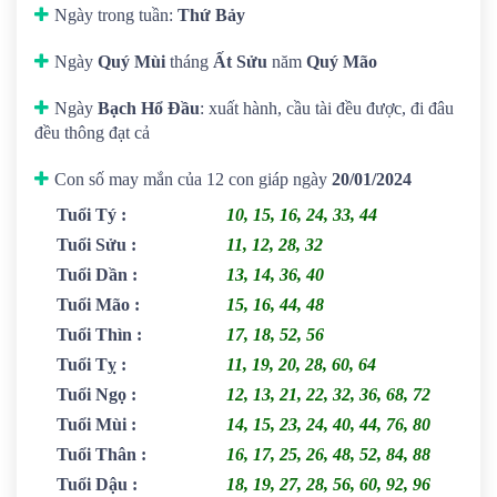
Ngày trong tuần:
Thứ Bảy
Ngày
Quý Mùi
tháng
Ất Sửu
năm
Quý Mão
Ngày
Bạch Hổ Đầu
: xuất hành, cầu tài đều được, đi đâu
đều thông đạt cả
Con số may mắn của 12 con giáp ngày
20/01/2024
Tuổi Tý
:
10, 15, 16, 24, 33, 44
Tuổi Sửu
:
11, 12, 28, 32
Tuổi Dần
:
13, 14, 36, 40
Tuổi Mão
:
15, 16, 44, 48
Tuổi Thìn
:
17, 18, 52, 56
Tuổi Tỵ
:
11, 19, 20, 28, 60, 64
Tuổi Ngọ
:
12, 13, 21, 22, 32, 36, 68, 72
Tuổi Mùi
:
14, 15, 23, 24, 40, 44, 76, 80
Tuổi Thân
:
16, 17, 25, 26, 48, 52, 84, 88
Tuổi Dậu
:
18, 19, 27, 28, 56, 60, 92, 96