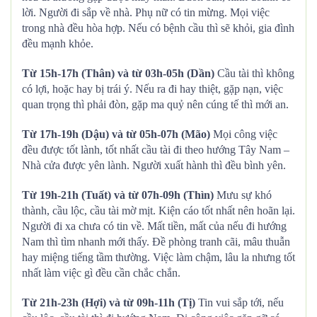
lời. Người đi sắp về nhà. Phụ nữ có tin mừng. Mọi việc
trong nhà đều hòa hợp. Nếu có bệnh cầu thì sẽ khỏi, gia đình
đều mạnh khỏe.
Từ 15h-17h (Thân) và từ 03h-05h (Dần)
Cầu tài thì không
có lợi, hoặc hay bị trái ý. Nếu ra đi hay thiệt, gặp nạn, việc
quan trọng thì phải đòn, gặp ma quỷ nên cúng tế thì mới an.
Từ 17h-19h (Dậu) và từ 05h-07h (Mão)
Mọi công việc
đều được tốt lành, tốt nhất cầu tài đi theo hướng Tây Nam –
Nhà cửa được yên lành. Người xuất hành thì đều bình yên.
Từ 19h-21h (Tuất) và từ 07h-09h (Thìn)
Mưu sự khó
thành, cầu lộc, cầu tài mờ mịt. Kiện cáo tốt nhất nên hoãn lại.
Người đi xa chưa có tin về. Mất tiền, mất của nếu đi hướng
Nam thì tìm nhanh mới thấy. Đề phòng tranh cãi, mâu thuẫn
hay miệng tiếng tầm thường. Việc làm chậm, lâu la nhưng tốt
nhất làm việc gì đều cần chắc chắn.
Từ 21h-23h (Hợi) và từ 09h-11h (Tị)
Tin vui sắp tới, nếu