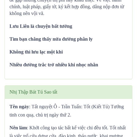
chính, luật pháp, giấy tờ, ký kết hợp đồng, dâng nộp đơn từ
không nên vội vã.
Lưu Liên là chuyện bất tường
Tìm bạn chẳng thấy nửa đường phân ly
Không thì lưu lạc một khi
Nhiều đường trắc trở nhiều khi nhọc nhằn
Nhị Thập Bát Tú Sao tất
Tên ngày
: Tất nguyệt Ô - Trần Tuấn: Tốt (Kiết Tú) Tướng
tinh con quạ, chủ trị ngày thứ 2.
Nên làm
: Khởi công tạo tác bất kể việc chi đều tốt. Tốt nhất
là việc trổ cửa dựng cửa, đào kinh, tháo nước, khai mương,