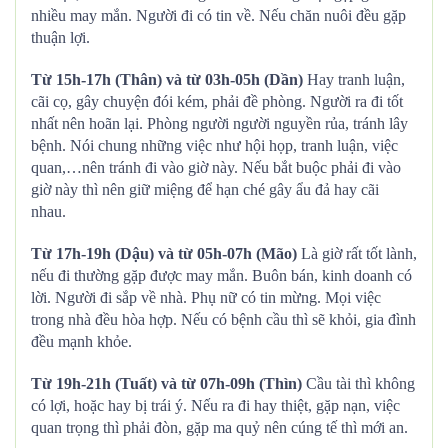
nhiều may mắn. Người đi có tin về. Nếu chăn nuôi đều gặp
thuận lợi.
Từ 15h-17h (Thân) và từ 03h-05h (Dần)
Hay tranh luận,
cãi cọ, gây chuyện đói kém, phải đề phòng. Người ra đi tốt
nhất nên hoãn lại. Phòng người người nguyền rủa, tránh lây
bệnh. Nói chung những việc như hội họp, tranh luận, việc
quan,…nên tránh đi vào giờ này. Nếu bắt buộc phải đi vào
giờ này thì nên giữ miệng để hạn ché gây ẩu đả hay cãi
nhau.
Từ 17h-19h (Dậu) và từ 05h-07h (Mão)
Là giờ rất tốt lành,
nếu đi thường gặp được may mắn. Buôn bán, kinh doanh có
lời. Người đi sắp về nhà. Phụ nữ có tin mừng. Mọi việc
trong nhà đều hòa hợp. Nếu có bệnh cầu thì sẽ khỏi, gia đình
đều mạnh khỏe.
Từ 19h-21h (Tuất) và từ 07h-09h (Thìn)
Cầu tài thì không
có lợi, hoặc hay bị trái ý. Nếu ra đi hay thiệt, gặp nạn, việc
quan trọng thì phải đòn, gặp ma quỷ nên cúng tế thì mới an.