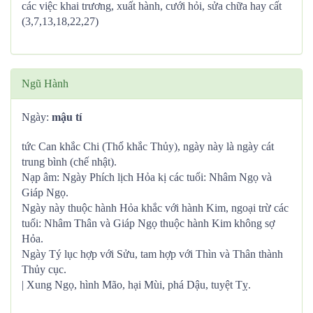
các việc khai trương, xuất hành, cưới hỏi, sửa chữa hay cất
(3,7,13,18,22,27)
Ngũ Hành
Ngày:
mậu tí
tức Can khắc Chi (Thổ khắc Thủy), ngày này là ngày cát
trung bình (chế nhật).
Nạp âm: Ngày Phích lịch Hỏa kị các tuổi: Nhâm Ngọ và
Giáp Ngọ.
Ngày này thuộc hành Hỏa khắc với hành Kim, ngoại trừ các
tuổi: Nhâm Thân và Giáp Ngọ thuộc hành Kim không sợ
Hỏa.
Ngày Tý lục hợp với Sửu, tam hợp với Thìn và Thân thành
Thủy cục.
| Xung Ngọ, hình Mão, hại Mùi, phá Dậu, tuyệt Tỵ.