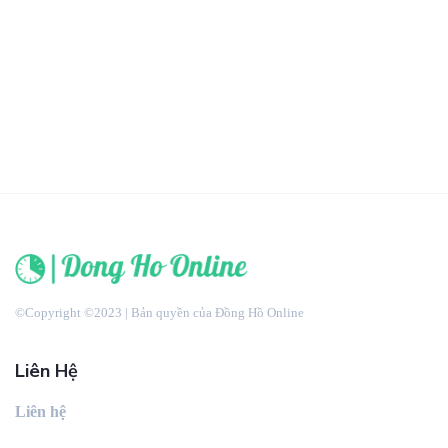
©Copyright ©2023 | Bản quyền của Đồng Hồ Online
Liên Hệ
Liên hệ