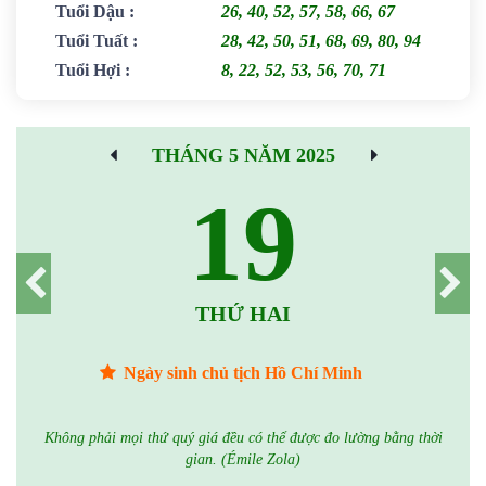
Tuổi Dậu
:
26, 40, 52, 57, 58, 66, 67
Tuổi Tuất
:
28, 42, 50, 51, 68, 69, 80, 94
Tuổi Hợi
:
8, 22, 52, 53, 56, 70, 71
THÁNG 5 NĂM 2025
19
THỨ HAI
Ngày sinh chủ tịch Hồ Chí Minh
Không phải mọi thứ quý giá đều có thể được đo lường bằng thời
gian. (Émile Zola)