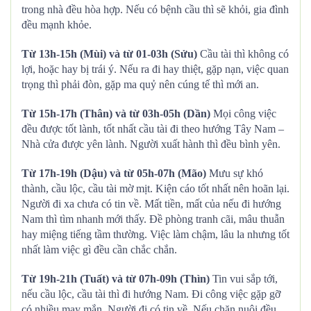
trong nhà đều hòa hợp. Nếu có bệnh cầu thì sẽ khỏi, gia đình
đều mạnh khỏe.
Từ 13h-15h (Mùi) và từ 01-03h (Sửu)
Cầu tài thì không có
lợi, hoặc hay bị trái ý. Nếu ra đi hay thiệt, gặp nạn, việc quan
trọng thì phải đòn, gặp ma quỷ nên cúng tế thì mới an.
Từ 15h-17h (Thân) và từ 03h-05h (Dần)
Mọi công việc
đều được tốt lành, tốt nhất cầu tài đi theo hướng Tây Nam –
Nhà cửa được yên lành. Người xuất hành thì đều bình yên.
Từ 17h-19h (Dậu) và từ 05h-07h (Mão)
Mưu sự khó
thành, cầu lộc, cầu tài mờ mịt. Kiện cáo tốt nhất nên hoãn lại.
Người đi xa chưa có tin về. Mất tiền, mất của nếu đi hướng
Nam thì tìm nhanh mới thấy. Đề phòng tranh cãi, mâu thuẫn
hay miệng tiếng tầm thường. Việc làm chậm, lâu la nhưng tốt
nhất làm việc gì đều cần chắc chắn.
Từ 19h-21h (Tuất) và từ 07h-09h (Thìn)
Tin vui sắp tới,
nếu cầu lộc, cầu tài thì đi hướng Nam. Đi công việc gặp gỡ
có nhiều may mắn. Người đi có tin về. Nếu chăn nuôi đều