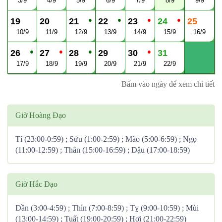
3/9
4/9
5/9
6/9
7/9
8/9
9/9
●
●
●
●
19
20
21
22
23
24
25
10/9
11/9
12/9
13/9
14/9
15/9
16/9
●
●
●
●
26
27
28
29
30
31
17/9
18/9
19/9
20/9
21/9
22/9
Bấm vào ngày để xem chi tiết
Giờ Hoàng Đạo
Tí (23:00-0:59) ; Sửu (1:00-2:59) ; Mão (5:00-6:59) ; Ngọ
(11:00-12:59) ; Thân (15:00-16:59) ; Dậu (17:00-18:59)
Giờ Hắc Đạo
Dần (3:00-4:59) ; Thìn (7:00-8:59) ; Tỵ (9:00-10:59) ; Mùi
(13:00-14:59) ; Tuất (19:00-20:59) ; Hợi (21:00-22:59)