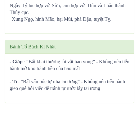
Ngày Tý lục hợp với Sửu, tam hợp với Thìn và Thân thành
Thủy cục.
| Xung Ngọ, hình Mão, hại Mùi, phá Dậu, tuyệt Tỵ.
Bành Tổ Bách Kị Nhật
-
Giáp
: “Bất khai thương tài vật hao vong” - Không nên tiến
hành mở kho tránh tiền của hao mất
-
Tí
: “Bất vấn bốc tự nhạ tai ương” - Không nên tiến hành
gieo quẻ hỏi việc để tránh tự rước lấy tai ương