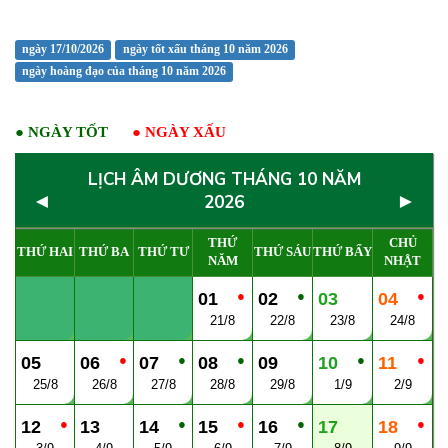
ngày 17/10/2026
ngày tốt xấu tháng 10 năm 2026
ngày hoàng đạo của tháng 10 năm 2026
●
NGÀY TỐT
●
NGÀY XẤU
LỊCH ÂM DƯƠNG THÁNG 10 NĂM
◄
►
2026
THỨ
CHỦ
THỨ HAI
THỨ BA
THỨ TƯ
THỨ SÁU
THỨ BẨY
NĂM
NHẬT
●
●
●
01
02
03
04
21/8
22/8
23/8
24/8
●
●
●
●
●
05
06
07
08
09
10
11
25/8
26/8
27/8
28/8
29/8
1/9
2/9
●
●
●
●
●
12
13
14
15
16
17
18