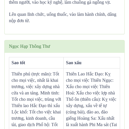
thêm người, vào học kỹ nghệ, làm chuồng gà ngỗng vịt.
Lên quan lĩnh chức, uống thuốc, vào làm hành chính, dâng
nộp đơn từ.
Ngọc Hạp Thông Thư
Sao tốt
Sao xấu
Thiên phú (trực mãn): Tốt
Thiên Lao Hắc Đạo: Kỵ
cho mọi việc, nhất là khai
cho mọi việc Thiên Ngục:
trương, việc xây dựng nhà
Xấu cho mọi việc Thiên
cửa và an táng. Minh tinh:
Hoả: Xấu cho việc lợp nhà
Tốt cho mọi việc, trùng với
Thổ ôn (thiên cẩu): Kỵ việc
Thiên lao Hắc Đạo thì xấu
xây dựng, xấu về tế tự
Lộc khố: Tốt cho việc khai
(cúng bái), đào ao, đào
trương, kinh doanh, cầu
giếng Hoàng Sa: Xấu nhất
tài, giao dịch Phổ hộ: Tốt
là xuất hành Phi Ma sát (Tai