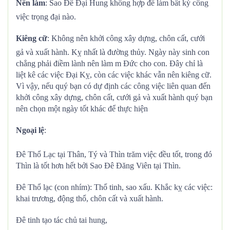
Nên làm
: Sao Đê Đại Hung không hợp để làm bất kỳ công
việc trọng đại nào.
Kiêng cữ
: Không nên khởi công xây dựng, chôn cất, cưới
gả và xuất hành. Kỵ nhất là đường thủy. Ngày này sinh con
chẳng phải điềm lành nên làm m Đức cho con. Đây chỉ là
liệt kê các việc Đại Kỵ, còn các việc khác vẫn nên kiêng cữ.
Vì vậy, nếu quý bạn có dự định các công việc liên quan đến
khởi công xây dựng, chôn cất, cưới gả và xuất hành quý bạn
nên chọn một ngày tốt khác để thực hiện
Ngoại lệ
:
Đê Thổ Lạc tại Thân, Tý và Thìn trăm việc đều tốt, trong đó
Thìn là tốt hơn hết bởi Sao Đê Đăng Viên tại Thìn.
Đê Thổ lạc (con nhím): Thổ tinh, sao xấu. Khắc kỵ các việc:
khai trương, động thổ, chôn cất và xuất hành.
Đê tinh tạo tác chủ tai hung,