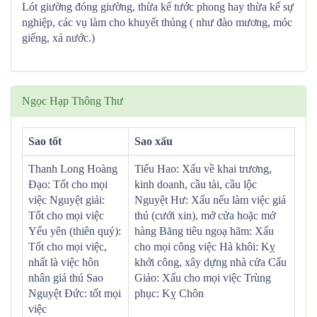
Lót giường đóng giường, thừa kế tước phong hay thừa kế sự
nghiệp, các vụ làm cho khuyết thủng ( như đào mương, móc
giếng, xả nước.)
Ngọc Hạp Thông Thư
Sao tốt
Sao xấu
Thanh Long Hoàng
Tiểu Hao: Xấu về khai trương,
Đạo: Tốt cho mọi
kinh doanh, cầu tài, cầu lộc
việc Nguyệt giải:
Nguyệt Hư: Xấu nếu làm việc giá
Tốt cho mọi việc
thú (cưới xin), mở cửa hoặc mở
Yếu yên (thiên quý):
hàng Băng tiêu ngoạ hãm: Xấu
Tốt cho mọi việc,
cho mọi công việc Hà khôi: Kỵ
nhất là việc hôn
khởi công, xây dựng nhà cửa Cẩu
nhân giá thú Sao
Giảo: Xấu cho mọi việc Trùng
Nguyệt Đức: tốt mọi
phục: Kỵ Chôn
việc