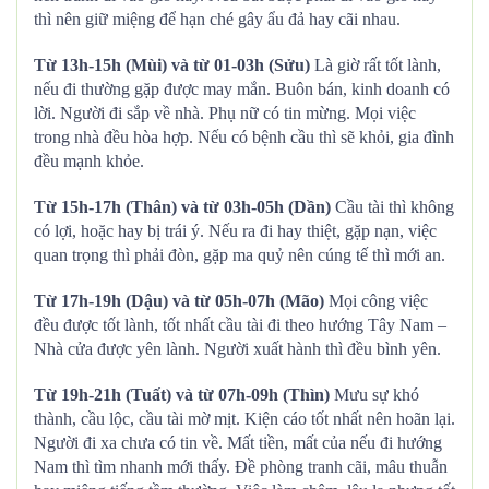
thì nên giữ miệng để hạn ché gây ẩu đả hay cãi nhau.
Từ 13h-15h (Mùi) và từ 01-03h (Sửu)
Là giờ rất tốt lành,
nếu đi thường gặp được may mắn. Buôn bán, kinh doanh có
lời. Người đi sắp về nhà. Phụ nữ có tin mừng. Mọi việc
trong nhà đều hòa hợp. Nếu có bệnh cầu thì sẽ khỏi, gia đình
đều mạnh khỏe.
Từ 15h-17h (Thân) và từ 03h-05h (Dần)
Cầu tài thì không
có lợi, hoặc hay bị trái ý. Nếu ra đi hay thiệt, gặp nạn, việc
quan trọng thì phải đòn, gặp ma quỷ nên cúng tế thì mới an.
Từ 17h-19h (Dậu) và từ 05h-07h (Mão)
Mọi công việc
đều được tốt lành, tốt nhất cầu tài đi theo hướng Tây Nam –
Nhà cửa được yên lành. Người xuất hành thì đều bình yên.
Từ 19h-21h (Tuất) và từ 07h-09h (Thìn)
Mưu sự khó
thành, cầu lộc, cầu tài mờ mịt. Kiện cáo tốt nhất nên hoãn lại.
Người đi xa chưa có tin về. Mất tiền, mất của nếu đi hướng
Nam thì tìm nhanh mới thấy. Đề phòng tranh cãi, mâu thuẫn