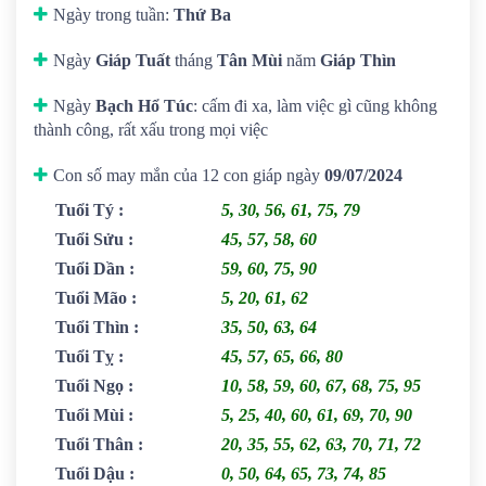
Ngày trong tuần:
Thứ Ba
Ngày
Giáp Tuất
tháng
Tân Mùi
năm
Giáp Thìn
Ngày
Bạch Hổ Túc
: cấm đi xa, làm việc gì cũng không
thành công, rất xấu trong mọi việc
Con số may mắn của 12 con giáp ngày
09/07/2024
Tuổi Tý
:
5, 30, 56, 61, 75, 79
Tuổi Sửu
:
45, 57, 58, 60
Tuổi Dần
:
59, 60, 75, 90
Tuổi Mão
:
5, 20, 61, 62
Tuổi Thìn
:
35, 50, 63, 64
Tuổi Tỵ
:
45, 57, 65, 66, 80
Tuổi Ngọ
:
10, 58, 59, 60, 67, 68, 75, 95
Tuổi Mùi
:
5, 25, 40, 60, 61, 69, 70, 90
Tuổi Thân
:
20, 35, 55, 62, 63, 70, 71, 72
Tuổi Dậu
:
0, 50, 64, 65, 73, 74, 85