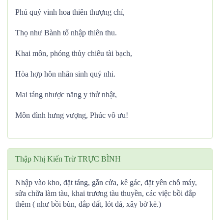
Phú quý vinh hoa thiên thượng chỉ,
Thọ như Bành tổ nhập thiên thu.
Khai môn, phóng thủy chiêu tài bạch,
Hòa hợp hôn nhân sinh quý nhi.
Mai táng nhược năng y thử nhật,
Môn đình hưng vượng, Phúc vô ưu!
Thập Nhị Kiến Trừ TRỰC BÌNH
Nhập vào kho, đặt táng, gắn cửa, kê gác, đặt yên chỗ máy,
sửa chữa làm tàu, khai trương tàu thuyền, các việc bồi đắp
thêm ( như bồi bùn, đắp đất, lót đá, xây bờ kè.)