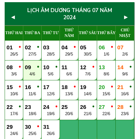
LỊCH ÂM DƯƠNG THÁNG 07 NĂM
◄
►
2024
THỨ
CHỦ
THỨ HAI
THỨ BA
THỨ TƯ
THỨ SÁU
THỨ BẨY
NĂM
NHẬT
●
●
●
●
01
02
03
04
05
06
07
26/5
27/5
28/5
29/5
30/5
1/6
2/6
●
●
●
●
●
08
09
10
11
12
13
14
3/6
4/6
5/6
6/6
7/6
8/6
9/6
●
●
●
●
●
15
16
17
18
19
20
21
10/6
11/6
12/6
13/6
14/6
15/6
16/6
●
●
●
●
●
22
23
24
25
26
27
28
17/6
18/6
19/6
20/6
21/6
22/6
23/6
●
29
30
31
24/6
25/6
26/6