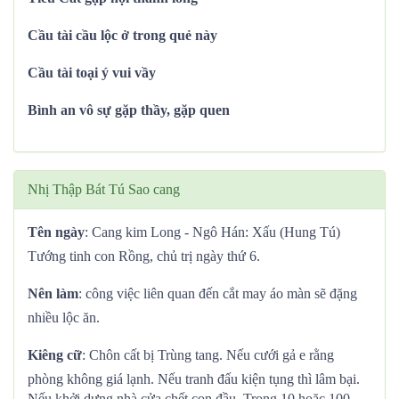
Cầu tài cầu lộc ở trong quẻ này
Cầu tài toại ý vui vầy
Bình an vô sự gặp thầy, gặp quen
Nhị Thập Bát Tú Sao cang
Tên ngày
: Cang kim Long - Ngô Hán: Xấu (Hung Tú)
Tướng tinh con Rồng, chủ trị ngày thứ 6.
Nên làm
: công việc liên quan đến cắt may áo màn sẽ đặng
nhiều lộc ăn.
Kiêng cữ
: Chôn cất bị Trùng tang. Nếu cưới gả e rằng
phòng không giá lạnh. Nếu tranh đấu kiện tụng thì lâm bại.
Nếu khởi dựng nhà cửa chết con đầu. Trong 10 hoặc 100