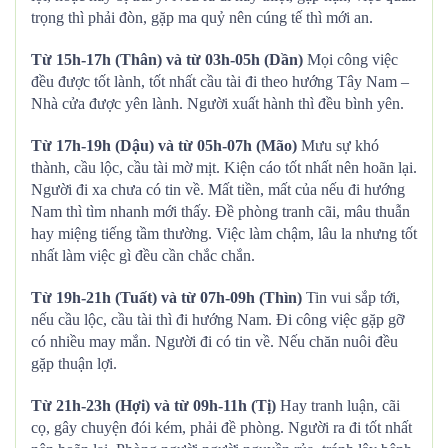
trọng thì phải đòn, gặp ma quỷ nên cúng tế thì mới an.
Từ 15h-17h (Thân) và từ 03h-05h (Dần)
Mọi công việc
đều được tốt lành, tốt nhất cầu tài đi theo hướng Tây Nam –
Nhà cửa được yên lành. Người xuất hành thì đều bình yên.
Từ 17h-19h (Dậu) và từ 05h-07h (Mão)
Mưu sự khó
thành, cầu lộc, cầu tài mờ mịt. Kiện cáo tốt nhất nên hoãn lại.
Người đi xa chưa có tin về. Mất tiền, mất của nếu đi hướng
Nam thì tìm nhanh mới thấy. Đề phòng tranh cãi, mâu thuẫn
hay miệng tiếng tầm thường. Việc làm chậm, lâu la nhưng tốt
nhất làm việc gì đều cần chắc chắn.
Từ 19h-21h (Tuất) và từ 07h-09h (Thìn)
Tin vui sắp tới,
nếu cầu lộc, cầu tài thì đi hướng Nam. Đi công việc gặp gỡ
có nhiều may mắn. Người đi có tin về. Nếu chăn nuôi đều
gặp thuận lợi.
Từ 21h-23h (Hợi) và từ 09h-11h (Tị)
Hay tranh luận, cãi
cọ, gây chuyện đói kém, phải đề phòng. Người ra đi tốt nhất