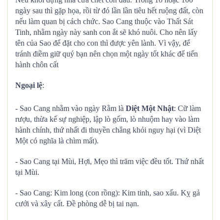
ngày sau thì gặp họa, rồi từ đó lần lần tiêu hết ruộng đất, còn
nếu làm quan bị cách chức. Sao Cang thuộc vào Thất Sát
Tinh, nhằm ngày này sanh con ắt sẽ khó nuôi. Cho nên lấy
tên của Sao để đặt cho con thì được yên lành. Vì vậy, để
tránh điềm giữ quý bạn nên chọn một ngày tốt khác để tiến
hành chôn cất
Ngoại lệ
:
- Sao Cang nhằm vào ngày Rằm là
Diệt Một Nhật
: Cữ làm
rượu, thừa kế sự nghiệp, lập lò gốm, lò nhuộm hay vào làm
hành chính, thứ nhất đi thuyền chẳng khỏi nguy hại (vì Diệt
Một có nghĩa là chìm mất).
- Sao Cang tại Mùi, Hợi, Mẹo thì trăm việc đều tốt. Thứ nhất
tại Mùi.
- Sao Cang: Kim long (con rồng): Kim tinh, sao xấu. Kỵ gả
cưới và xây cất. Đề phòng dễ bị tai nạn.