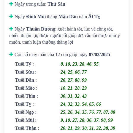
Ngày trong tuần:
Thứ Sáu
Ngày
Đinh Mùi
tháng
Mậu Dần
năm
Ất Tỵ
Ngày
Thuần Dương
: xuất hành tốt, lúc về cũng tốt,
nhiều thuận lợi, được người tốt giúp đỡ, cầu tài được như ý
muốn, tranh luận thường thắng lợi
Con số may mắn của 12 con giáp ngày
07/02/2025
Tuổi Tý
:
8, 10, 23, 28, 46, 55
Tuổi Sửu
:
24, 25, 66, 77
Tuổi Dần
:
26, 27, 88, 99
Tuổi Mão
:
10, 21, 28, 29
Tuổi Thìn
:
30, 31, 32, 43
Tuổi Tỵ
:
24, 32, 33, 54, 65, 66
Tuổi Ngọ
:
25, 26, 34, 35, 76, 77, 87, 88
Tuổi Mùi
:
9, 10, 27, 28, 36, 37, 98, 99
Tuổi Thân
:
20, 21, 29, 30, 31, 32, 38, 39