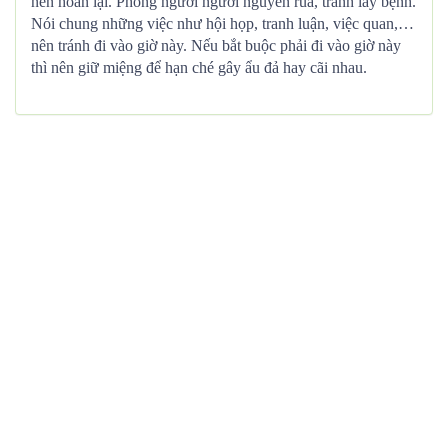
nên hoãn lại. Phòng người người nguyền rủa, tránh lây bệnh.
Nói chung những việc như hội họp, tranh luận, việc quan,…
nên tránh đi vào giờ này. Nếu bắt buộc phải đi vào giờ này
thì nên giữ miệng để hạn ché gây ẩu đả hay cãi nhau.