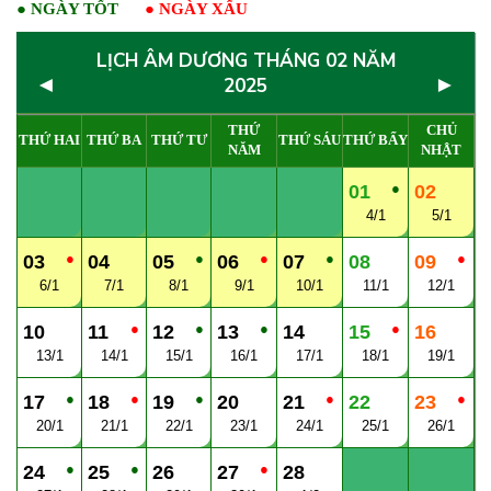
●
NGÀY TỐT
●
NGÀY XẤU
LỊCH ÂM DƯƠNG THÁNG 02 NĂM
◄
►
2025
THỨ
CHỦ
THỨ HAI
THỨ BA
THỨ TƯ
THỨ SÁU
THỨ BẨY
NĂM
NHẬT
●
01
02
4/1
5/1
●
●
●
●
●
03
04
05
06
07
08
09
6/1
7/1
8/1
9/1
10/1
11/1
12/1
●
●
●
●
10
11
12
13
14
15
16
13/1
14/1
15/1
16/1
17/1
18/1
19/1
●
●
●
●
●
17
18
19
20
21
22
23
20/1
21/1
22/1
23/1
24/1
25/1
26/1
●
●
●
24
25
26
27
28