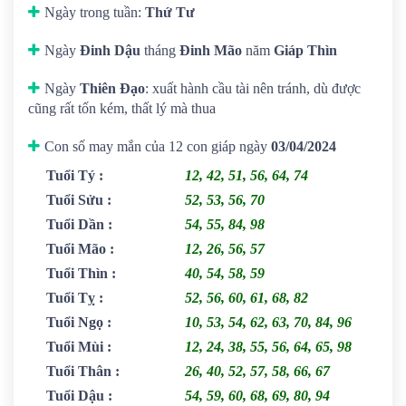
Ngày trong tuần:
Thứ Tư
Ngày
Đinh Dậu
tháng
Đinh Mão
năm
Giáp Thìn
Ngày
Thiên Đạo
: xuất hành cầu tài nên tránh, dù được
cũng rất tốn kém, thất lý mà thua
Con số may mắn của 12 con giáp ngày
03/04/2024
Tuổi Tý
:
12, 42, 51, 56, 64, 74
Tuổi Sửu
:
52, 53, 56, 70
Tuổi Dần
:
54, 55, 84, 98
Tuổi Mão
:
12, 26, 56, 57
Tuổi Thìn
:
40, 54, 58, 59
Tuổi Tỵ
:
52, 56, 60, 61, 68, 82
Tuổi Ngọ
:
10, 53, 54, 62, 63, 70, 84, 96
Tuổi Mùi
:
12, 24, 38, 55, 56, 64, 65, 98
Tuổi Thân
:
26, 40, 52, 57, 58, 66, 67
Tuổi Dậu
:
54, 59, 60, 68, 69, 80, 94