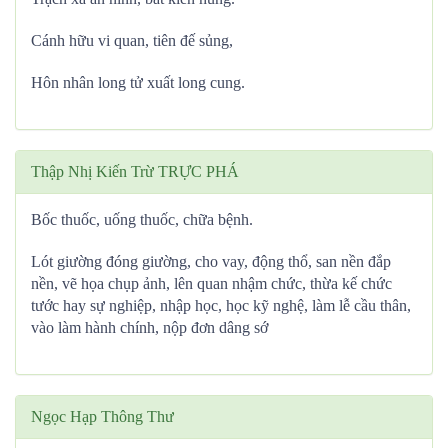
Cánh hữu vi quan, tiên đế sủng,
Hôn nhân long tử xuất long cung.
Thập Nhị Kiến Trừ TRỰC PHÁ
Bốc thuốc, uống thuốc, chữa bệnh.
Lót giường đóng giường, cho vay, động thổ, san nền đắp
nền, vẽ họa chụp ảnh, lên quan nhậm chức, thừa kế chức
tước hay sự nghiệp, nhập học, học kỹ nghệ, làm lễ cầu thân,
vào làm hành chính, nộp đơn dâng sớ
Ngọc Hạp Thông Thư