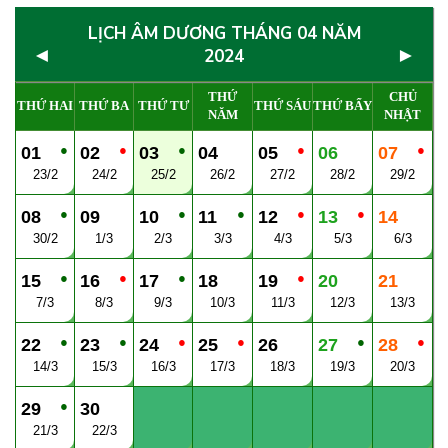
LỊCH ÂM DƯƠNG THÁNG 04 NĂM
◄
►
2024
THỨ
CHỦ
THỨ HAI
THỨ BA
THỨ TƯ
THỨ SÁU
THỨ BẨY
NĂM
NHẬT
●
●
●
●
●
01
02
03
04
05
06
07
23/2
24/2
25/2
26/2
27/2
28/2
29/2
●
●
●
●
●
08
09
10
11
12
13
14
30/2
1/3
2/3
3/3
4/3
5/3
6/3
●
●
●
●
15
16
17
18
19
20
21
7/3
8/3
9/3
10/3
11/3
12/3
13/3
●
●
●
●
●
●
22
23
24
25
26
27
28
14/3
15/3
16/3
17/3
18/3
19/3
20/3
●
29
30
21/3
22/3