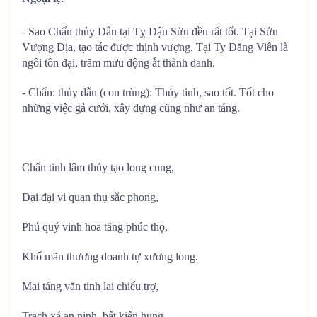
- Sao Chẩn thủy Dẫn tại Tỵ Dậu Sửu đều rất tốt. Tại Sửu
Vượng Địa, tạo tác được thịnh vượng. Tại Ty Đăng Viên là
ngôi tôn đại, trăm mưu động ắt thành danh.
- Chẩn: thủy dẫn (con trùng): Thủy tinh, sao tốt. Tốt cho
những việc gả cưới, xây dựng cũng như an táng.
Chẩn tinh lâm thủy tạo long cung,
Đại đại vi quan thụ sắc phong,
Phú quý vinh hoa tăng phúc thọ,
Khố mãn thương doanh tự xương long.
Mai táng văn tinh lai chiếu trợ,
Trạch xá an ninh, bất kiến hung.