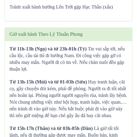
Tránh xuất hành hướng Lên Trời gặp Hạc Thần (xấu)
Giờ xuất hành Theo Lý Thuần Phong
Từ 11h-13h (Ngọ) và từ 23h-01h (Tý)
Tin vui sắp tới, nếu
cầu lộc, cầu tài thì đi hướng Nam. Đi công việc gặp gỡ có
nhiều may mắn. Người đi có tin về. Nếu chăn nuôi đều gặp
thuận lợi.
Từ 13h-15h (Mùi) và từ 01-03h (Sửu)
Hay tranh luận, cãi
cọ, gây chuyện đói kém, phải đề phòng. Người ra đi tốt nhất
nên hoãn lại. Phòng người người nguyền rủa, tránh lây bệnh.
Nói chung những việc như hội họp, tranh luận, việc quan,…
nên tránh đi vào giờ này. Nếu bắt buộc phải đi vào giờ này
thì nên giữ miệng để hạn ché gây ẩu đả hay cãi nhau.
Từ 15h-17h (Thân) và từ 03h-05h (Dần)
Là giờ rất tốt
lành, nếu đi thường gặp được may mắn. Buôn bán, kinh